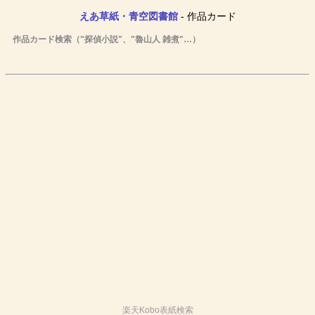
えあ草紙・青空図書館
- 作品カード
作品カード検索（"探偵小説"、"魯山人 雑煮"…）
楽天Kobo表紙検索