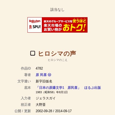
ヒロシマの声
ヒロシマのこえ
作品ID
4782
著者
原 民喜
Ⓦ
文字遣い
新字旧仮名
底本
「日本の原爆文学1 原民喜」 ほるぷ出版
1983（昭和58）年8月1日
入力者
ジェラスガイ
校正者
大野晋
公開 / 更新
2002-09-28 / 2014-09-17