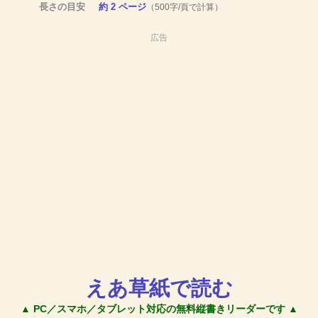
長さの目安
約 2 ページ
（500字/頁で計算）
広告
えあ草紙で読む
▲ PC／スマホ／タブレット対応の無料縦書きリーダーです ▲