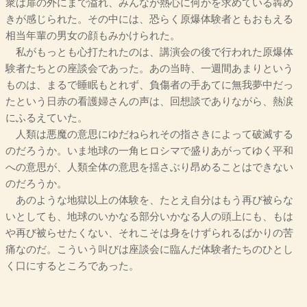
衆は扉の外にまで溢れ、みんなが熱心に何かを求めている犇め
きが感じられた。その中には、恐らく原爆体験者ともおもえる
相当年輩の男女の顔もみかけられた。
私がもっとも心打たれたのは、講演会の後で行われた原爆体
験者たちとの座談会であった。あの当時、一週間あまりという
ものは、まるで睡眠もとれず、負傷者の手あてに無我夢中だっ
たという日赤の看護婦さんの声は、回想談でありながら、熱涙
にふるえていた。
人類は悪魔の意思にゆだねられその指さきによって破滅する
のだろうか。いま地球の一角ヒロシマで盛りあがってゆく平和
への意思が、人類全体の意思を揺さぶり昂めることはできない
のだろうか。
あのような地獄以上の体験を、たとえ自分はもう再び被らな
いとしても、地球のいかなる部分いかなる人の頭上にも、もは
や再び被らせたくない、それこそは身をけずられるばかりの苦
痛なのだ。こういう叫びは座談会に臨んだ体験者たちのひとし
く口にするところであった。