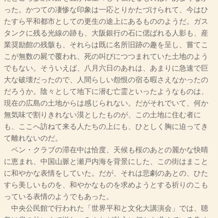
った。かつての凄惨な印象は一応とりかたづけられて、今はひ
たすら平和都市としての更生の途上にあるもののようだ。ガス
タンクに残る光線の跡も、大阪銀行の石に偲ばれる人影も、産
業奨励館の残骸も、それらは既に名所旧跡の趣を呈し、嘗てこ
こが無数の屍で覆われ、死の叫びにつつまれていた土地のよう
でもない。そういえば、八月六日のあれは、あまりに急速で巨
大な破壊だったので、人間らしい怨恨の宿る暇さえなかったの
だろうか。陰々として地下に潜む亡霊といったようなものは、
現在の広島の土地からは感じられない。だがそれでいて、何か
無気味で割りきれない漠としたものが、この土地に住む者に
も、ここへ訪ねて来る人たちの上にも、ひとしく胸に迫ってき
て離れないのだ。
ペン・クラブの滞在中は恰度、天候も桜のあとの麗かな快晴
に恵まれ、中国山脈と瀬戸内海を背景にした、この街はまこと
に和やかな表情をしていた。だが、それは悲劇のあとの、ひた
すら美しいものを、和やかなものを求めようとする祈りのこも
っている表情のようでもあった。
中央公民館で行われた「世界平和と文化大講演会」では、聴