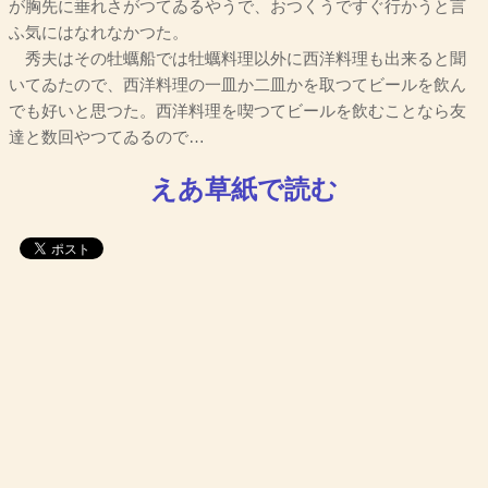
が胸先に垂れさがつてゐるやうで、おつくうですぐ行かうと言
ふ気にはなれなかつた。
秀夫はその牡蠣船では牡蠣料理以外に西洋料理も出来ると聞
いてゐたので、西洋料理の一皿か二皿かを取つてビールを飲ん
でも好いと思つた。西洋料理を喫つてビールを飲むことなら友
達と数回やつてゐるので…
えあ草紙で読む