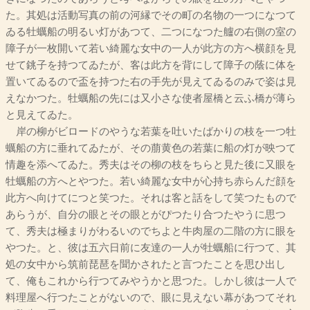
た。其処は活動写真の前の河縁でその町の名物の一つになつて
ゐる牡蠣船の明るい灯があつて、二つになつた艫の右側の室の
障子が一枚開いて若い綺麗な女中の一人が此方の方へ横顔を見
せて銚子を持つてゐたが、客は此方を背にして障子の蔭に体を
置いてゐるので盃を持つた右の手先が見えてゐるのみで姿は見
えなかつた。牡蠣船の先には又小さな使者屋橋と云ふ橋が薄ら
と見えてゐた。
岸の柳がビロードのやうな若葉を吐いたばかりの枝を一つ牡
蠣船の方に垂れてゐたが、その萠黄色の若葉に船の灯が映つて
情趣を添へてゐた。秀夫はその柳の枝をちらと見た後に又眼を
牡蠣船の方へとやつた。若い綺麗な女中が心持ち赤らんだ顔を
此方へ向けてにつと笑つた。それは客と話をして笑つたもので
あらうが、自分の眼とその眼とがぴつたり合つたやうに思つ
て、秀夫は極まりがわるいのでちよと牛肉屋の二階の方に眼を
やつた。と、彼は五六日前に友達の一人が牡蠣船に行つて、其
処の女中から筑前琵琶を聞かされたと言つたことを思ひ出し
て、俺もこれから行つてみやうかと思つた。しかし彼は一人で
料理屋へ行つたことがないので、眼に見えない幕があつてそれ