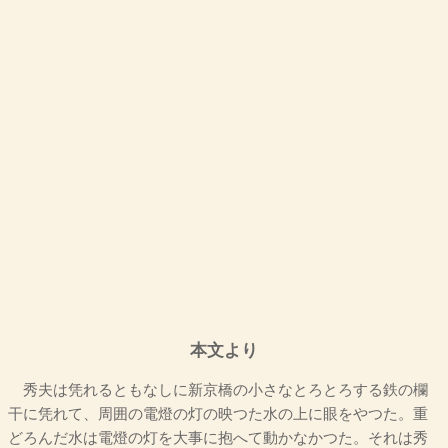
本文より
秀夫は凭れるともなしに新京橋の小さなとろとろする鉄の欄
干に凭れて、周囲の電燈の灯の映つた水の上に眼をやつた。重
どろんだ水は電燈の灯を大事に抱へて動かなかつた。それは秀