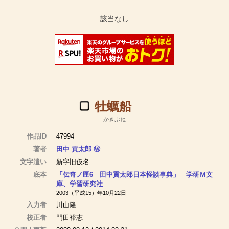
牡蠣船
かきぶね
作品ID
47994
著者
田中 貢太郎
Ⓦ
文字遣い
新字旧仮名
底本
「伝奇ノ匣6 田中貢太郎日本怪談事典」 学研Ｍ文
庫、学習研究社
2003（平成15）年10月22日
入力者
川山隆
校正者
門田裕志