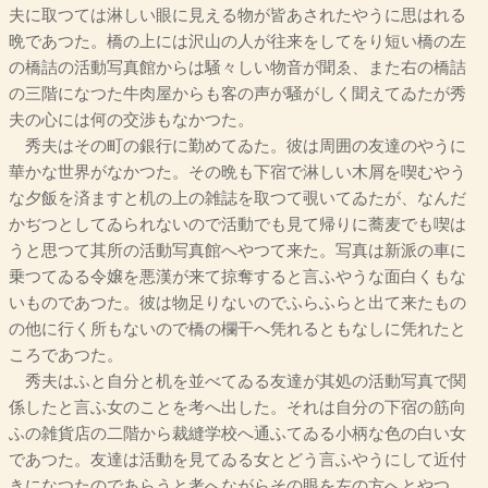
夫に取つては淋しい眼に見える物が皆あされたやうに思はれる
晩であつた。橋の上には沢山の人が往来をしてをり短い橋の左
の橋詰の活動写真館からは騒々しい物音が聞ゑ、また右の橋詰
の三階になつた牛肉屋からも客の声が騒がしく聞えてゐたが秀
夫の心には何の交渉もなかつた。
秀夫はその町の銀行に勤めてゐた。彼は周囲の友達のやうに
華かな世界がなかつた。その晩も下宿で淋しい木屑を喫むやう
な夕飯を済ますと机の上の雑誌を取つて覗いてゐたが、なんだ
かぢつとしてゐられないので活動でも見て帰りに蕎麦でも喫は
うと思つて其所の活動写真館へやつて来た。写真は新派の車に
乗つてゐる令嬢を悪漢が来て掠奪すると言ふやうな面白くもな
いものであつた。彼は物足りないのでふらふらと出て来たもの
の他に行く所もないので橋の欄干へ凭れるともなしに凭れたと
ころであつた。
秀夫はふと自分と机を並べてゐる友達が其処の活動写真で関
係したと言ふ女のことを考へ出した。それは自分の下宿の筋向
ふの雑貨店の二階から裁縫学校へ通ふてゐる小柄な色の白い女
であつた。友達は活動を見てゐる女とどう言ふやうにして近付
きになつたのであらうと考へながらその眼を左の方へとやつ