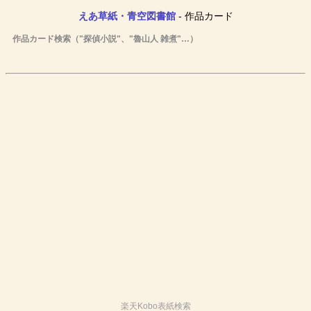
えあ草紙・青空図書館
- 作品カード
作品カード検索（"探偵小説"、"魯山人 雑煮"…）
楽天Kobo表紙検索