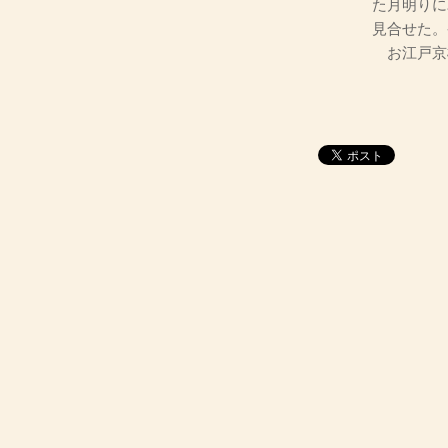
た月明りに
見合せた。
お江戸京