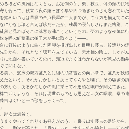
めるほどの風雅はなくとも、お定例の芋、栗、枝豆、薄の類の供
寄り合って、秋立つ夜の露っぽく早や四つ過ぎたのさえ忘れてい
を始めいつもは早寝の合点長屋の二人までが、こう気を揃えてこの
なにがなし珍と言えば珍だったが、残暑の寝苦しさはまた格別、
徒然と見ればそこに涼意も沸こうというもの。夢のような夜気に
奴を呼ぶ紅葉湯の拍子木が手に取るよう――。
台に釘抜のように曲った両脚を投げ出した目明し藤吉、蚊遣りの煙
先刻から、それとなく聴耳を立てている。天水桶の陰に、しゃが
りに地面へ書いているのは、頬冠でよくはわからないが乾児の勘
でて間もない。
る笑い。髪床の親方甚八とに組の頭常吉との向い拳で、甚八が鉄砲
えたという。それがおかしいとあってやんやと囃す。その騒ぎの
の方から、あるかなしかの風に乗って不思議な唄声が聞えてきた
棒で叩くような、それは現世のものとも思えない女の咽喉。拳の
藤吉はぐいと一つ顎をしゃくって、
」
。勘次は頷首く。
うまくやってくれりゃあ好えがのう。」乗り出す藤吉の足許から
分、」勘次が答えた。「彦のこった、大丈夫鉄の脇差し――即か