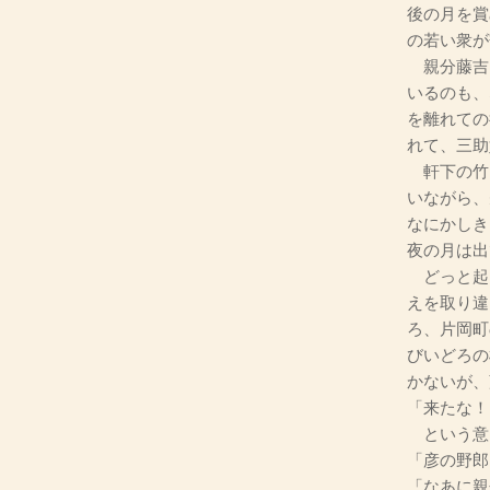
後の月を賞
の若い衆が
親分藤吉
いるのも、
を離れての
れて、三助
軒下の竹
いながら、
なにかしき
夜の月は出
どっと起
えを取り違
ろ、片岡町
びいどろの
かないが、
「来たな！
という意
「彦の野郎
「なあに親