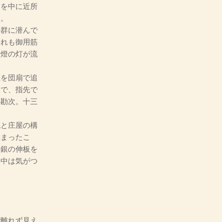
物を中に近所
た。
群に潜んで
これも御用筋
行燈の灯が流
を団扇で追
んで、指先で
弁勘次。十三
と庄屋の構
鎮まったこ
。銀の伸板を
連中は気がつ
、
ず離れず見え