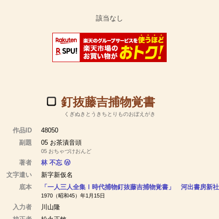
釘抜藤吉捕物覚書
くぎぬきとうきちとりものおぼえがき
作品ID
48050
副題
05 お茶漬音頭
05 おちゃづけおんど
著者
林 不忘
Ⓦ
文字遣い
新字新仮名
底本
「一人三人全集Ⅰ時代捕物釘抜藤吉捕物覚書」 河出書房新社
1970（昭和45）年1月15日
入力者
川山隆