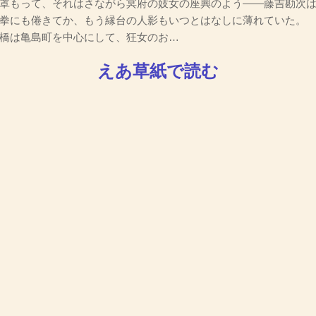
罩もって、それはさながら冥府の妓女の座興のよう――藤吉勘次
拳にも倦きてか、もう縁台の人影もいつとはなしに薄れていた。
橋は亀島町を中心にして、狂女のお…
えあ草紙で読む