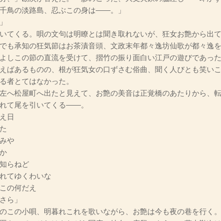
千鳥の淡路島、忍ぶこの身は――。」
」
いてくる。唄の文句は明瞭とは聞き取れないが、狂女お艶から出て
でも承知の狂気節はお茶漬音頭、文政末年都々逸坊仙歌が都々逸
よしこの節の直流を受けて、摺竹の振り面白い江戸の遊びであっ
えばあるものの、根が狂気女の口ずさむ俗曲、聞く人びとも笑い
る者とてはなかった。
左へ松屋町へ出たと見えて、お艶の美音は正覚橋のあたりから、転
れて尾を引いてくる――。
え日
た
みや
か
知らねど
れてゆくわいな
この何だえ
さら」
のこの小唄、明暮れこれを歌いながら、お艶は今も夜の巷を行く。