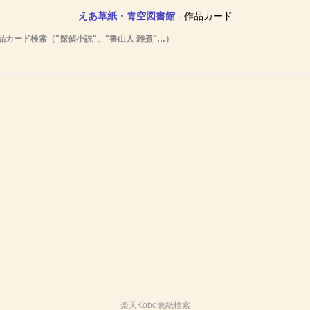
えあ草紙・青空図書館
- 作品カード
品カード検索（"探偵小説"、"魯山人 雑煮"…）
楽天Kobo表紙検索