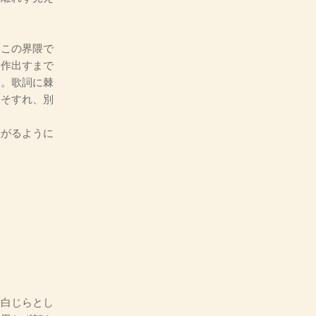
この界隈で
を作出すまで
た。歌詞に棘
こそすれ、別
がるように
白じらとし