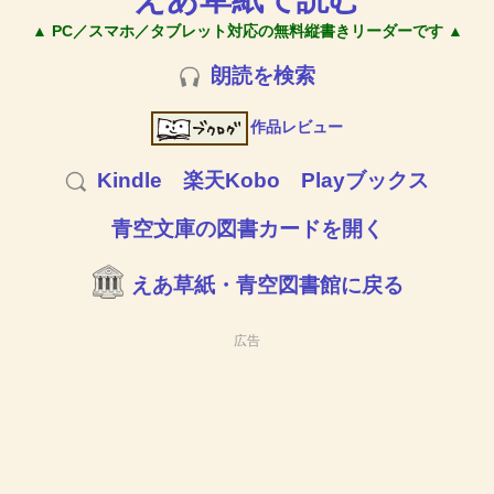
▲ PC／スマホ／タブレット対応の無料縦書きリーダーです ▲
朗読を検索
作品レビュー
Kindle
楽天Kobo
Playブックス
青空文庫の図書カードを開く
えあ草紙・青空図書館に戻る
広告