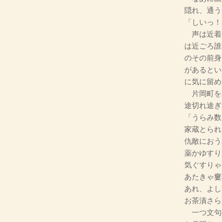
隠れ、通う
「しいっ！
声は近着
は近ごろ誰
のその前身
があるとい
に気に留め
片岡町を
途切れ途ぎ
「うらみ数
家蔵とられ
仇敵におう
薬かゆすり
気ぐすりゃ
あたきゃ窶
あれ、よし
お茶漬さら
一つ文句