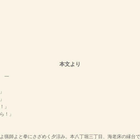
本文より
一
」
」
！」
ら！」
よ猟師よと拳にさざめく夕涼み。本八丁堀三丁目、海老床の縁台で