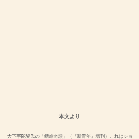
本文より
大下宇陀兒氏の「蛞蝓奇談」（『新青年』増刊）これはショ