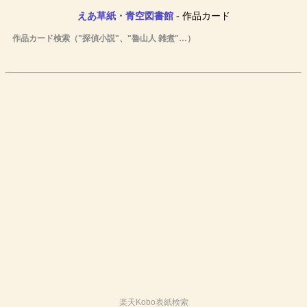
えあ草紙・青空図書館
- 作品カード
作品カード検索（"探偵小説"、"魯山人 雑煮"…）
楽天Kobo表紙検索