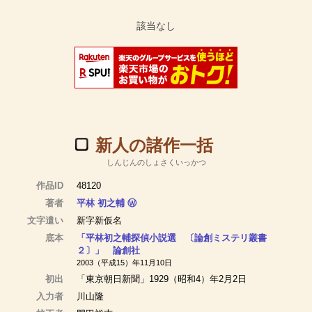
新人の諸作一括
しんじんのしょさくいっかつ
作品ID
48120
著者
平林 初之輔
Ⓦ
文字遣い
新字新仮名
底本
「平林初之輔探偵小説選 〔論創ミステリ叢書
２〕」 論創社
2003（平成15）年11月10日
初出
「東京朝日新聞」1929（昭和4）年2月2日
入力者
川山隆