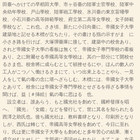
田臺へかけての早稻田大學、市ヶ谷臺の陸軍士官學校、陸軍中
央幼年學校、戸山學校、陸軍砲工學校、氷川臺の東京盲唖學
校、小石川臺の高等師範學校、府立第二高等女學校、女子師範
學校など、これ也。さき頃、新たに小日向臺に、帝國女子大學
建築地と記せる木標が立ちたり。その畫ける指の示すがまゝに
小さき路を行けば、大塚彈藥庫に接して、建築中の校舍あり。
されど帝國女子大學の看板は無くて、帝國女子專門學校の看板
あり。之に附屬せる帝國高等女學校は、其の一部分にて開校せ
るさま也。校舍將に成らむとして頓挫せるにや、ほんの數人の
工人がこつ／＼働けるさまにて、いつ出來上ることやら、一見
人をして氣の毒の念に堪へざらしむ。木標には、帝國女子大學
とありて、校舍には帝國女子專門學校とせざるを得ざる事情を
聞けば、益［＃挿絵］氣の毒に思はるゝ也。
設立者は、誰あらう、もと國光社を創めて、國粹發揮を唱
へ、「國光」「女鑑」などを發行して、世に其名を知られたる
西澤之助氏也。後ち國光社は、教科書肆となり、印刷所となり
しが、西氏は轉じて、帝國高等女學校を創めて、今日に至れ
り。氏は更に帝國女子大學をも創めむと多年苦心の結果、漸く
成立せむとせしに、文部省に否認せられたり。さてこそ、女子