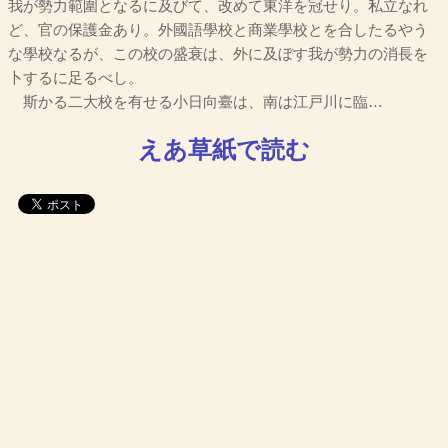
我が勢力範圍となるに及びて、改めて東洋を冠せり。私立なれ
ど、官の保護金あり。外國語學校と商業學校とを合したるやう
な學校なるが、この校の盛衰は、外に及ぼす我が勢力の消長を
卜するに足るべし。
斯かる二大校を有せる小日向臺は、南は江戸川に臨…
えあ草紙で読む