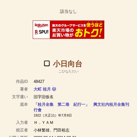
小日向台
こひなただい
作品ID
48427
著者
大町 桂月
Ⓦ
文字遣い
旧字旧仮名
底本
「桂月全集 第二卷 紀行一」 興文社内桂月全集刊
行會
1922（大正11）年7月9日
入力者
Ｈ．ＹＡＭ
校正者
小林繁雄、門田裕志