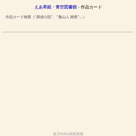
えあ草紙・青空図書館
- 作品カード
作品カード検索（"探偵小説"、"魯山人 雑煮"…）
楽天Kobo表紙検索