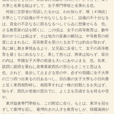
大學と名乘る能はずして、女子專門學校と名乘れる也。
何故に文部省が否認したるかは、われ知らず。唯［＃挿絵］
大學としての設備が不十分なりしなるべく、設備の不十分なる
は、資金の不足なるに因るなるべしぐらゐに想像せらるゝ也。
さる教育家の話を聞くに、この頃は、女子の高等教育は、數年
前のやうには振はず。そは地方の富豪の嗣兒は、中等教育の程
度に止まれるに、高等教育を受けたる女子では釣合が取れず、
爲に嫁し難き事情あるより、父兄茲に反省して、女子の高等教
育を避くるに由るなりと。果して然らば、將來は知らず、當分
の内は、帝國女子大學の前途も大いにあやぶまるゝ也。在來、
蹉躓に蹉躓を重ねし老事業家西氏の苦心もさこそと思はるゝ
也。されど、進歩して止まざる世の中、必ずや我國に女子大學
の三つ四つ出來るの日あるべし。目白臺の女子大學も小日向臺
と近く東西相對峙し、相競爭すれば一種の壯觀たるを失はず。
知らず、西氏が老後の思出でに、よく之を完成するを得るや否
や。
東洋協會專門學校も、この附近に在り。もとは、東洋を冠せ
ずして臺灣を冠し、臺灣向きの人才を教育せしが、韓國滿洲が