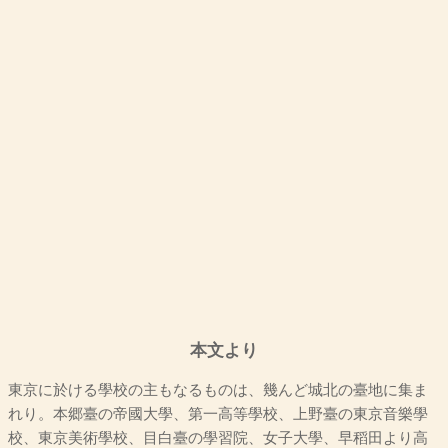
本文より
東京に於ける學校の主もなるものは、幾んど城北の臺地に集ま
れり。本郷臺の帝國大學、第一高等學校、上野臺の東京音樂學
校、東京美術學校、目白臺の學習院、女子大學、早稻田より高