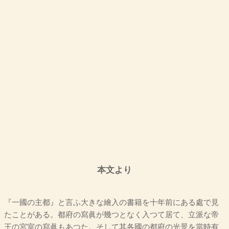
本文より
『一國の主都』と言ふ大きな繪入の書籍を十年前にある處で見
たことがある。都府の寫眞が幾つとなく入つて居て、立派な帝
王の宮室の寫眞もあつた。そして其各國の都府の光景を當時有