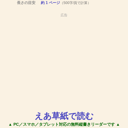
長さの目安
約 1 ページ
（500字/頁で計算）
広告
えあ草紙で読む
▲ PC／スマホ／タブレット対応の無料縦書きリーダーです ▲