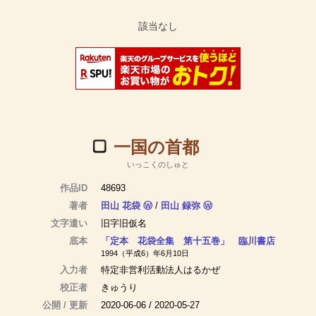
一国の首都
いっこくのしゅと
作品ID
48693
著者
田山 花袋
Ⓦ
/
田山 録弥
Ⓦ
文字遣い
旧字旧仮名
底本
「定本 花袋全集 第十五巻」 臨川書店
1994（平成6）年6月10日
入力者
特定非営利活動法人はるかぜ
校正者
きゅうり
公開 / 更新
2020-06-06 / 2020-05-27