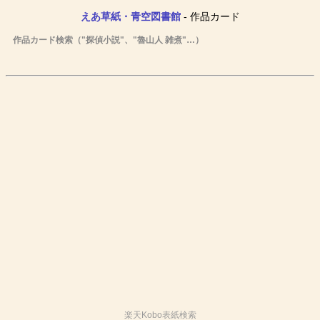
えあ草紙・青空図書館
- 作品カード
作品カード検索（"探偵小説"、"魯山人 雑煮"…）
楽天Kobo表紙検索