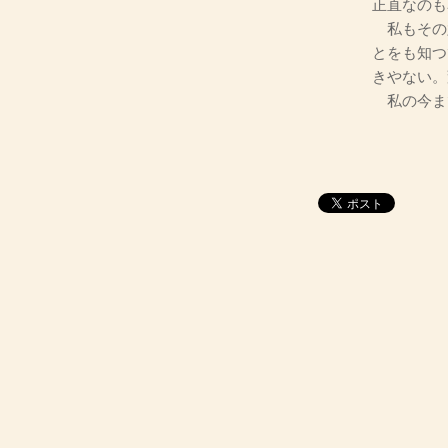
正直なのも
私もその
とをも知つ
きやない。
私の今ま