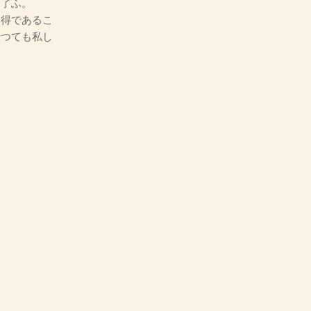
て了ふ。
得であるこ
行つても私し