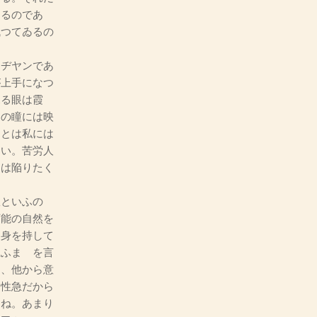
ゐるのであ
残つてゐるの
ヂヤンであ
が上手になつ
見る眼は霞
その瞳には映
ことは私には
たい。苦労人
には陥りたく
といふの
万能の自然を
に身を持して
思ふまゝを言
に、他から意
は性急だから
らね。あまり