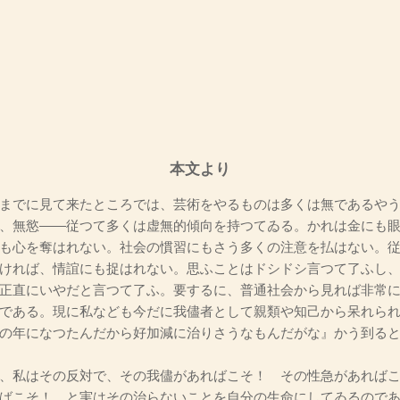
本文より
までに見て来たところでは、芸術をやるものは多くは無であるやう
、無慾――従つて多くは虚無的傾向を持つてゐる。かれは金にも
も心を奪はれない。社会の慣習にもさう多くの注意を払はない。
ければ、情誼にも捉はれない。思ふことはドシドシ言つて了ふし
正直にいやだと言つて了ふ。要するに、普通社会から見れば非常
である。現に私なども今だに我儘者として親類や知己から呆れら
の年になつたんだから好加減に治りさうなもんだがな』かう到る
、私はその反対で、その我儘があればこそ！ その性急があればこ
ばこそ！ と実はその治らないことを自分の生命にしてゐるので