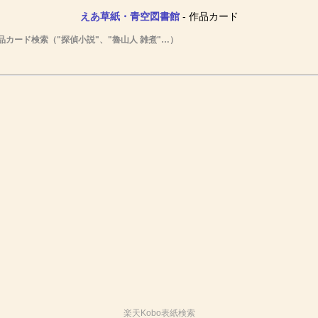
えあ草紙・青空図書館
- 作品カード
品カード検索（"探偵小説"、"魯山人 雑煮"…）
楽天Kobo表紙検索