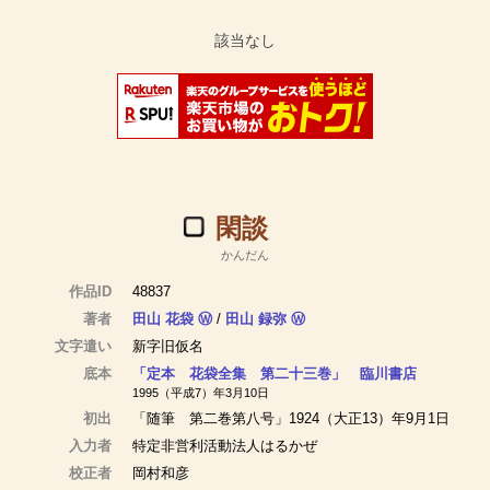
閑談
かんだん
作品ID
48837
著者
田山 花袋
Ⓦ
/
田山 録弥
Ⓦ
文字遣い
新字旧仮名
底本
「定本 花袋全集 第二十三巻」 臨川書店
1995（平成7）年3月10日
初出
「随筆 第二巻第八号」1924（大正13）年9月1日
入力者
特定非営利活動法人はるかぜ
校正者
岡村和彦