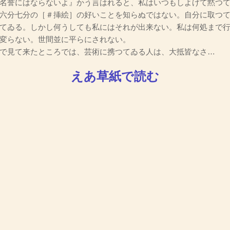
名誉にはならないよ』かう言はれると、私はいつもしよげて黙つ
六分七分の［＃挿絵］の好いことを知らぬではない。自分に取つて
てゐる。しかし何うしても私にはそれが出来ない。私は何処まで
変らない。世間並に平らにされない。
で見て来たところでは、芸術に携つてゐる人は、大抵皆なさ…
えあ草紙で読む