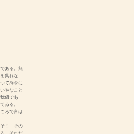
である。無
眼を呉れな
従つて辞令に
、いやなこと
に我儘であ
れてゐる。
ところで言は
そ！ その
ある。それだ