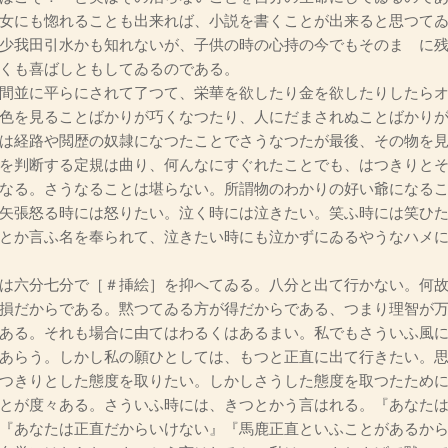
女にも惚れることも出来れば、小説を書くことが出来ると思つて
少我田引水かも知れないが、子供の時の心持の今でもそのまゝに
くも喜ばしともしてゐるのである。
間並に平らにされて了つて、栄華を欲したり金を欲したりしたらオ
色を見ることばかりが巧くなつたり、人にだまされぬことばかり
は経路や閲歴の奴隷になつたことでさうなつたが最後、その物を
を判断する定規は曲り、何んなにすぐれたことでも、はつきりと
なる。さうなることは堪らない。所謂物のわかりの好い爺になる
矢張怒る時には怒りたい。泣く時には泣きたい。笑ふ時には笑ひ
とか言ふ名を奉られて、泣きたい時にも泣かずにゐるやうなハメ
は六分七分で［＃挿絵］を抑へてゐる。八分と出て行かない。何故
損だからである。黙つてゐる方が得だからである、つまり理智が
ある。それも場合に由てはわるくはあるまい。私でもさういふ風
あらう。しかし私の願ひとしては、もつと正直に出て行きたい。
つきりとした態度を取りたい。しかしさうした態度を取つたため
とが度々ある。さういふ時には、きつとかう言はれる。『あなた
『あなたは正直だからいけない』『馬鹿正直といふことがあるか