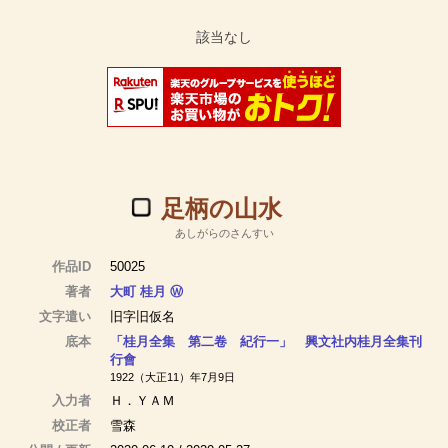
足柄の山水
あしがらのさんすい
作品ID
50025
著者
大町 桂月
Ⓦ
文字遣い
旧字旧仮名
底本
「桂月全集 第二卷 紀行一」 興文社内桂月全集刊
行會
1922（大正11）年7月9日
入力者
Ｈ．ＹＡＭ
校正者
雪森