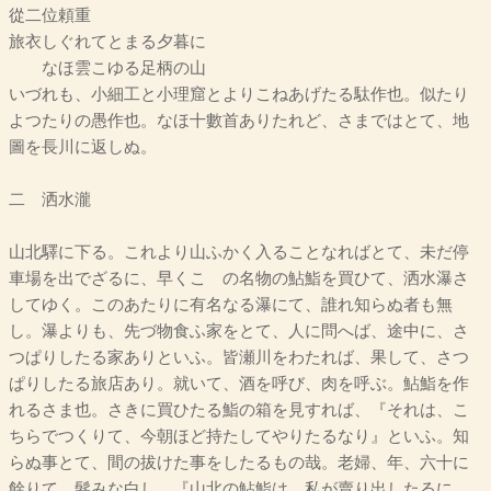
從二位頼重
旅衣しぐれてとまる夕暮に
なほ雲こゆる足柄の山
いづれも、小細工と小理窟とよりこねあげたる駄作也。似たり
よつたりの愚作也。なほ十數首ありたれど、さまではとて、地
圖を長川に返しぬ。
二 洒水瀧
山北驛に下る。これより山ふかく入ることなればとて、未だ停
車場を出でざるに、早くこゝの名物の鮎鮨を買ひて、洒水瀑さ
してゆく。このあたりに有名なる瀑にて、誰れ知らぬ者も無
し。瀑よりも、先づ物食ふ家をとて、人に問へば、途中に、さ
つぱりしたる家ありといふ。皆瀬川をわたれば、果して、さつ
ぱりしたる旅店あり。就いて、酒を呼び、肉を呼ぶ。鮎鮨を作
れるさま也。さきに買ひたる鮨の箱を見すれば、『それは、こ
ちらでつくりて、今朝ほど持たしてやりたるなり』といふ。知
らぬ事とて、間の拔けた事をしたるもの哉。老婦、年、六十に
餘りて、髮みな白し。『山北の鮎鮨は、私が賣り出したるに、