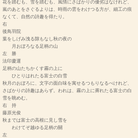
花を踏むも、雪を踏むも、風情にさばかりの優劣はなけれど、
嵐のあとをさぐるよりは、時雨の雲をわけつる方が、細工の痕
なくて、自然の詩趣を得たり。
右
後鳥羽院
葉をしげみ洩る隙もなし秋の夜の
月おぼろなる足柄の山
左 勝
法印慶運
足柄の山たちかくす霧の上に
ひとりはれたる富士の白雪
秋月のおぼろに、文字の面白味を寓せるつもりなるべけれど、
さばかりの詩趣はあらず。われは、霧の上に霽れたる富士の白
雪を眺めむ。
右 持
藤原光俊
秋までは富士の高根に見し雪を
わけてぞ越ゆる足柄の關
左