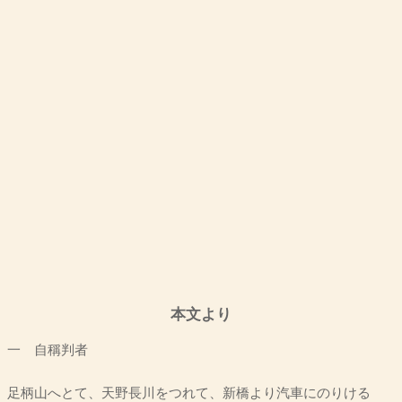
本文より
一 自稱判者
足柄山へとて、天野長川をつれて、新橋より汽車にのりける