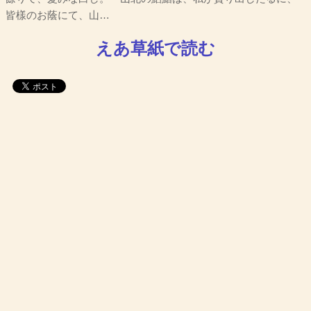
皆樣のお蔭にて、山…
えあ草紙で読む