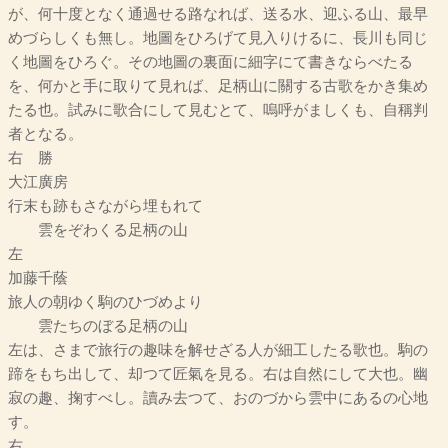
が、何十度となく通過せる路なれば、送る水、迎ふる山、最早
めづらしくも無し。地圖をひろげて見入りけるに、長川も同じ
く地圖をひろぐ。その地圖の裏面に細字にて書きならべたる
を、何かと手に取りて見れば、足柄山に關する古歌をかき集め
たる也。試みに歌合にして見むとて、嗚呼がましくも、自稱判
者となる。
右 勝
大江廣房
行末も跡もさながら埋もれて
雲をぞわくる足柄の山
左
加藤千蔭
旅人の朝ゆく駒のひづめより
雲たちのぼる足柄の山
左は、さまで旅行の趣味を解せざる人が細工したる歌也。駒の
蹄をもち出して、却つて匠氣を見る。右は自然にして大也。幽
寂の趣、掬すべし。讀み去つて、おのづから雲中にあるの心地
す。
右