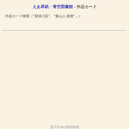
えあ草紙・青空図書館
- 作品カード
作品カード検索（"探偵小説"、"魯山人 雑煮"…）
楽天Kobo表紙検索