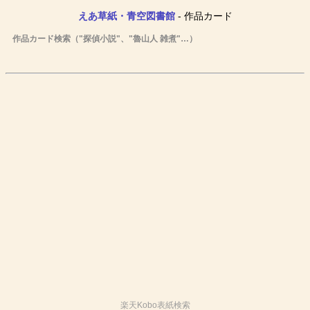
えあ草紙・青空図書館
- 作品カード
作品カード検索（"探偵小説"、"魯山人 雑煮"…）
楽天Kobo表紙検索