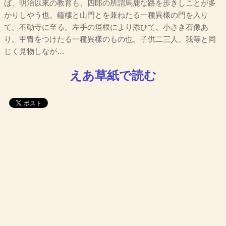
ば、明治以來の教育も、四郎の所謂馬鹿な路を歩きしことが多
かりしやう也。鐘樓と山門とを兼ねたる一種異樣の門を入り
て、不動寺に至る。左手の垣根により添ひて、小さき石像あ
り。甲冑をつけたる一種異樣のもの也。子供二三人、我等と同
じく見物しなが…
えあ草紙で読む