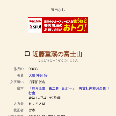
近藤重蔵の富士山
こんどうじゅうぞうのふじさん
作品ID
50033
著者
大町 桂月
Ⓦ
文字遣い
旧字旧仮名
底本
「桂月全集 第二卷 紀行一」 興文社内桂月全集刊
行會
1922（大正11）年7月9日
入力者
Ｈ．ＹＡＭ
校正者
雪森