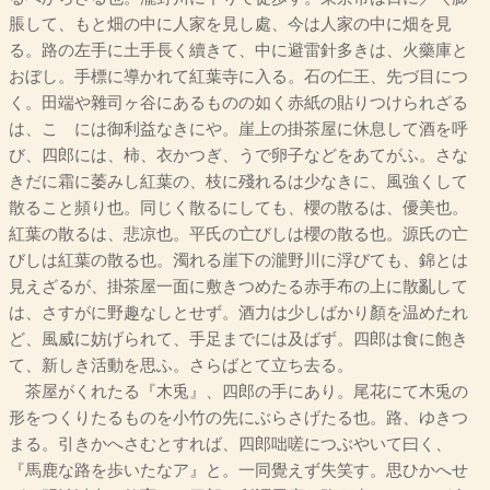
脹して、もと畑の中に人家を見し處、今は人家の中に畑を見
る。路の左手に土手長く續きて、中に避雷針多きは、火藥庫と
おぼし。手標に導かれて紅葉寺に入る。石の仁王、先づ目につ
く。田端や雜司ヶ谷にあるものの如く赤紙の貼りつけられざる
は、こゝには御利益なきにや。崖上の掛茶屋に休息して酒を呼
び、四郎には、柿、衣かつぎ、うで卵子などをあてがふ。さな
きだに霜に萎みし紅葉の、枝に殘れるは少なきに、風強くして
散ること頻り也。同じく散るにしても、櫻の散るは、優美也。
紅葉の散るは、悲凉也。平氏の亡びしは櫻の散る也。源氏の亡
びしは紅葉の散る也。濁れる崖下の瀧野川に浮びても、錦とは
見えざるが、掛茶屋一面に敷きつめたる赤手布の上に散亂して
は、さすがに野趣なしとせず。酒力は少しばかり顏を温めたれ
ど、風威に妨げられて、手足までには及ばず。四郎は食に飽き
て、新しき活動を思ふ。さらばとて立ち去る。
茶屋がくれたる『木兎』、四郎の手にあり。尾花にて木兎の
形をつくりたるものを小竹の先にぶらさげたる也。路、ゆきつ
まる。引きかへさむとすれば、四郎咄嗟につぶやいて曰く、
『馬鹿な路を歩いたなア』と。一同覺えず失笑す。思ひかへせ