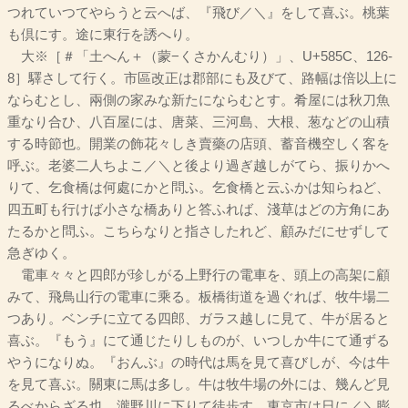
つれていつてやらうと云へば、『飛び／＼』をして喜ぶ。桃葉
も倶にす。途に東行を誘へり。
大※［＃「土へん＋（蒙−くさかんむり）」、U+585C、126-
8］驛さして行く。市區改正は郡部にも及びて、路幅は倍以上に
ならむとし、兩側の家みな新たにならむとす。肴屋には秋刀魚
重なり合ひ、八百屋には、唐菜、三河島、大根、葱などの山積
する時節也。開業の飾花々しき賣藥の店頭、蓄音機空しく客を
呼ぶ。老婆二人ちよこ／＼と後より過ぎ越しがてら、振りかへ
りて、乞食橋は何處にかと問ふ。乞食橋と云ふかは知らねど、
四五町も行けば小さな橋ありと答ふれば、淺草はどの方角にあ
たるかと問ふ。こちらなりと指さしたれど、顧みだにせずして
急ぎゆく。
電車々々と四郎が珍しがる上野行の電車を、頭上の高架に顧
みて、飛鳥山行の電車に乘る。板橋街道を過ぐれば、牧牛場二
つあり。ベンチに立てる四郎、ガラス越しに見て、牛が居ると
喜ぶ。『もう』にて通じたりしものが、いつしか牛にて通ずる
やうになりぬ。『おんぶ』の時代は馬を見て喜びしが、今は牛
を見て喜ぶ。關東に馬は多し。牛は牧牛場の外には、幾んど見
るべからざる也。瀧野川に下りて徒歩す。東京市は日に／＼膨