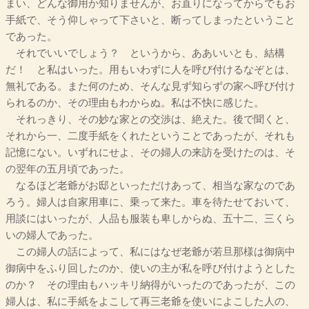
まい、どんな御用か知りませんが、お直りになってからでもお
手紙で、そう仰しゃって下さいと、断ってしまったということ
であった。
それでいいでしょう？ というから、ああいいとも、結構
だ！ と私はいった。用もいわずに人を呼び付けるなぞとは、
無礼である。また何のため、そんな見ず知らずの家へ呼び付け
られるのか、その理由もわからぬ。私は不快に感じた。
それっきり、その妙な家との交渉は、絶えた。後で聞くと、
それから一、二度手紙をくれたということであったが、それも
記憶にない。いずれにせよ、その婦人の来訪を受けたのは、そ
の翌年の五月頃であった。
なるほど老爺がお邸といっただけあって、相当な家なのであ
ろう。婦人は自家用車に、乗って来た。車を待たせておいて、
用談にはいったが、人品も服装も卑しからぬ、五十二、三くら
いの婦人であった。
この婦人の話によって、私にはなぜ老爺が若旦那様は御病中
御病中をふり回したのか、使いの主が私を呼び付けようとした
のか？ その理由もハッキリ納得がいったのであったが、この
婦人は、私に手紙をよこして再三老爺を使いによこした人の、