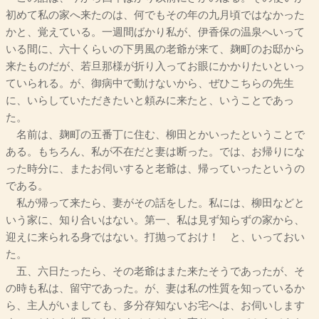
初めて私の家へ来たのは、何でもその年の九月頃ではなかった
かと、覚えている。一週間ばかり私が、伊香保の温泉へいって
いる間に、六十くらいの下男風の老爺が来て、麹町のお邸から
来たものだが、若旦那様が折り入ってお眼にかかりたいといっ
ていられる。が、御病中で動けないから、ぜひこちらの先生
に、いらしていただきたいと頼みに来たと、いうことであっ
た。
名前は、麹町の五番丁に住む、柳田とかいったということで
ある。もちろん、私が不在だと妻は断った。では、お帰りにな
った時分に、またお伺いすると老爺は、帰っていったというの
である。
私が帰って来たら、妻がその話をした。私には、柳田などと
いう家に、知り合いはない。第一、私は見ず知らずの家から、
迎えに来られる身ではない。打抛っておけ！ と、いっておい
た。
五、六日たったら、その老爺はまた来たそうであったが、そ
の時も私は、留守であった。が、妻は私の性質を知っているか
ら、主人がいましても、多分存知ないお宅へは、お伺いします