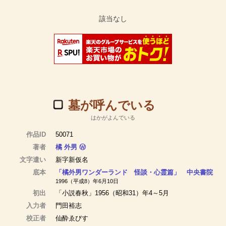
墓が呼んでいる
はかがよんでいる
作品ID
50071
著者
橘 外男
Ⓦ
文字遣い
新字新仮名
底本
「橘外男ワンダーランド 怪談・心霊篇」 中央書院
1996（平成8）年6月10日
初出
「小説春秋」1956（昭和31）年4～5月
入力者
門田裕志
校正者
仙酔ゑびす