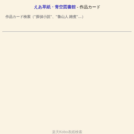
えあ草紙・青空図書館
- 作品カード
作品カード検索（"探偵小説"、"魯山人 雑煮"…）
楽天Kobo表紙検索