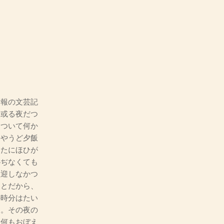
報の文芸記
、或る夜だつ
について何か
ちやうど夕飯
えたにほひが
恥ぢなくても
歓迎しなかつ
ことだから、
の時分はたい
た。その夜の
は何もおぼえ