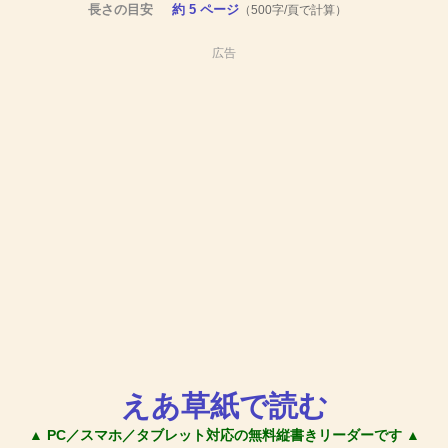
長さの目安
約 5 ページ
（500字/頁で計算）
広告
えあ草紙で読む
▲ PC／スマホ／タブレット対応の無料縦書きリーダーです ▲