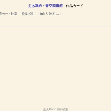
えあ草紙・青空図書館
- 作品カード
品カード検索（"探偵小説"、"魯山人 雑煮"…）
楽天Kobo表紙検索