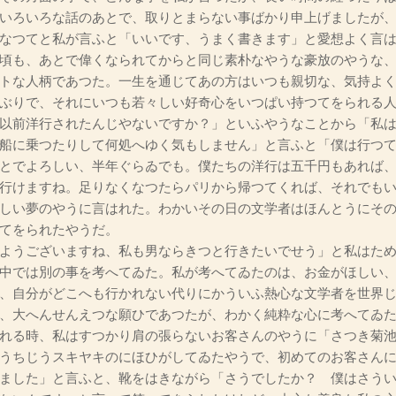
いろいろな話のあとで、取りとまらない事ばかり申上げましたが
なつてと私が言ふと「いいです、うまく書きます」と愛想よく言
頃も、あとで偉くなられてからと同じ素朴なやうな豪放のやうな
トな人柄であつた。一生を通じてあの方はいつも親切な、気持よ
ぶりで、それにいつも若々しい好奇心をいつぱい持つてをられる
以前洋行されたんじやないですか？」といふやうなことから「私
船に乗つたりして何処へゆく気もしません」と言ふと「僕は行つ
とでよろしい、半年ぐらゐでも。僕たちの洋行は五千円もあれば
行けますね。足りなくなつたらパリから帰つてくれば、それでも
しい夢のやうに言はれた。わかいその日の文学者はほんとうにそ
てをられたやうだ。
ようございますね、私も男ならきつと行きたいでせう」と私はた
中では別の事を考へてゐた。私が考へてゐたのは、お金がほしい
、自分がどこへも行かれない代りにかういふ熱心な文学者を世界
、大へんせんえつな願ひであつたが、わかく純粋な心に考へてゐ
れる時、私はすつかり肩の張らないお客さんのやうに「さつき菊池
うちじうスキヤキのにほひがしてゐたやうで、初めてのお客さん
ました」と言ふと、靴をはきながら「さうでしたか？ 僕はさう