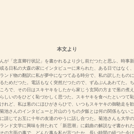
本文より
んが「忠直卿行状記」を書かれるより少し前だつたと思ふ、時事新
或る日私の大森の家にインタビューに来られた、ある日ではなく
ランド物の翻訳に私が夢中になつてゐる時分で、私の訳したもの
るためだつた。電話もなく突然だつたので、ずゐぶんあわてた。
ころで、その日はスキヤキをしたから家じう玄関の方まで葱の煮
らしいのをひどく恥づかしく思つた。スキヤキを食べたといつて
けれど、私は葱のにほひがきらひで、いつもスキヤキの御馳走を
菊池さんのインタビューと片山のうちの夕飯とは何の関係もない
に請じてお互に十年の友達のやうに話し合つた。菊池さんも大学
ランド文学に興味を持たれて「新思潮」に戯曲の解説なぞ書かれ
その方面の事で、どんな事を私が言つたか、長い時間の経つた今