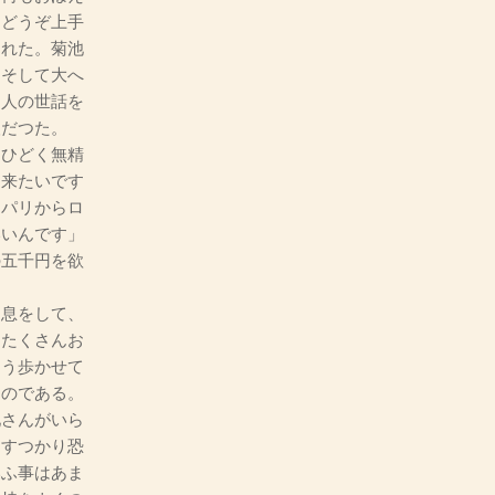
、どうぞ上手
はれた。菊池
、そして大へ
く人の世話を
人だつた。
はひどく無精
て来たいです
、パリからロ
いいんです」
の五千円を欲
め息をして、
、たくさんお
じう歩かせて
たのである。
さんがいら
にすつかり恐
いふ事はあま