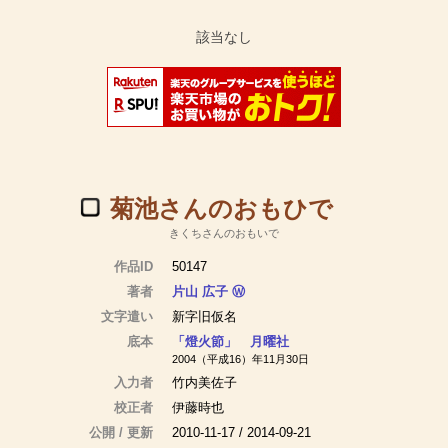
菊池さんのおもひで
きくちさんのおもいで
作品ID
50147
著者
片山 広子
Ⓦ
文字遣い
新字旧仮名
底本
「燈火節」 月曜社
2004（平成16）年11月30日
入力者
竹内美佐子
校正者
伊藤時也
公開 / 更新
2010-11-17 / 2014-09-21