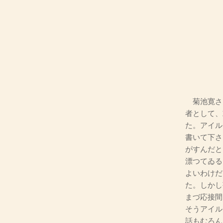
菊池寛さ
者として、
た。アイル
書いて下さ
がすんだと
漂つてゐる
よいわけだ
た。しかし
まづ応接間
そうアイル
話もむろん