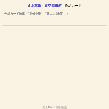
えあ草紙・青空図書館
- 作品カード
作品カード検索（"探偵小説"、"魯山人 雑煮"…）
楽天Kobo表紙検索