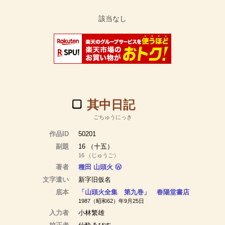
其中日記
ごちゅうにっき
作品ID
50201
副題
16 （十五）
16 （じゅうご）
著者
種田 山頭火
Ⓦ
文字遣い
新字旧仮名
底本
「山頭火全集 第九巻」 春陽堂書店
1987（昭和62）年9月25日
入力者
小林繁雄