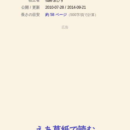
校正者
仙酔ゑびす
公開 / 更新
2010-07-28 / 2014-09-21
長さの目安
約 58 ページ
（500字/頁で計算）
広告
えあ草紙で読む