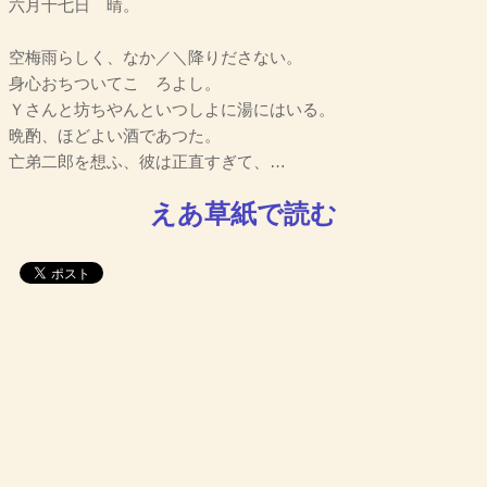
六月十七日 晴。
空梅雨らしく、なか／＼降りださない。
身心おちついてこゝろよし。
Ｙさんと坊ちやんといつしよに湯にはいる。
晩酌、ほどよい酒であつた。
亡弟二郎を想ふ、彼は正直すぎて、…
えあ草紙で読む