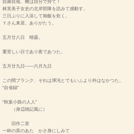
自粛自戒、鞭は自分で持て！
林芙美子女史の北岸部隊を読みて感動す。
三日ぶりに入浴して御飯を炊く。
Ｙさん来居、ありがたう。
五月廿八日 晴曇。
重苦しい日であり夜であつた。
五月廿九日――六月九日
この間ブランク、それは渾沌とでもいふより外はなかつた。
“自省録”
“秋葉小路の人人”
（身辺雑記風に）
旧作二首
一杯の茶のあたゝかさ身にしみて