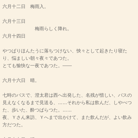
六月十二日 梅雨入。
六月十三日
梅雨らしく降れ。
六月十四日
やつぱりほんたうに落ちつけない、怏々として起きたり寝た
り、悩ましい朝々夜々であつた。
とても愉快な一夜であつた。――
六月十六日 晴。
七時のバスで、澄太君は西へ出発した、名残が惜しい、バスの
見えなくなるまで見送る、……それから私は飲んだ、しやべつ
た、歩いた、酔つぱらつた。……
夜、Ｙさん来訪、Ｙへまで出かけて、また飲んだが、よい飲み
方だつた。