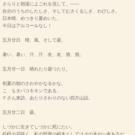
さらりと朝湯によごれを流して。――
自分のうちのしたしさ、そしてむさくるしさ、わびしさ。
日本晴、めつきり夏めいた。
今日はアルコールなし！
五月廿日 晴、風、そして曇。
暑い、暑い、汗、汗、友、友、酒、酒。
五月廿一日 晴れたり曇つたり。
初夏の朝のさわやかなるかな。
こゝもタバコキキンである。
Ｆさん来訪、あたりさわりのない四方山話。
五月廿二日 曇。
しづかに生きてしづかに死にたい。
棕梠の花咲く、私の部屋の樹木としてはその木が一本あるだ