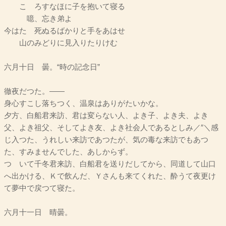
こゝろすなほに子を抱いて寝る
噫、忘き弟よ
今はたゞ死ぬるばかりと手をあはせ
山のみどりに見入りたりけむ
六月十日 曇。“時の記念日”
徹夜だつた。――
身心すこし落ちつく、温泉はありがたいかな。
夕方、白船君来訪、君は変らない人、よき子、よき夫、よき
父、よき祖父、そしてよき友、よき社会人であるとしみ／″＼感
じ入つた、うれしい来訪であつたが、気の毒な来訪でもあつ
た、すみませんでした、あしからず。
つゞいて千冬君来訪、白船君を送りだしてから、同道して山口
へ出かける、Ｋで飲んだ、Ｙさんも来てくれた、酔うて夜更け
て夢中で戻つて寝た。
六月十一日 晴曇。