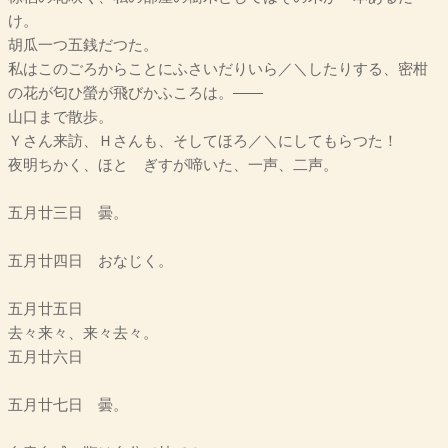
け。
胡瓜一つ五銭だつた。
私はこのごろからことにふさいだりいら／＼したりする、密柑
の花が匂ひ螢が飛びかふころは。――
山口まで散歩。
Ｙさん来訪、Ｈさんも、そしてほろ／＼にしてもらつた！
夜明ちかく、ほとゝぎすが啼いた、一声、二声。
五月廿三日 曇。
五月廿四日 おなじく。
五月廿五日
去々来々、来々去々。
五月廿六日
五月廿七日 曇。