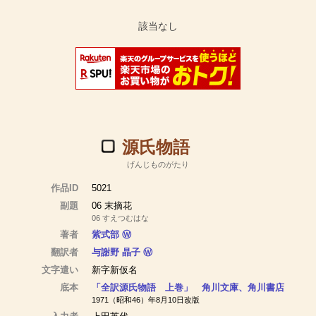
源氏物語
げんじものがたり
作品ID
5021
副題
06 末摘花
06 すえつむはな
著者
紫式部
Ⓦ
翻訳者
与謝野 晶子
Ⓦ
文字遣い
新字新仮名
底本
「全訳源氏物語 上巻」 角川文庫、角川書店
1971（昭和46）年8月10日改版