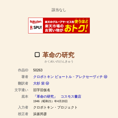
革命の研究
かくめいのけんきゅう
作品ID
50263
著者
クロポトキン ピョートル・アレクセーヴィチ
Ⓦ
翻訳者
大杉 栄
Ⓦ
文字遣い
旧字旧仮名
底本
「革命の研究」 コスモス書店
1946（昭和21）年4月20日
入力者
クロポトキン・プロジェクト
校正者
浜坂邦彦