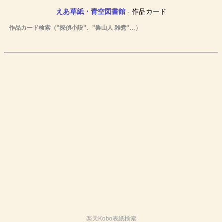
えあ草紙・青空図書館
- 作品カード
作品カード検索（"探偵小説"、"魯山人 雑煮"…）
楽天Kobo表紙検索