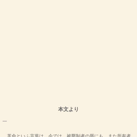
本文より
一
革命といふ言葉は、今では、被壓制者の唇にも、また所有者