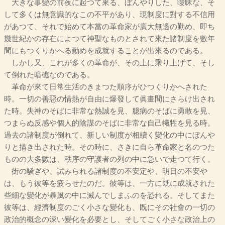
大きな事變の前夜に起つて來る、ぼんやりした、曖昧な、そ
して多くは無意識的なこの不平があり、現制度に對する不信用
があつて、それで始めて本當の革命家が廣大無邊の勤め、即ち
幾世紀かの存在によつて神聖なものとされて來た諸制度を數年
間にもつくりかへる勤めを成就することが出來るのである。
しかし又、これが多くの革命が、その上に乘り上げて、そし
て倒れた暗礁なのである。
革命が來て日常生活のきまつた順序がひつくりかへされた
時。一切の善惡の情熱が自由に爆發して眞畫間にさらけ出され
た時。失神のそばに非常な熱誠を見、臆病のそばに勇敢を見、
つまらぬ反感や個人的陰謀のそばに非常な自己犧牲を見る時。
過去の諸制度が倒れて、新しい制度が相續く變化の中にぼんや
りと描き出された時。その時に、さきに自ら革命家と名のつた
ものの大多數は、秩序の守護者の列の中に急いで走つて行く。
街の騷ぎや、試みられる諸制度の不安定や、明日の不安や
は、もう彼等を疲らせたのだ。彼等は、一方に既に成就された
些細な變化が暴風の中に滅んでしまふのを恐れる。そしてまた
彼等は、經濟制度のごく小さな變化も、既にその社會の一切の
政治的概念の深い變化を必要とし、そしてごく小さな政治上の