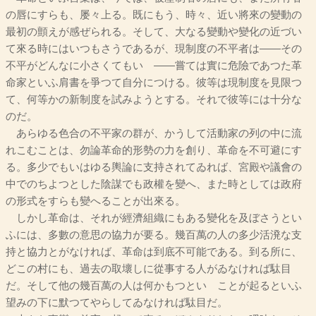
の唇にすらも、屡々上る。既にもう、時々、近い將來の變動の
最初の顫えが感ぜられる。そして、大なる變動や變化の近づい
て來る時にはいつもさうであるが、現制度の不平者は――その
不平がどんなに小さくてもいゝ――嘗ては實に危險であつた革
命家といふ肩書を爭つて自分につける。彼等は現制度を見限つ
て、何等かの新制度を試みようとする。それで彼等には十分な
のだ。
あらゆる色合の不平家の群が、かうして活動家の列の中に流
れこむことは、勿論革命的形勢の力を創り、革命を不可避にす
る。多少でもいはゆる輿論に支持されてゐれば、宮殿や議會の
中でのちよつとした陰謀でも政權を變へ、また時としては政府
の形式をすらも變へることが出來る。
しかし革命は、それが經濟組織にもある變化を及ぼさうとい
ふには、多數の意思の協力が要る。幾百萬の人の多少活溌な支
持と協力とがなければ、革命は到底不可能である。到る所に、
どこの村にも、過去の取壞しに從事する人がゐなければ駄目
だ。そして他の幾百萬の人は何かもつといゝことが起るといふ
望みの下に默つてやらしてゐなければ駄目だ。