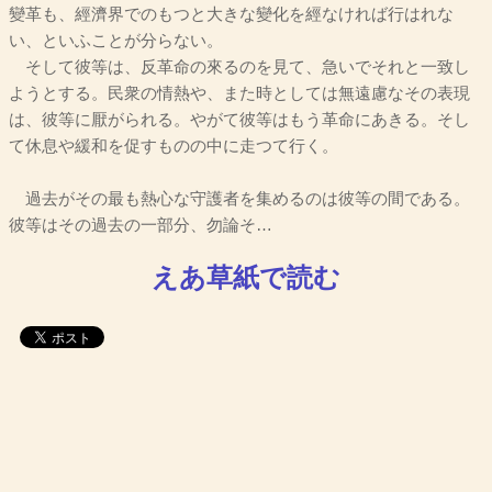
變革も、經濟界でのもつと大きな變化を經なければ行はれな
い、といふことが分らない。
そして彼等は、反革命の來るのを見て、急いでそれと一致し
ようとする。民衆の情熱や、また時としては無遠慮なその表現
は、彼等に厭がられる。やがて彼等はもう革命にあきる。そし
て休息や緩和を促すものの中に走つて行く。
過去がその最も熱心な守護者を集めるのは彼等の間である。
彼等はその過去の一部分、勿論そ…
えあ草紙で読む