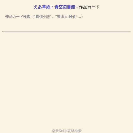
えあ草紙・青空図書館
- 作品カード
作品カード検索（"探偵小説"、"魯山人 雑煮"…）
楽天Kobo表紙検索