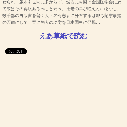
せられ、版本も世間に多からず。然るに今回は全国医学会に於
て或はその再版あるべしと云う。迂老の喜び喩えんに物なし。
数千部の再版書を普く天下の有志者に分布するは即ち蘭学事始
の万歳にして、啻に先人の功労を日本国中に発揚…
えあ草紙で読む