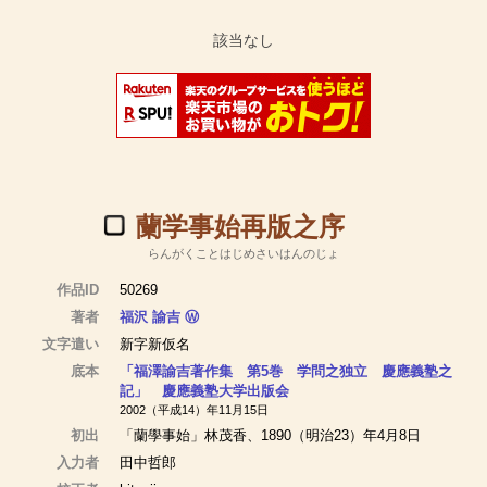
蘭学事始再版之序
らんがくことはじめさいはんのじょ
作品ID
50269
著者
福沢 諭吉
Ⓦ
文字遣い
新字新仮名
底本
「福澤諭吉著作集 第5巻 学問之独立 慶應義塾之
記」 慶應義塾大学出版会
2002（平成14）年11月15日
初出
「蘭學事始」林茂香、1890（明治23）年4月8日
入力者
田中哲郎