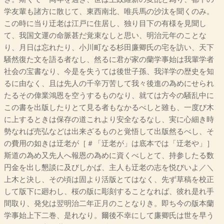
学友輩も諸方に散じて、東西南北、唯兵馬の沙汰を聞くのみ。
この時に当り迂老は江戸に住居し、独り目下の有様を見聞し
て、我国文運の命脈甚だ覚束なしと思い、明治元年のことな
り、月日は忘れたり、小川町なる杉田廉卿氏の宅を訪い、天下
騒然復た文を語る者なし、然るに君が家の蘭学事始は我輩学者
社会の宝書なり、今是を失うては後世子孫、我洋学の歴史を知
るに由なく、且は先人の千辛万苦して我々後進の為めにせられ
たるその偉業鴻恩を空うするものなり、就ては方今の騒乱中に
この書を出版したりとて見る者もなかるべしと雖も、一度び木
に上するときは保存の道これより安全なるなし、実に心細き時
勢なれば売弘などは出来ざるものと覚悟して出版然るべし、そ
の費用の如きは迂老が［＃「迂老が」は底本では「迂老や」］
斯道の為め又先人へ報恩の為めに資くべしとて、持参したる数
円金を出し懇談に及びしかば、主人も迂老の志を悦びいよ／＼
上木と決し、その頃は固より活版とてはなく、先ず草稿を校正
して版下に廻わし、桜の版に彫刻することなれば、彼れ是れ手
間取り、発兌は翌明治二年正月のことなりき。即ち今の版本蘭
学事始上下二巻、是れなり。爾後不幸にして廉卿氏は世を早う