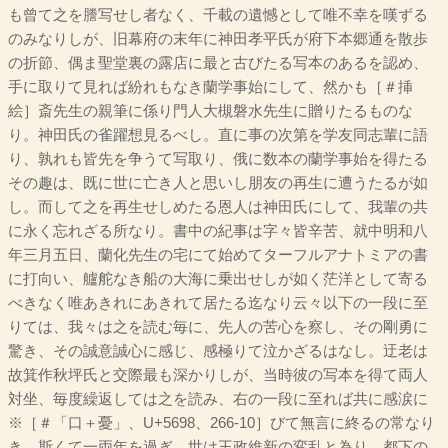
も曾て之を謄写せし者なく、千載の遺憾として唯不幸を嘆ずる
のみなりしが、旧幕府の末年に神田孝平氏が府下本郷通を散歩
の折節、偶ま聖堂裏の露店に最と古びたる写本のあるを認め、
手に取りて見れば紛れもなき蘭学事始にして、然かも［＃挿
絵］斎先生の親筆に係り門人大槻磐水先生に贈りたるものな
り。神田氏の雀躍想見るべし。直に事の次第を学友同志輩に語
り、孰れも皆先を争うて写取り、俄に数本の蘭学事始を得たる
その趣は、既に世に亡き人と思いし朋友の再生に遭うたるが如
し。而して之を再生せしめたる恩人は神田氏にして、我輩の共
に永く忘れざる所なり。書中の紀事は字々皆辛苦、就中明和八
年三月五日、蘭化先生の宅にて始めてターフルアナトミアの書
に打向い、艫舵なき船の大海に乗出せしが如く茫洋として寄る
べきなく唯あきれにあきれて居たる迄なり云々以下の一段に至
りては、我々は之を読む毎に、先人の苦心を察し、その剛勇に
驚き、その誠意誠心に感じ、感極りて泣かざるはなし。迂老は
故箕作秋坪氏と交際最も深かりしが、当時彼の写本を得て両人
対坐、毎度繰返しては之を読み、右の一段に至れば共に感涙に
※［＃「口＋憂」、U+5698、266-10］びて無言に終るの常なり
き。斯くて一両年を過ぎ、世は王政維新の変乱と為り、都下の