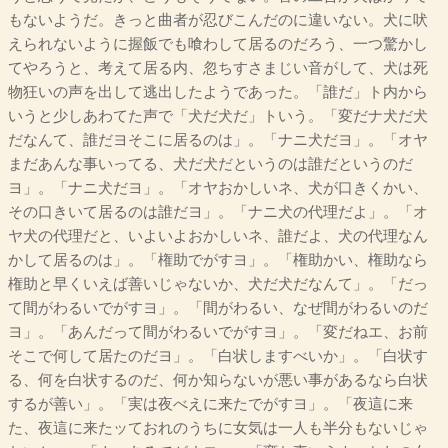
もないようだ。きっと曲者が忍びこんだのに違いない。犬に吠
えられないように握飯でも喰わして居るのだろう、一つ驚かし
てやろうと、考えて居る内、忽ちすさまじい音がして、犬は死
物狂いの声を出して逃出したようであった。「誰だ」ト内から
いうと少しあわてた声で「犬だ犬だ」トいう。「変だナ犬だ犬
だなんて、誰だヨそこに居るのは」。「ナニ犬だヨ」。「オヤ
まだあんな事いってる、犬だ犬だというのは誰だというのだ
ヨ」。「ナニ犬だヨ」。「オヤおかしいネ、犬が口きくかい、
その口きいて居るのは誰だヨ」。「ナニ犬の代理だよ」。「オ
ヤ犬の代理だと、いよいよおかしいネ、誰だよ、犬の代理なん
かして居るのは」。「権助でがすヨ」。「権助かい、権助なら
権助と早くいえば善いじゃないか、犬だ犬だなんて」。「だっ
て間がわるいでがすヨ」。「間がわるい、なぜ間がわるいのだ
ヨ」。「あんだって間がわるいでがすヨ」。「変だねエ、お前
そこで何して居たのだヨ」。「白状しますべいか」。「白状す
る、何を白状するのだ、何か知らないが悪い事があるなら白状
するが善い」。「実は夜べえに来たでがすヨ」。「夜這に来
た、夜這に来たッておれのうちに女気は一人も半分もないじゃ