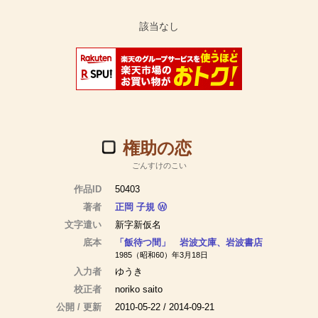
権助の恋
ごんすけのこい
作品ID
50403
著者
正岡 子規
Ⓦ
文字遣い
新字新仮名
底本
「飯待つ間」 岩波文庫、岩波書店
1985（昭和60）年3月18日
入力者
ゆうき
校正者
noriko saito
公開 / 更新
2010-05-22 / 2014-09-21