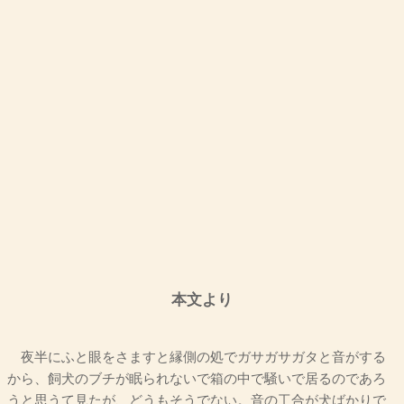
本文より
夜半にふと眼をさますと縁側の処でガサガサガタと音がする
から、飼犬のブチが眠られないで箱の中で騒いで居るのであろ
うと思うて見たが、どうもそうでない。音の工合が犬ばかりで