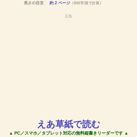
長さの目安
約 2 ページ
（500字/頁で計算）
広告
えあ草紙で読む
▲ PC／スマホ／タブレット対応の無料縦書きリーダーです ▲