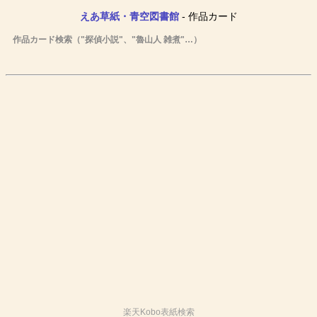
えあ草紙・青空図書館
- 作品カード
作品カード検索（"探偵小説"、"魯山人 雑煮"…）
楽天Kobo表紙検索