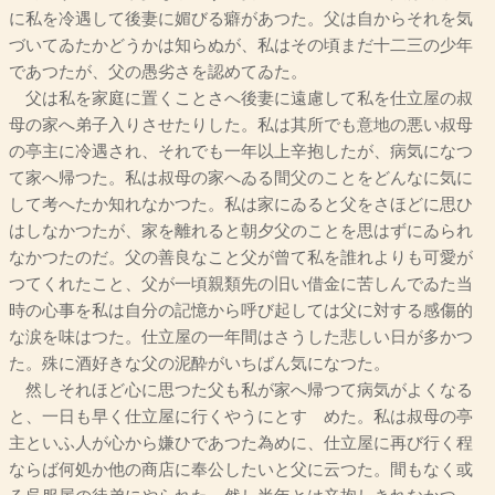
に私を冷遇して後妻に媚びる癖があつた。父は自からそれを気
づいてゐたかどうかは知らぬが、私はその頃まだ十二三の少年
であつたが、父の愚劣さを認めてゐた。
父は私を家庭に置くことさへ後妻に遠慮して私を仕立屋の叔
母の家へ弟子入りさせたりした。私は其所でも意地の悪い叔母
の亭主に冷遇され、それでも一年以上辛抱したが、病気になつ
て家へ帰つた。私は叔母の家へゐる間父のことをどんなに気に
して考へたか知れなかつた。私は家にゐると父をさほどに思ひ
はしなかつたが、家を離れると朝夕父のことを思はずにゐられ
なかつたのだ。父の善良なこと父が曾て私を誰れよりも可愛が
つてくれたこと、父が一頃親類先の旧い借金に苦しんでゐた当
時の心事を私は自分の記憶から呼び起しては父に対する感傷的
な涙を味はつた。仕立屋の一年間はさうした悲しい日が多かつ
た。殊に酒好きな父の泥酔がいちばん気になつた。
然しそれほど心に思つた父も私が家へ帰つて病気がよくなる
と、一日も早く仕立屋に行くやうにとすゝめた。私は叔母の亭
主といふ人が心から嫌ひであつた為めに、仕立屋に再び行く程
ならば何処か他の商店に奉公したいと父に云つた。間もなく或