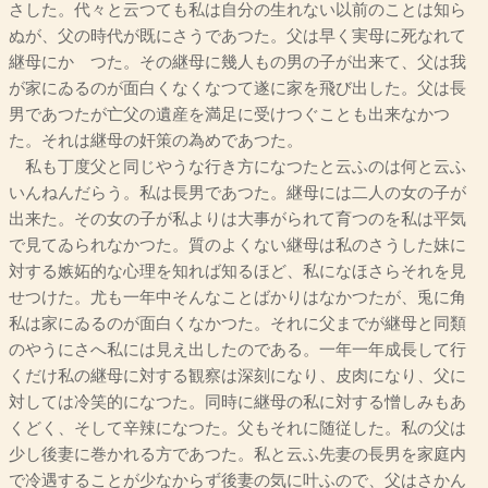
さした。代々と云つても私は自分の生れない以前のことは知ら
ぬが、父の時代が既にさうであつた。父は早く実母に死なれて
継母にかゝつた。その継母に幾人もの男の子が出来て、父は我
が家にゐるのが面白くなくなつて遂に家を飛び出した。父は長
男であつたが亡父の遺産を満足に受けつぐことも出来なかつ
た。それは継母の奸策の為めであつた。
私も丁度父と同じやうな行き方になつたと云ふのは何と云ふ
いんねんだらう。私は長男であつた。継母には二人の女の子が
出来た。その女の子が私よりは大事がられて育つのを私は平気
で見てゐられなかつた。質のよくない継母は私のさうした妹に
対する嫉妬的な心理を知れば知るほど、私になほさらそれを見
せつけた。尤も一年中そんなことばかりはなかつたが、兎に角
私は家にゐるのが面白くなかつた。それに父までが継母と同類
のやうにさへ私には見え出したのである。一年一年成長して行
くだけ私の継母に対する観察は深刻になり、皮肉になり、父に
対しては冷笑的になつた。同時に継母の私に対する憎しみもあ
くどく、そして辛辣になつた。父もそれに随従した。私の父は
少し後妻に巻かれる方であつた。私と云ふ先妻の長男を家庭内
で冷遇することが少なからず後妻の気に叶ふので、父はさかん