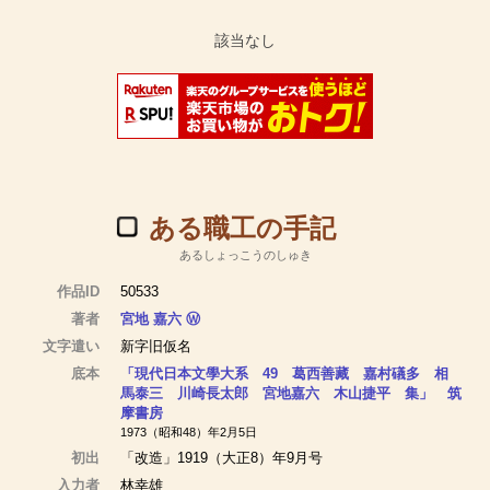
ある職工の手記
あるしょっこうのしゅき
作品ID
50533
著者
宮地 嘉六
Ⓦ
文字遣い
新字旧仮名
底本
「現代日本文學大系 49 葛西善藏 嘉村礒多 相
馬泰三 川崎長太郎 宮地嘉六 木山捷平 集」 筑
摩書房
1973（昭和48）年2月5日
初出
「改造」1919（大正8）年9月号
入力者
林幸雄