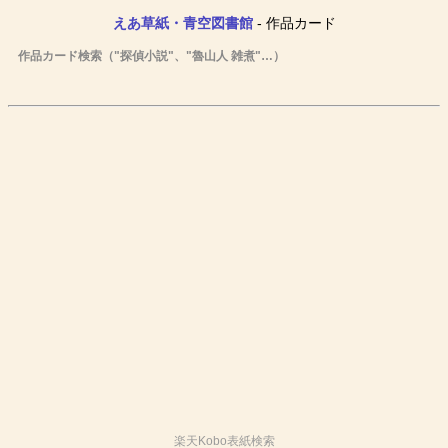
えあ草紙・青空図書館
- 作品カード
作品カード検索（"探偵小説"、"魯山人 雑煮"…）
楽天Kobo表紙検索