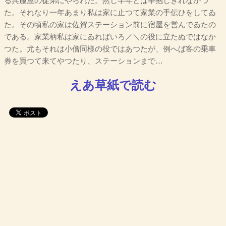
る呉服屋の徒弟にやられた。然し半年とは辛抱しきれなかつ
た。それなり一年あまり私は家に止つて家業の手伝ひをしてゐ
た。その頃私の家は佐賀ステーション前に宿屋を営んでゐたの
である。家業柄私は家にゐればいろ／＼の役に立たぬではなか
つた。尤もそれは小僧同様の役ではあつたが、例へば客の乗車
券を買つて来てやつたり、ステーションまで…
えあ草紙で読む