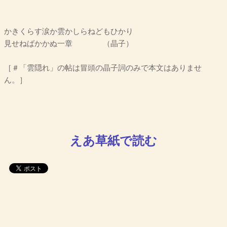
かきくらす涙か雲かしらねどもひかり
見せねばかかぬ一章 （晶子）
［＃「雲隠れ」の帖は冒頭の晶子詞のみで本文はありませ
ん。］
えあ草紙で読む