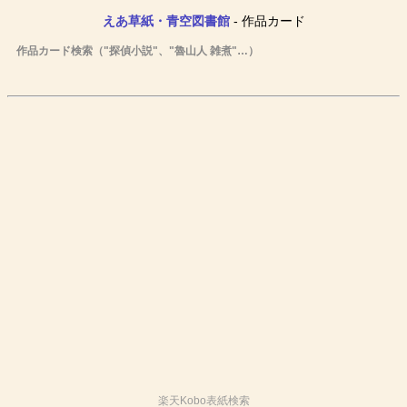
えあ草紙・青空図書館
- 作品カード
作品カード検索（"探偵小説"、"魯山人 雑煮"…）
楽天Kobo表紙検索