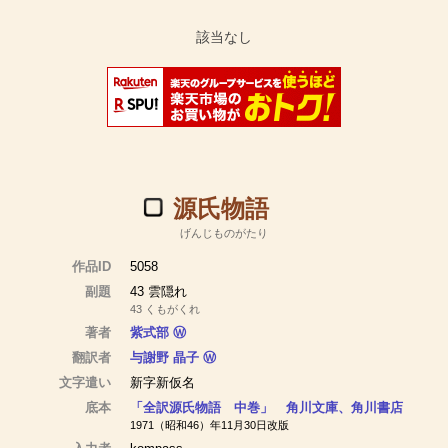
源氏物語
げんじものがたり
作品ID
5058
副題
43 雲隠れ
43 くもがくれ
著者
紫式部
Ⓦ
翻訳者
与謝野 晶子
Ⓦ
文字遣い
新字新仮名
底本
「全訳源氏物語 中巻」 角川文庫、角川書店
1971（昭和46）年11月30日改版