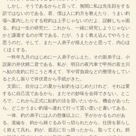
しかし、そうであるからと言って、無闇に私は先生顔をする
訳ではないのである。君、僕は人に釣方を教えたり、うまい釣
場へ案内したりする程釣は上手じゃないのだよ、誤解しちゃ困
る。釣は一生の研究だ。これから、一緒に研究しようじゃない
かと謙遜するのが常である。だが、うまく教え込んでやろうと
思うのだ。そして、また一人弟子が殖えたかと思って、内心ほ
くほくする。
一昨年九月のはじめに一人弟子がふえた。その新弟子は、小
説家の井伏鱒二君である。私が、明日の夜汽車で甲州の富士川
へ鮎の友釣に行こうと考えて、竿や背負袋などの整理をしてい
ると久し振りで井伏君から手紙がきた。
文面に、自分はこの夏から鮎釣をはじめたけれど、それは要
するに自己流であるから、まだその妙味を会得できない。とこ
ろで、これから正式に鮎釣の法を習いたいから、機会があった
ら、どこかうまい釣場へ連れて行って貰い度いと書いてある。
一体、釣の弟子には人の想像以上に、手がかかるものがあ
る。道綸を、鈎から錘ぐるみ引っ切られたから、仕掛を新らし
く拵えて呉れ。鈎が、底石に引っ掛ったから、取ってくれ。餌