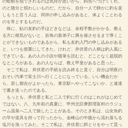
の蚯蚓を指でさわるのは気持が悪いから、鈎先へつけてくれ、
のと随分と煩わしいものだ。だから、自分一人で静かに釣を楽
しもうと言う人は、同伴の申し込みがあると、体よくことわる
のを常とするものだ。
殊に、鮎の友釣の手ほどきなどは、余程手数がかかる。教え
る方に根気がないと、折角の新弟子に興を催させるまで導くこ
とができないものであるから、私も友釣入門の申し込みがある
と、いつも慎重にしてきた。けれど、井伏君の人柄は釣人風に
できている。あの人の小説や随筆を読むと、どことなく超脱的
なところがある。あの人ならば、教え甲斐があると思った。
そこで私は、井伏君の手紙を読み終ると直ぐ、自分は明夜の
おそい汽車で富士川へ行くことになっている。いい機会だか
ら、若し都合がよかったら、東京駅へやってこないか、と速達
で書き送ったのである。
もっとも、井伏君と私と二人で釣に行くのはこれがはじめて
ではない。八、九年前の真夏に、甲州北巨摩郡増富村のラジュ
ーム温泉へ二人で旅したことがある。そのとき私は、山女魚釣
の竿や道具を持って行ったから、金峰山の中腹から流れ落ちる
塩川を漁ってみた。そこで私は、井伏君に餌とりをやって貰っ