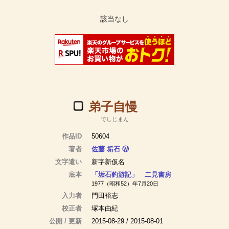
弟子自慢
でしじまん
作品ID
50604
著者
佐藤 垢石
Ⓦ
文字遣い
新字新仮名
底本
「垢石釣游記」 二見書房
1977（昭和52）年7月20日
入力者
門田裕志
校正者
塚本由紀
公開 / 更新
2015-08-29 / 2015-08-01