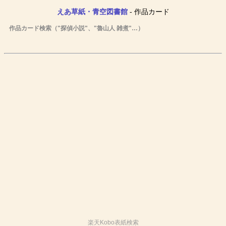
えあ草紙・青空図書館
- 作品カード
作品カード検索（"探偵小説"、"魯山人 雑煮"…）
楽天Kobo表紙検索