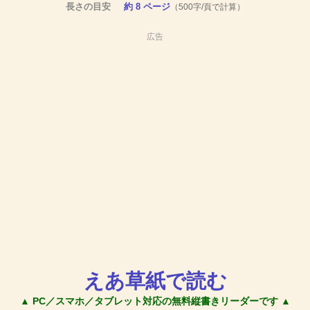
長さの目安
約 8 ページ
（500字/頁で計算）
広告
えあ草紙で読む
▲ PC／スマホ／タブレット対応の無料縦書きリーダーです ▲