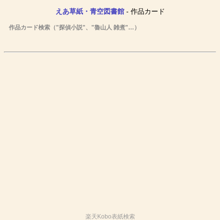
えあ草紙・青空図書館
- 作品カード
作品カード検索（"探偵小説"、"魯山人 雑煮"…）
楽天Kobo表紙検索