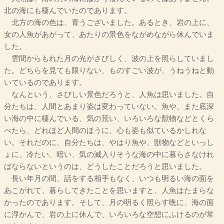
北の海にも棲んでいたのであります。
北方の海の色は、青うございました。あるとき、岩の上に、
女の人魚があがって、あたりの景色をながめながら休んでいま
した。
雲間からもれた月の光がさびしく、波の上を照らしていまし
た。どちらを見ても限りない、ものすごい波が、うねうねと動
いているのであります。
なんという、さびしい景色だろうと、人魚は思いました。自
分たちは、人間とあまり姿は変わっていない。魚や、また底深
い海の中に棲んでいる、気の荒い、いろいろな獣物などとくら
べたら、どれほど人間のほうに、心も姿も似ているかしれな
い。それだのに、自分たちは、やはり魚や、獣物などといっし
ょに、冷たい、暗い、気の滅入りそうな海の中に暮らさなけれ
ばならないというのは、どうしたことだろうと思いました。
長い年月の間、話をする相手もなく、いつも明るい海の面を
あこがれて、暮らしてきたことを思いますと、人魚はたまらな
かったのであります。そして、月の明るく照らす晩に、海の面
に浮かんで、岩の上に休んで、いろいろな空想にふけるのが常