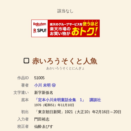
赤いろうそくと人魚
あかいろうそくとにんぎょ
作品ID
51005
著者
小川 未明
Ⓦ
文字遣い
新字新仮名
底本
「定本小川未明童話全集 1」 講談社
1976（昭和51）年11月10日
初出
「東京朝日新聞」1921（大正10）年2月16日～20日
入力者
門田裕志
校正者
仙酔ゑびす