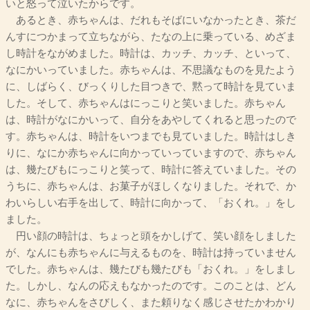
いと怒って泣いたからです。
あるとき、赤ちゃんは、だれもそばにいなかったとき、茶だ
んすにつかまって立ちながら、たなの上に乗っている、めざま
し時計をながめました。時計は、カッチ、カッチ、といって、
なにかいっていました。赤ちゃんは、不思議なものを見たよう
に、しばらく、びっくりした目つきで、黙って時計を見ていま
した。そして、赤ちゃんはにっこりと笑いました。赤ちゃん
は、時計がなにかいって、自分をあやしてくれると思ったので
す。赤ちゃんは、時計をいつまでも見ていました。時計はしき
りに、なにか赤ちゃんに向かっていっていますので、赤ちゃん
は、幾たびもにっこりと笑って、時計に答えていました。その
うちに、赤ちゃんは、お菓子がほしくなりました。それで、か
わいらしい右手を出して、時計に向かって、「おくれ。」をし
ました。
円い顔の時計は、ちょっと頭をかしげて、笑い顔をしました
が、なんにも赤ちゃんに与えるものを、時計は持っていません
でした。赤ちゃんは、幾たびも幾たびも「おくれ。」をしまし
た。しかし、なんの応えもなかったのです。このことは、どん
なに、赤ちゃんをさびしく、また頼りなく感じさせたかわかり