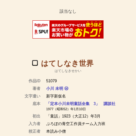
はてしなき世界
はてしなきせかい
作品ID
51079
著者
小川 未明
Ⓦ
文字遣い
新字新仮名
底本
「定本小川未明童話全集 3」 講談社
1977（昭和52）年1月10日
初出
「童話」1923（大正12）年3月
入力者
ぷろぼの青空工作員チーム入力班
校正者
本読み小僧