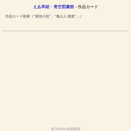
えあ草紙・青空図書館
- 作品カード
作品カード検索（"探偵小説"、"魯山人 雑煮"…）
楽天Kobo表紙検索