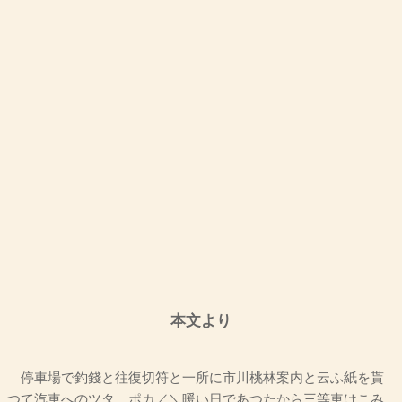
本文より
停車場で釣錢と往復切符と一所に市川桃林案内と云ふ紙を貰
つて汽車へのツタ、ポカ／＼暖い日であつたから三等車はこみ