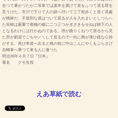
合つて暑かつたが二等車では謠本を廣げて首をふつて居る髯を
見うけた。市川で下りて人の跡へ付いて三丁程歩くと直ぐ其處
が桃林だ、不規則な道はついて居るが人を入れまいとしつらへ
た垣根は嚴重で着物の裾に二つ三つかぎざきをせねば桃下の人
となるわけには行かぬのである。徑が曲りくねつて居るから見
た所が窮屈でごちや／＼して居るので一向に興が薄ひ樣な心持
がする、再び本道へ出ると桃の枝に中山こんにやくをぶらさげ
自轉車へ乘つて來る人に逢つた
明治36年４月７日『日本』
署名 クモ生投
えあ草紙で読む