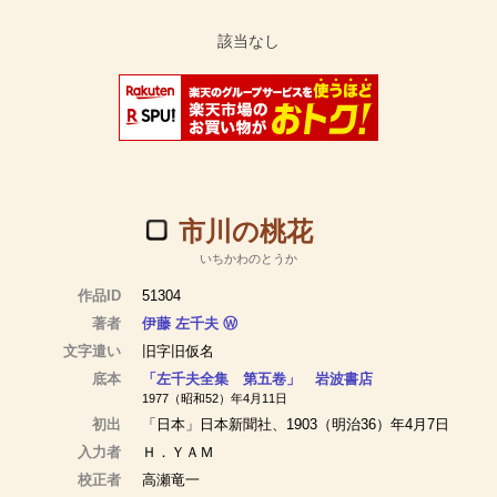
市川の桃花
いちかわのとうか
作品ID
51304
著者
伊藤 左千夫
Ⓦ
文字遣い
旧字旧仮名
底本
「左千夫全集 第五卷」 岩波書店
1977（昭和52）年4月11日
初出
「日本」日本新聞社、1903（明治36）年4月7日
入力者
Ｈ．ＹＡＭ
校正者
高瀬竜一