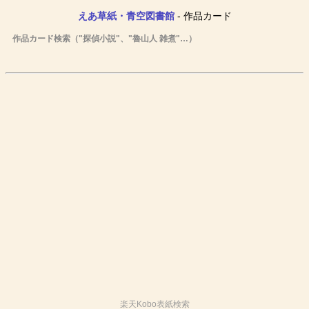
えあ草紙・青空図書館
- 作品カード
作品カード検索（"探偵小説"、"魯山人 雑煮"…）
楽天Kobo表紙検索