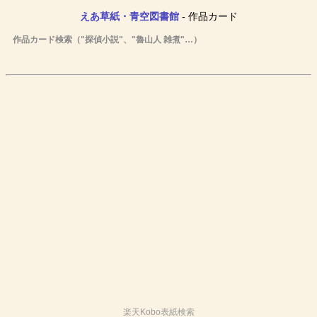
えあ草紙・青空図書館
- 作品カード
作品カード検索（"探偵小説"、"魯山人 雑煮"…）
楽天Kobo表紙検索