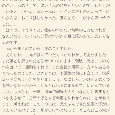
のこと、ものさしで、にいさんの頭をたたいたので、わたしが
しかると、いいよ、武ちゃんは、小さいのだものといって、に
いさんは、おこりはしなかった。ほんとうに、がまん強い子で
した。」
ぼくは、そうきくと、物心のつかない幼時のことだけれど、
なんとなく、いじらしい兄のすがたが目に浮かんで、悲しくな
るのです。
兄が召集されてから、後のことでした。
えんがわに、兄のはいていたくつがかわかしてありました。
まだ落とし残されたどろがついています。朝晩、兄は、このく
つをはいて、通勤もすれば、また会社の用事で、方々をあるき
まわったのでした。ときどきは、映画館の前にも立てば、喫茶
店へも立ちよったでありましょう。なにしろ、かけがえのくつ
を持たなかったから、かかとはへるにまかせて、いたんでいま
した。もっとも、一度、街頭で朝鮮人のくつなおしに裏皮をと
りかえさせて、月給のほとんど全部を払わせられたことがあり
ます。考えれば、このくつには、兄のふんできた生活の汗がに
じんでいるのでした。形がいびつとなって、ところどころ穴が