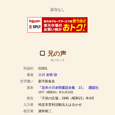
兄の声
あにのこえ
作品ID
51501
著者
小川 未明
Ⓦ
文字遣い
新字新仮名
底本
「定本小川未明童話全集 13」 講談社
1977（昭和52）年11月10日
初出
「子供の広場」1946（昭和21）年4月
入力者
特定非営利活動法人はるかぜ
校正者
酒井裕二