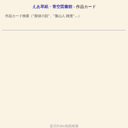
えあ草紙・青空図書館
- 作品カード
作品カード検索（"探偵小説"、"魯山人 雑煮"…）
楽天Kobo表紙検索