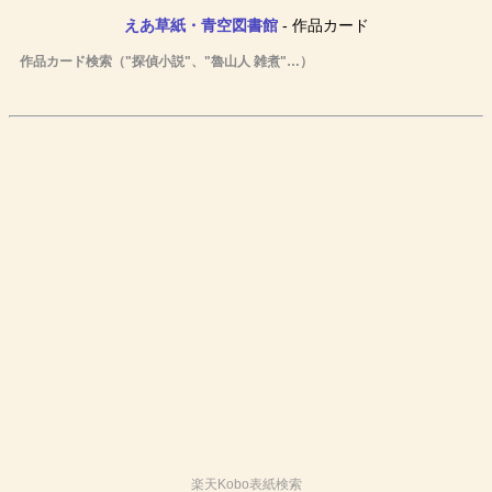
えあ草紙・青空図書館
- 作品カード
作品カード検索（"探偵小説"、"魯山人 雑煮"…）
楽天Kobo表紙検索