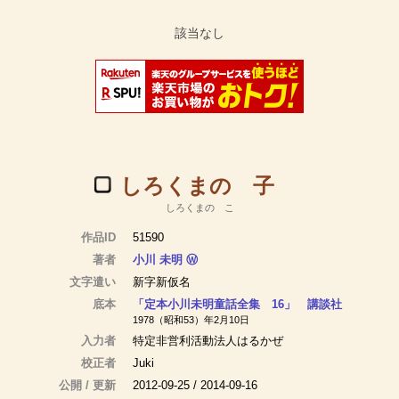
しろくまの 子
しろくまの こ
作品ID
51590
著者
小川 未明
Ⓦ
文字遣い
新字新仮名
底本
「定本小川未明童話全集 16」 講談社
1978（昭和53）年2月10日
入力者
特定非営利活動法人はるかぜ
校正者
Juki
公開 / 更新
2012-09-25 / 2014-09-16