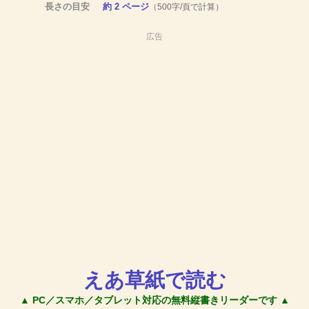
長さの目安
約 2 ページ
（500字/頁で計算）
広告
えあ草紙で読む
▲ PC／スマホ／タブレット対応の無料縦書きリーダーです ▲