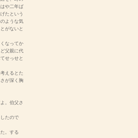
、はや二年ば
遂げたという
夢のような気
ことがないと
くなってか
んど父親に代
れてせっせと
考えるとた
しさが深く胸
だよ。伯父さ
したので
した。する