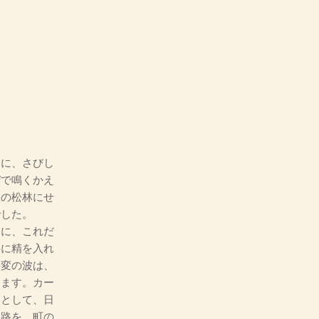
に、さびし
ぜで鳴くかえ
裏の松林にせ
でした。
に、これだ
事に精を入れ
事変の波は、
ります。カー
然として、日
い路を、町の