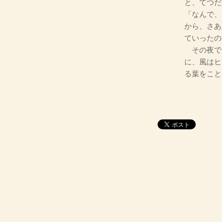
と、てつだ
「なんで、
から、さあ
ていったの
その夜で
に、風はヒ
る葉をこと