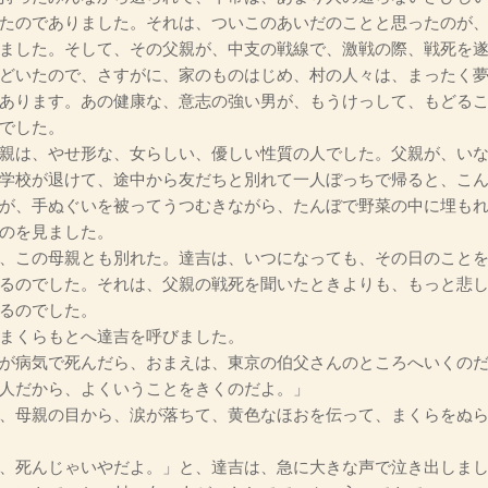
たのでありました。それは、ついこのあいだのことと思ったのが
ました。そして、その父親が、中支の戦線で、激戦の際、戦死を
どいたので、さすがに、家のものはじめ、村の人々は、まったく
あります。あの健康な、意志の強い男が、もうけっして、もどる
でした。
親は、やせ形な、女らしい、優しい性質の人でした。父親が、いな
学校が退けて、途中から友だちと別れて一人ぼっちで帰ると、こ
が、手ぬぐいを被ってうつむきながら、たんぼで野菜の中に埋も
のを見ました。
、この母親とも別れた。達吉は、いつになっても、その日のことを
るのでした。それは、父親の戦死を聞いたときよりも、もっと悲
るのでした。
まくらもとへ達吉を呼びました。
が病気で死んだら、おまえは、東京の伯父さんのところへいくの
人だから、よくいうことをきくのだよ。」
、母親の目から、涙が落ちて、黄色なほおを伝って、まくらをぬら
、死んじゃいやだよ。」と、達吉は、急に大きな声で泣き出しま