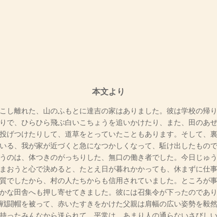
本文より
こし離れた、山のふもとに達吉の家はありました。彼は学校の帰り
りで、ひらひら飛ぶ白いこちょうを追いかけたり、また、田のあ
投げつけたりして、道草をとっていたこともあります。そして、
いる、我が家が近づくと急になつかしくなって、駈け出したもの
うのは、体つきのがっちりした、無口の働き者でした。今日じゅう
まおうと心で決めると、たとえ日が暮れかかっても、休まずに仕
質でしたから、村の人たちからも信用されていました。ところが
かな田舎へも押し寄せてきました。彼には召集令が下ったのであ
戦闘帽を被って、赤いたすきをかけた父親は肩幅の広い姿勢を毅
持ったみんなから送られて、平常は、あまり人の通らないさびし