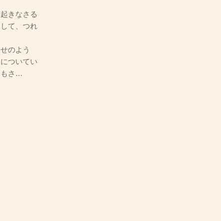
、起きなさる
にして、つれ
せのよう
枝についてい
命もさ…