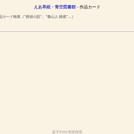
えあ草紙・青空図書館
- 作品カード
品カード検索（"探偵小説"、"魯山人 雑煮"…）
楽天Kobo表紙検索