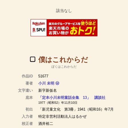
僕はこれからだ
ぼくはこれからだ
作品ID
51677
著者
小川 未明
Ⓦ
文字遣い
新字新仮名
底本
「定本小川未明童話全集 13」 講談社
1977（昭和52）年11月10日
初出
「新児童文化 第3冊」1941（昭和16）年7月
入力者
特定非営利活動法人はるかぜ
校正者
酒井裕二