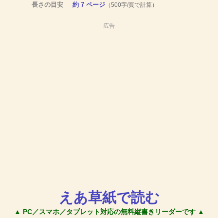
長さの目安
約 7 ページ
（500字/頁で計算）
広告
えあ草紙で読む
▲ PC／スマホ／タブレット対応の無料縦書きリーダーです ▲