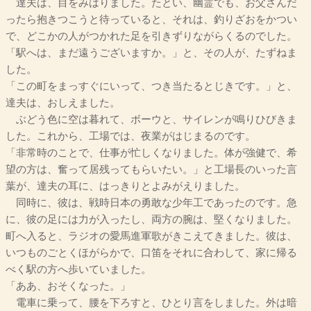
達夫は、目をみはりました。たとい、幽霊でも、お父さんだ
ったら抱きつこうと待っていると、それは、釣りざおをかつい
で、どこかの人がつかれた足を引きずりながらくるのでした。
「駅へは、まだ遠うございますか。」と、その人が、たずねま
した。
「この町をまっすぐにいって、つき当たるとじきです。」と、
達夫は、おしえました。
ぶどう色に空は暮れて、ボーウと、サイレンが鳴りひびきま
した。これから、工場では、夜業がはじまるのです。
「非常時のことで、仕事が忙しくなりました。体が強健で、希
望の方は、奮って居残ってもらいたい。」と工場長のいった言
葉が、達夫の耳に、はっきりとよみがえりました。
同時に、彼は、戦時日本の勇敢な少年工であったのです。急
に、彼の足には力が入ったし、両方の腕は、堅くなりました。
町へ入ると、ラジオの愛馬進軍歌がきこえてきました。彼は、
いつものごとくほがらかで、口笛をそれに合わして、家に帰る
べく駅の方へ歩いていました。
「ああ、おそくなった。」
電車に乗って、腰を下ろすと、ひとり言をしました。外は暗