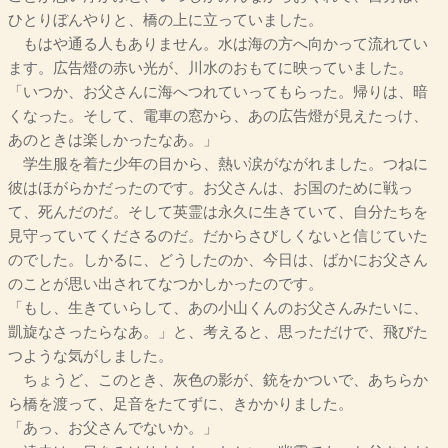
ひとりぼんやりと、橋の上に立っていました。
もはや通る人もありません。水は海の方へ向かって流れてい
ます。広告燈の赤い光が、川水のおもてに映っていました。
「いつか、お父さんに海へつれていってもらった。帰りは、暗
くなった。そして、電車の窓から、あの広告燈が見えたっけ、
あのときは楽しかったなあ。」
学生服を着た少年の目から、熱い涙がながれました。つねに
彼はほがらかだったのです。お父さんは、お国のために戦っ
て、死んだのだ。そして英霊は永久に生きていて、自分たちを
見守っていてくださるのだ。だからさびしくないと信じていた
のでした。しかるに、どうしたのか、今日は、ばかにお父さん
のことが思い出されてなつかしかったのです。
「もし、生きていらして、あの小山くんのお父さんみたいに、
凱旋なさったらなあ。」と、考えると、思っただけで、飛びた
つような気がしました。
ちょうど、このとき、灰色の影が、銃をかついで、あちらか
ら橋を渡って、足音をたてずに、きかかりました。
「あっ、お父さんでないか。」