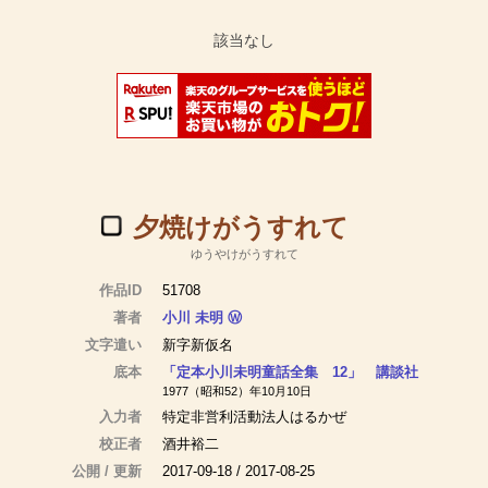
夕焼けがうすれて
ゆうやけがうすれて
作品ID
51708
著者
小川 未明
Ⓦ
文字遣い
新字新仮名
底本
「定本小川未明童話全集 12」 講談社
1977（昭和52）年10月10日
入力者
特定非営利活動法人はるかぜ
校正者
酒井裕二
公開 / 更新
2017-09-18 / 2017-08-25