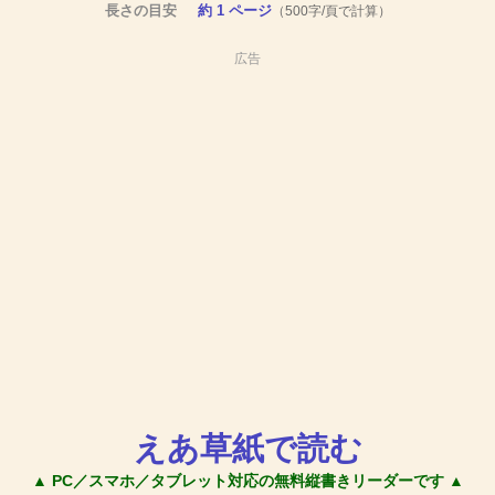
長さの目安
約 1 ページ
（500字/頁で計算）
広告
えあ草紙で読む
▲ PC／スマホ／タブレット対応の無料縦書きリーダーです ▲