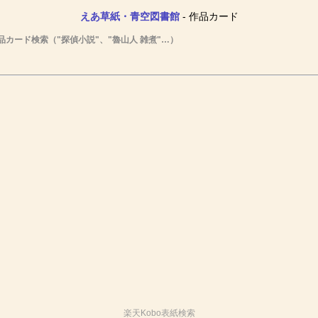
えあ草紙・青空図書館
- 作品カード
品カード検索（"探偵小説"、"魯山人 雑煮"…）
楽天Kobo表紙検索