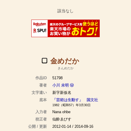
金めだか
きんめだか
作品ID
51798
著者
小川 未明
Ⓦ
文字遣い
新字新仮名
底本
「芸術は生動す」 国文社
1982（昭和57）年3月30日
入力者
Nana ohbe
校正者
仙酔ゑびす
公開 / 更新
2012-01-14 / 2014-09-16