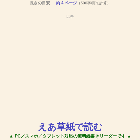
長さの目安
約 4 ページ
（500字/頁で計算）
広告
えあ草紙で読む
▲ PC／スマホ／タブレット対応の無料縦書きリーダーです ▲