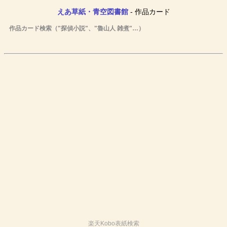
えあ草紙・青空図書館
- 作品カード
作品カード検索（"探偵小説"、"魯山人 雑煮"…）
楽天Kobo表紙検索