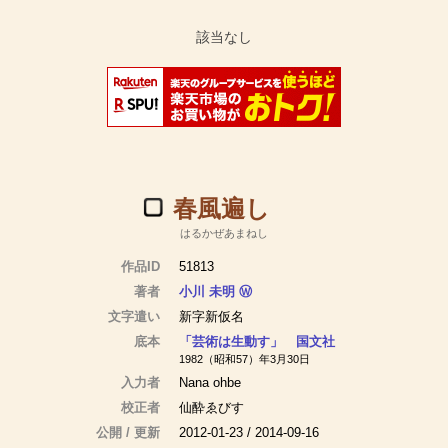
春風遍し
はるかぜあまねし
作品ID
51813
著者
小川 未明
Ⓦ
文字遣い
新字新仮名
底本
「芸術は生動す」 国文社
1982（昭和57）年3月30日
入力者
Nana ohbe
校正者
仙酔ゑびす
公開 / 更新
2012-01-23 / 2014-09-16