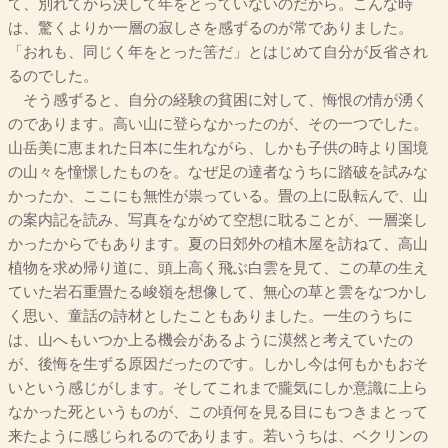
て、別れてから決して年をとっていないのだから。こんな時
は、驚くよりか一層の寂しさを感ずるのが常でありました。
「おれも、同じく年をとった筈だ」とはじめて自分が反省され
るのでした。
そう感ずると、自分の経験の貧困に対して、悔恨の情が湧く
のであります。高い山に登らなかったのが、その一つでした。
山岳美に恵まれた日本に生れながら、しかも子供の時より国境
の山々を憧憬したものを。なぜ足の達者なうちに踏破を試みな
かったか、ここにも無性が祟っている。畳の上に臥転んで、山
の案内記を読み、写真をながめて空想に耽ることが、一層楽し
かったからでもあります。夏の日郊外の植木屋を訪ねて、高山
植物を求め帰り道に、頭上高く飛ぶ白雲を見て、この草の生え
ていた岩石重畳たる峻嶺を想像して、無心の草と雲をなつかし
く思い、童話の詩材としたこともありました。一生のうちに
は、山へもいつか上る機会があるように漠然と考えていたの
が、後悔を生ずる原因だったのです。しかし今は何もかもおそ
いという感じがします。そしてこれまで朧気にしか意識に上ら
なかった死というものが、この頃何を見る目にもつきまとって
来たように感じられるのであります。若いうちは、ベクリンの