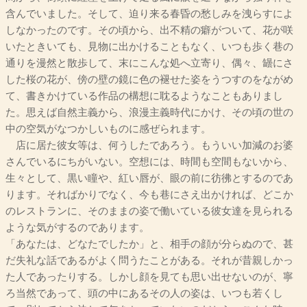
含んでいました。そして、迫り来る春昏の愁しみを洩らすによ
しなかったのです。その頃から、出不精の癖がついて、花が咲
いたときいても、見物に出かけることもなく、いつも歩く巷の
通りを漫然と散歩して、末にこんな処へ立寄り、偶々、罎にさ
した桜の花が、傍の壁の鏡に色の褪せた姿をうつすのをながめ
て、書きかけている作品の構想に耽るようなこともありまし
た。思えば自然主義から、浪漫主義時代にかけ、その頃の世の
中の空気がなつかしいものに感ぜられます。
店に居た彼女等は、何うしたであろう。もういい加減のお婆
さんでいるにちがいない。空想には、時間も空間もないから、
生々として、黒い瞳や、紅い唇が、眼の前に彷彿とするのであ
ります。そればかりでなく、今も巷にさえ出かければ、どこか
のレストランに、そのままの姿で働いている彼女達を見られる
ような気がするのであります。
「あなたは、どなたでしたか」と、相手の顔が分らぬので、甚
だ失礼な話であるがよく問うたことがある。それが昔親しかっ
た人であったりする。しかし顔を見ても思い出せないのが、寧
ろ当然であって、頭の中にあるその人の姿は、いつも若くし