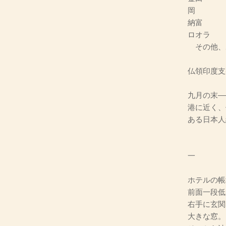
岡 
納富 
ロオラ 
その他、
仏領印度支
九月の末―
港に近く、
ある日本人
一
ホテルの帳
前面一段低
右手に玄関
大きな窓。