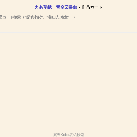
えあ草紙・青空図書館
- 作品カード
品カード検索（"探偵小説"、"魯山人 雑煮"…）
楽天Kobo表紙検索