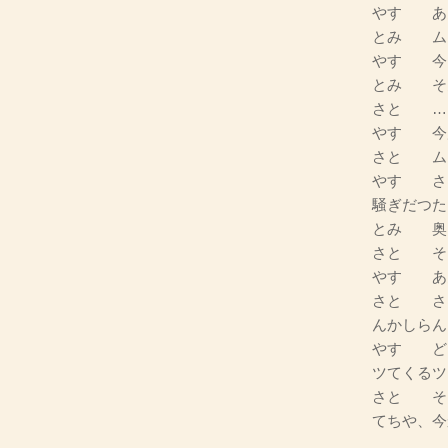
やす あ
とみ ム
やす 今
とみ そ
さと …
やす 今
さと ム
やす さ
騒ぎだつた
とみ 奥
さと そ
やす あ
さと さ
んかしらん
やす ど
ツてくるツ
さと そ
てちや、今
…