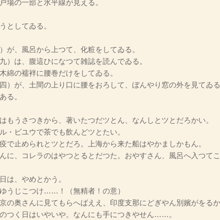
戸場の一部と水平線が見える。
うとしてゐる。
）が、風呂から上つて、化粧をしてゐる。
九）は、腹這ひになつて雑誌を読んでゐる。
木綿の襦袢に腰巻だけをしてゐる。
四）が、土間の上り口に腰をおろして、ぼんやり窓の外を見てゐ
ある。
はもうさつきから、著いたつだツとん、なんしとツとだろかい。
ル・ビユウで茶でも飲んどツとたい。
疫で止められとツとだろ。上海から来た船はやかましかもん。
んに、コレラのはやつとるとだつた。おやすさん、風呂へ入つて
日は、やめとかう。
ゆうじこつけ……！（無精者！の意）
京の奥さんに見てもらへばええ、印度支那にどぎやん別嬪がをるか
のつく日はいやいや。なんにも手につきやせん……。