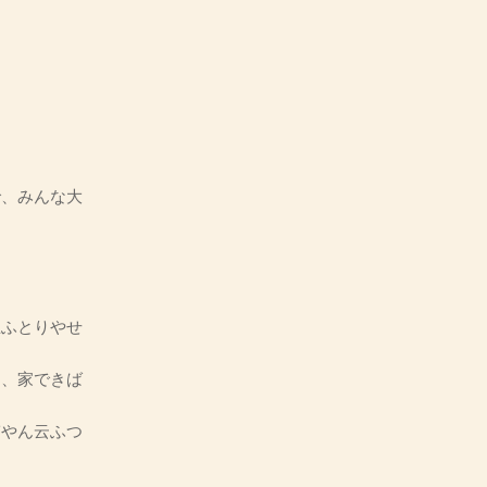
、みんな大
。
ふとりやせ
、家できば
やん云ふつ