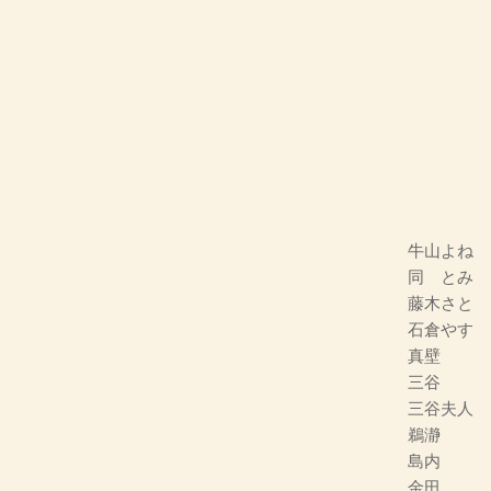
牛山よね
同 とみ
藤木さと
石倉やす
真壁 Ｓ
三谷 Ｓ
三谷夫人
鵜瀞 
島内
金田 