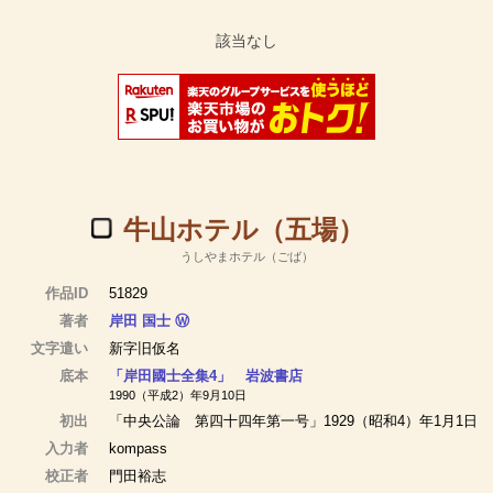
牛山ホテル（五場）
うしやまホテル（ごば）
作品ID
51829
著者
岸田 国士
Ⓦ
文字遣い
新字旧仮名
底本
「岸田國士全集4」 岩波書店
1990（平成2）年9月10日
初出
「中央公論 第四十四年第一号」1929（昭和4）年1月1日
入力者
kompass
校正者
門田裕志