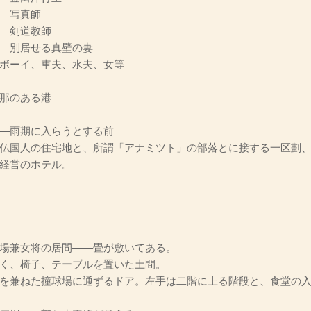
写真師
剣道教師
別居せる真壁の妻
ボーイ、車夫、水夫、女等
那のある港
―雨期に入らうとする前
仏国人の住宅地と、所謂「アナミツト」の部落とに接する一区劃
経営のホテル。
場兼女将の居間――畳が敷いてある。
く、椅子、テーブルを置いた土間。
を兼ねた撞球場に通ずるドア。左手は二階に上る階段と、食堂の