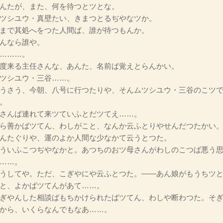
んたが、また、何を待つとツとな。
ツシユウ・真壁たい、きまつとるぢやなツか。
まで其処へをつた人間ば、誰が待つもんか。
んなら誰や。
………。
度来る主任さんな、あんた、名前ば覚えとらんかい。
ツシユウ・三谷……。
うさう、今朝、八号に行つたりや、そんムツシユウ・三谷のこツで
。
さんば連れて来ツていふとだツてえ……。
ら善かばツてん、わしがこと、なんか云ふとりやせんだつたかい
んたぐりや、運のよか人間な少なかて云うとつた。
ういふこつぢやなかと。あつちのおツ母さんがわしのこつば悪う思
……。
うしてや。ただ、こぎやにや云ふとつた。――あん娘がもうちツと
と、よかばツてんがあて……。
ぎやんした相談ばもちかけられたばツてん、わしや断わつた。そぎ
から、いくらなんでもなあ……。