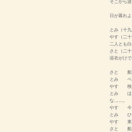
そこから波
日が暮れよ
とみ（十九
やす（二十
二人とも白
さと（二十
浴衣がけで
さと 船
とみ ベ
やす 検
とみ ほ
な……。
やす 今
とみ ひ
やす 東
さと 船