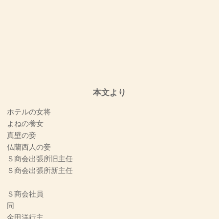
本文より
 ホテルの女将
 よねの養女
 真壁の妾
 仏蘭西人の妾
商会出張所旧主任
商会出張所新主任
Ｓ商会社員
 同
金田洋行主