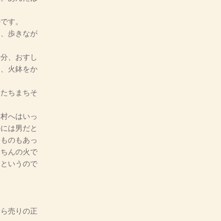
です。
と、歩きなが
分、おすし
は、火鉢をか
、たちまちそ
村へはいっ
かには男だと
うものもあっ
うちんの火で
るというので
うら売りの正