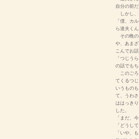
自分の前だ
しかし、
「僕、カル
ら達夫くん
その晩の
や、あまざ
こんでお話
「つじうら
の話でもち
このごろ
てくるつじ
いうものも
て、うわさ
ははっきり
した。
「まだ、今
「どうして
「いや、も