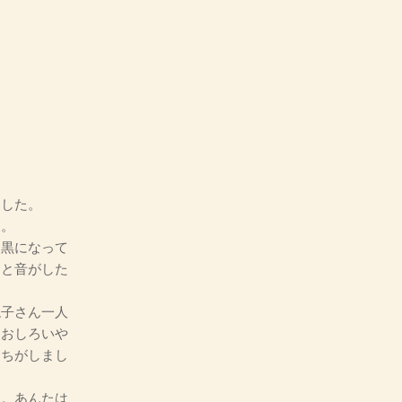
ました。
た。
黒になって
らと音がした
ね子さん一人
、おしろいや
もちがしまし
わ。あんたは