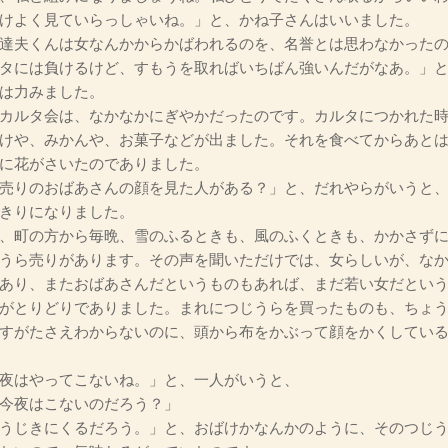
けよく見ていらっしゃいね。」と、かね子さんはいいました。
達夫くんは女なんかからかばわれるのを、名誉とは思わなかったの
タには負けるけど、すもうを取ればいちばん強いんだがなあ。」
は力みました。
カルタ会は、なかなかにぎやかだったのです。カルタにつかれた時
けや、みかんや、お菓子などが出ました。それを食べてからあと
に花がさいたのでありました。
売りのおばあさんの顔を見た人がある？」と、だれやらがいうと
きりになりました。
、町の方から毎晩、雪のふるときも、風のふくときも、かかさずに
うら売りがあります。その声を聞いただけでは、女らしいが、な
あり、またおばあさんだというものもあれば、まだ若い女だとい
がとりどりでありました。まれにつじうらを買ったものも、ちょ
すがたさえわからないのに、頭から布をかぶって顔をかくしてい
夜はやってこないね。」と、一人がいうと、
今夜はこないのだろう？」
うじきにくるだろう。」と、おばけかなんかのように、そのつじ