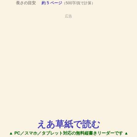
長さの目安
約 5 ページ
（500字/頁で計算）
広告
えあ草紙で読む
▲ PC／スマホ／タブレット対応の無料縦書きリーダーです ▲