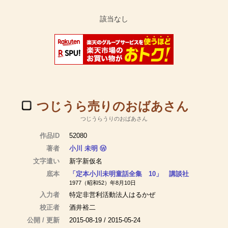
つじうら売りのおばあさん
つじうらうりのおばあさん
作品ID
52080
著者
小川 未明
Ⓦ
文字遣い
新字新仮名
底本
「定本小川未明童話全集 10」 講談社
1977（昭和52）年8月10日
入力者
特定非営利活動法人はるかぜ
校正者
酒井裕二
公開 / 更新
2015-08-19 / 2015-05-24