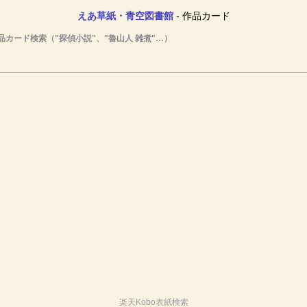
えあ草紙・青空図書館
- 作品カード
品カード検索（"探偵小説"、"魯山人 雑煮"…）
楽天Kobo表紙検索