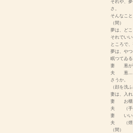
それや、夢
さ。
そんなこと
（間）
夢は、どこ
それでいい
ところで、
夢は、やつ
眠つてゐる
妻 葱が
夫 葱…
さうか。
（顔を洗ふ
妻は、入れ
妻 お櫃
夫 （手
妻 いい
夫 （煙
（間）