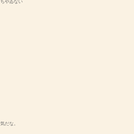
つちやゐない
。
気だな。