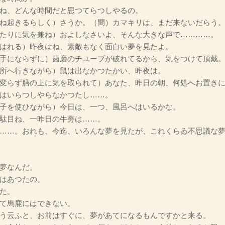
ね、どんな時間だと思つてらつしやるの。
ね起きるらしく）さうか。（間）カマキリは、まだ来ないだらう
たりに気を兼ね）およしなさいよ、そんな大きな声で…………。
はれる）昨夜はね、素敵もなく面白い夢を見たよ。
手にならずに）歯磨のチユーブが破れてるから、気をつけて頂戴
所へ行きながら）鼠は出なかつたかい、昨夜は。
変らず膳の上に気を取られて）あなた、昨日の朝、何処へお置きに
はいらつしやらなかつたし……。
子を使ひながら）今日は、一つ、風呂へはいるかな。
駄目ね、一昨日の牛蒡は……。
……。おれも、今迄、いろんな夢を見たが、これくらゐ不思議な夢
夢なんだ。
はあつたの。
た。
て馬鹿にはできない。
う云ふと、お前はすぐに、夢があてになるもんですかと来る。