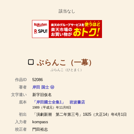
ぶらんこ（一幕）
ぶらんこ（ひとまく）
作品ID
52086
著者
岸田 国士
Ⓦ
文字遣い
新字旧仮名
底本
「岸田國士全集1」 岩波書店
1989（平成元）年11月8日
初出
「演劇新潮 第二年第三号」1925（大正14）年4月1日
入力者
kompass
校正者
門田裕志