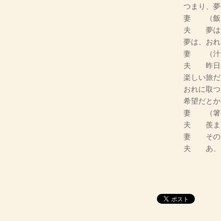
つまり、夢
妻 （飯
夫 夢は
夢は、おれ
妻 （汁
夫 昨日
楽しい旅だ
おれに取つ
希望だとか
妻 （箸
夫 羨ま
妻 その
夫 あ、