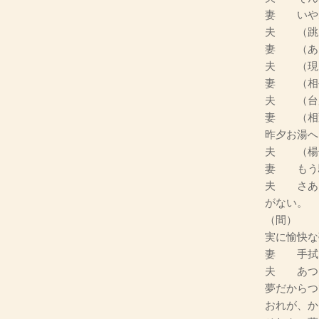
妻 いや
夫 （跳
妻 （あ
夫 （現
妻 （相
夫 （台
妻 （相
昨夕お湯へ
夫 （楊
妻 もう
夫 さあ
がない。
（間）
実に愉快な
妻 手拭
夫 あつ
夢だからつ
おれが、か