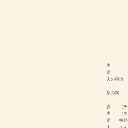
夫
妻
夫の同僚
茶の間 
妻 （チ
夫 （奥
妻 毎朝
夫 そん