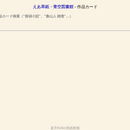
えあ草紙・青空図書館
- 作品カード
品カード検索（"探偵小説"、"魯山人 雑煮"…）
楽天Kobo表紙検索