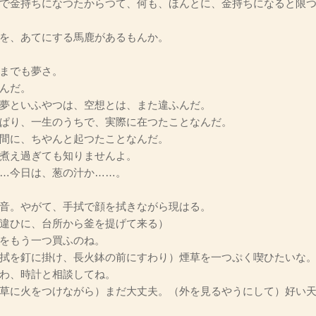
で金持ちになつたからつて、何も、ほんとに、金持ちになると限
を、あてにする馬鹿があるもんか。
までも夢さ。
んだ。
夢といふやつは、空想とは、また違ふんだ。
ぱり、一生のうちで、実際に在つたことなんだ。
間に、ちやんと起つたことなんだ。
煮え過ぎても知りませんよ。
…今日は、葱の汁か……。
音。やがて、手拭で顔を拭きながら現はる。
違ひに、台所から釜を提げて来る）
をもう一つ買ふのね。
拭を釘に掛け、長火鉢の前にすわり）煙草を一つぷく喫ひたいな
わ、時計と相談してね。
草に火をつけながら）まだ大丈夫。（外を見るやうにして）好い天