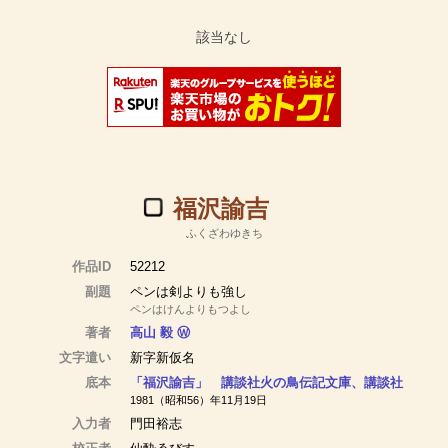
福沢諭吉
ふくざわゆきち
作品ID
52212
副題
ペンは剣よりも強し
ペンはけんよりもつよし
著者
高山 毅
Ⓦ
文字遣い
新字新仮名
底本
「福沢諭吉」 講談社火の鳥伝記文庫、講談社
1981（昭和56）年11月19日
入力者
門田裕志