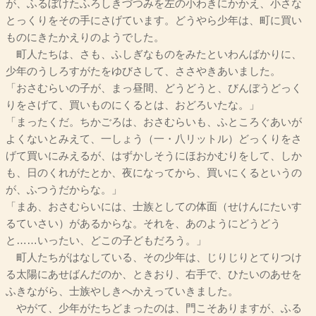
が、ふるぼけたふろしきづつみを左の小わきにかかえ、小さな
とっくりをその手にさげています。どうやら少年は、町に買い
ものにきたかえりのようでした。
町人たちは、さも、ふしぎなものをみたといわんばかりに、
少年のうしろすがたをゆびさして、ささやきあいました。
「おさむらいの子が、まっ昼間、どうどうと、びんぼうどっく
りをさげて、買いものにくるとは、おどろいたな。」
「まったくだ。ちかごろは、おさむらいも、ふところぐあいが
よくないとみえて、一しょう（一・八リットル）どっくりをさ
げて買いにみえるが、はずかしそうにほおかむりをして、しか
も、日のくれがたとか、夜になってから、買いにくるというの
が、ふつうだからな。」
「まあ、おさむらいには、士族としての体面（せけんにたいす
るていさい）があるからな。それを、あのようにどうどう
と……いったい、どこの子どもだろう。」
町人たちがはなしている、その少年は、じりじりとてりつけ
る太陽にあせばんだのか、ときおり、右手で、ひたいのあせを
ふきながら、士族やしきへかえっていきました。
やがて、少年がたちどまったのは、門こそありますが、ふる