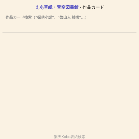
えあ草紙・青空図書館
- 作品カード
作品カード検索（"探偵小説"、"魯山人 雑煮"…）
楽天Kobo表紙検索