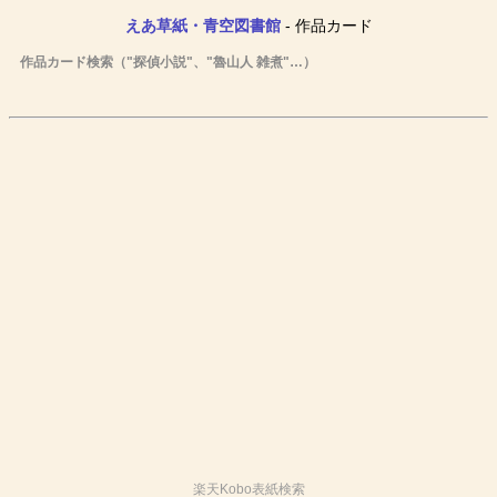
えあ草紙・青空図書館
- 作品カード
作品カード検索（"探偵小説"、"魯山人 雑煮"…）
楽天Kobo表紙検索