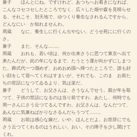
兼子 ほんとにね。ですけれど、あつちへお着きになれば、
こんなコセコセしたところでなく、広々した畑や森を見晴らせ
る、それこそ、別天地で、ゆつくり養生なされるんですから、
どんなにいゝか知れませんわ。
周蔵 なに、養生しに行くんぢやない。どうせ死にに行くの
さ。
兼子 また、そんな……。
周蔵 おれも、若い頃は、何か出来さうに思つて東京へ出て
来たんだが、此の年になるまで、たうとう運が向かずにしまつ
た。葬式代一つ溜めず、おめおめ国へ帰つたところで、誰も好
い顔をして迎へてくれはすまいが、それでも、このまゝお前た
ちの世話になつてゐるより、気は楽だ。
兼子 どうして、お父さんは、さうなんでせう。親が年を取
つて、子供の世話になるのは当り前ですわ、あたし、何時でも
周一さんにさう云つてるんですわ、お父さんは、なんだつて、
あんなに気兼ねばかりなさるんだらうつて……。
周蔵 お前は感心な嫁だ。いや、ほんとだよ。お世辞にでも
さう云つてくれるのはうれしい。おい、その障子を少し開けて
くれ。