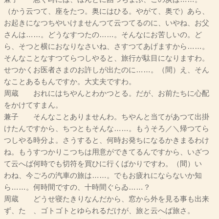
（かう云つて、座をたつ。奥にはひる。やがて、奥で）あら、
お起きになつちやいけませんつて云つてるのに、いやね、お父
さんは……。どうなすつたの……。そんなにお苦しいの。ど
ら、そつと横におなりなさいね、さすつてあげますから……。
そんなことなすつてらつしやると、旅行が駄目になりますわ。
せつかくお医者さまのお許しが出たのに……。（間）え、そん
なことあるもんですか。大丈夫ですわ。
周蔵 おれにはちやんとわかつとる。だが、お前たちに心配
をかけてすまん。
兼子 そんなことありませんわ。ちやんと当てがあつて出掛
けたんですから、ちつともそんな……。もうそろ／＼帰つてら
つしやる時分よ。さうすると、何時お発ちになるかきまるわけ
ね。もうすつかりこつちは用意ができてるんですから、いざつ
て云へば何時でも切符を買ひに行くばかりですわ。（間）いゝ
わね、今ごろの汽車の旅は……。でもお疲れにならないか知
ら……。何時間ですの、十時間ぐらゐ……？
周蔵 どうせ寝たきりなんだから、窓から外を見る事も出来
ず、たゞ、ゴトゴトとゆられるだけが、旅と云へば旅さ。