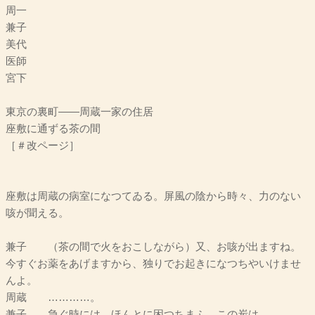
周一
兼子
美代
医師
宮下
東京の裏町――周蔵一家の住居
座敷に通ずる茶の間
［＃改ページ］
座敷は周蔵の病室になつてゐる。屏風の陰から時々、力のない
咳が聞える。
兼子 （茶の間で火をおこしながら）又、お咳が出ますね。
今すぐお薬をあげますから、独りでお起きになつちやいけませ
んよ。
周蔵 …………。
兼子 急ぐ時には、ほんとに困つちまふ、この炭は……。