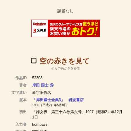
空の赤きを見て
そらのあかきをみて
作品ID
52308
著者
岸田 国士
Ⓦ
文字遣い
新字旧仮名
底本
「岸田國士全集3」 岩波書店
1990（平成2）年5月8日
初出
「婦女界 第三十六巻第六号」1927（昭和2）年12月
1日
入力者
kompass