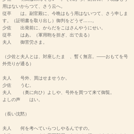
用はないからつて、さう云へ。
従卒 は。副官殿に、今晩はもう用はないつて、さう申しま
す。（証明書を取り出し）御判をどうぞ……。
少佐 出発前に、からだをこはさんやうにせい。
従卒 はあ。（軍用鞄を担ぎ、出で去る）
夫人 御苦労さま。
（少佐と夫人とは、対座したまゝ、暫く無言。――おもてを号
外売りが通る）
夫人 号外、買はせませうか。
少佐 うむ。
夫人 （奥に向ひ）よしや、号外を買つて来て御覧。
よしの声 はい。
（長い沈黙）
夫人 何を考へていらつしやるんですの。