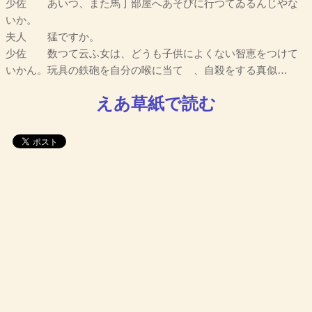
少佐 あいつ、また馬丁部屋へあそびに行つてゐるんじやな
いか。
夫人 猛ですか。
少佐 数つて云ふ女は、どうも子供によくない智恵をつけて
いかん。玩具の鉄砲を自分の喉に当てゝ、自殺をする真似…
えあ草紙で読む