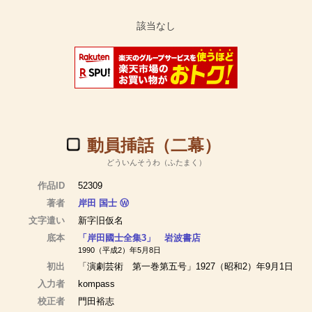
動員挿話（二幕）
どういんそうわ（ふたまく）
作品ID
52309
著者
岸田 国士
Ⓦ
文字遣い
新字旧仮名
底本
「岸田國士全集3」 岩波書店
1990（平成2）年5月8日
初出
「演劇芸術 第一巻第五号」1927（昭和2）年9月1日
入力者
kompass
校正者
門田裕志