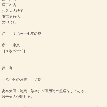
馬丁友吉
少佐夫人鈴子
友吉妻数代
女中よし
時 明治三十七年の夏
所 東京
［＃改ページ］
第一幕
宇治少佐の居間――夕刻
従卒太田（騎兵一等卒）が軍用鞄の整理をしてゐる。
鈴子夫人が現れる。