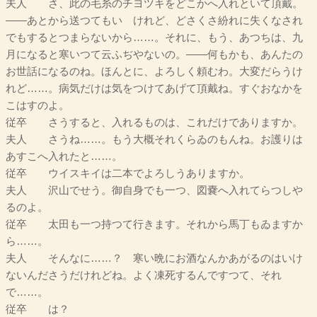
夫人 さ、此の毛糸のチヨツキをどこかへ入れといて頂戴。
――あとから送つてもいゝけれど、どさくさ紛れに失くなされ
でもするとつまらないから……。それに、もう、あつちは、九
月になると寒いつて云ふぢやないの。――何もかも、あんたの
お世話になるのね。ほんとに、よろしく頼むわ。大変だらうけ
れど……。病気だけは気をつけてあげて頂戴ね。すぐおなかを
こはすのよ。
従卒 さうすると、入れるものは、これだけでありますか。
夫人 さうね……。もう大概それくらゐのもんね。お護りは
あすこへ入れたと……。
従卒 ウイスキイは二本でよろしうありますか。
夫人 沢山でせう。御自身でも一つ、図嚢へ入れてらつしや
るのよ。
従卒 太田も一つ持つて行きます。それから馬丁もゐますか
ら……。
夫人 そんなに……？ 寒い晩にお酒なんかあがるのはいけ
ないんださうだけれどね。よく凍死するんですつて、それ
で……。
従卒 は？