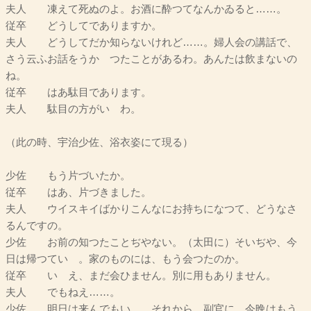
夫人 凍えて死ぬのよ。お酒に酔つてなんかゐると……。
従卒 どうしてでありますか。
夫人 どうしてだか知らないけれど……。婦人会の講話で、
さう云ふお話をうかゞつたことがあるわ。あんたは飲まないの
ね。
従卒 はあ駄目であります。
夫人 駄目の方がいゝわ。
（此の時、宇治少佐、浴衣姿にて現る）
少佐 もう片づいたか。
従卒 はあ、片づきました。
夫人 ウイスキイばかりこんなにお持ちになつて、どうなさ
るんですの。
少佐 お前の知つたことぢやない。（太田に）そいぢや、今
日は帰つていゝ。家のものには、もう会つたのか。
従卒 いゝえ、まだ会ひません。別に用もありません。
夫人 でもねえ……。
少佐 明日は来んでもいゝ。それから、副官に、今晩はもう