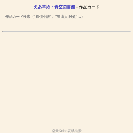
えあ草紙・青空図書館
- 作品カード
作品カード検索（"探偵小説"、"魯山人 雑煮"…）
楽天Kobo表紙検索