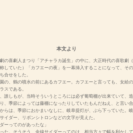
本文より
劇の喜劇人まつり「アチャラカ誕生」の中に、大正時代の喜歌劇（
称していた）「カフエーの夜」を一幕挿入することになって、そ
ち合せをした。
園の、鶴の噴水の前にあるカフエー。カフエーと言っても、女給の
ラスである。
、誰しもが、当時そういうところには必ず葡萄棚が出来ていて、造
り、季節によっては藤棚になったりしていたもんだねえ、と言い
からは、季節におかまいなしに、岐阜提灯が、ぶら下っていた。
サイダー、リボンシトロンなどの文字が見えた。
ダーってのがあったな」
った。そうそう、金線サイダーってのは、相当方々で幅を利かして