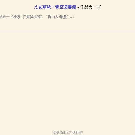
えあ草紙・青空図書館
- 作品カード
品カード検索（"探偵小説"、"魯山人 雑煮"…）
楽天Kobo表紙検索