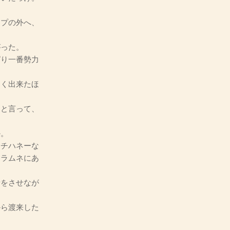
プの外へ、
った。
り一番勢力
く出来たほ
と言って、
か。
チハネーな
、ラムネにあ
をさせなが
ら渡来した