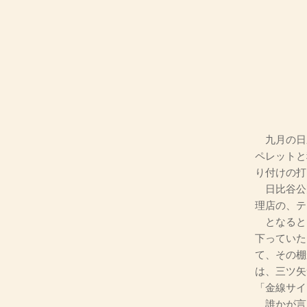
九月の日
ペレットと
り付けの打
日比谷公
理店の、テ
となると
下っていた
て、その棚
は、三ツ矢
「金線サイ
誰かが言