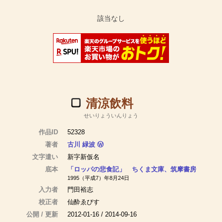
清涼飲料
せいりょういんりょう
作品ID
52328
著者
古川 緑波
Ⓦ
文字遣い
新字新仮名
底本
「ロッパの悲食記」 ちくま文庫、筑摩書房
1995（平成7）年8月24日
入力者
門田裕志
校正者
仙酔ゑびす
公開 / 更新
2012-01-16 / 2014-09-16