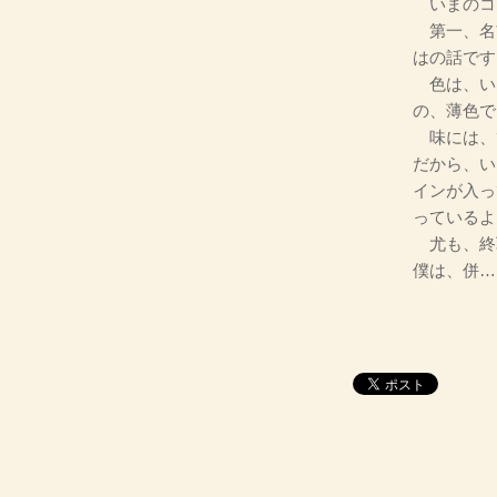
いまのコ
第一、名
はの話です
色は、い
の、薄色で
味には、
だから、い
インが入っ
っているよ
尤も、終
僕は、併…