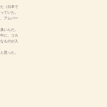
た（日本で
違っていた。
、アムバー
臭いんだ。
の中に、コカ
んなものが入
と思った。