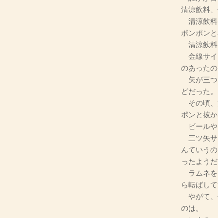
清涼飲料、
清涼飲料
ポンポンと
清涼飲料
金線サイ
のあったの
矢が三つ
どだった。
その頃、
ポンと抜か
ビールや
三ツ矢サ
んていうの
ったようだ
ラムネを
ら転ばして
やがて、
のは。