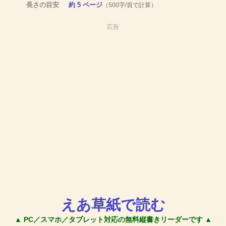
長さの目安
約 5 ページ
（500字/頁で計算）
広告
えあ草紙で読む
▲ PC／スマホ／タブレット対応の無料縦書きリーダーです ▲