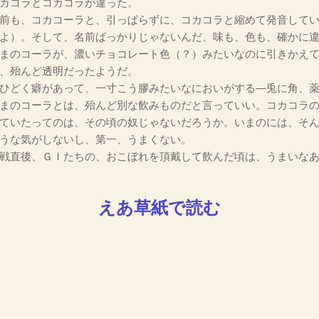
カコラとコカコラが違った。
前も、コカコーラと、引っぱらずに、コカコラと縮めて発音してい
よ）。そして、名前ばっかりじゃないんだ、味も、色も、確かに
まのコーラが、濃いチョコレート色（？）みたいなのに引きかえて
、殆んど透明だったようだ。
ひどく癖があって、一寸こう膠みたいなにおいがする―兎に角、薬
まのコーラとは、殆んど別な飲みものだと言っていい。コカコラ
ていたってのは、その頃の奴じゃないだろうか。いまのには、そ
うな気がしないし、第一、うまくない。
戦直後、ＧＩたちの、おこぼれを頂戴して飲んだ頃は、うまいなあ
えあ草紙で読む