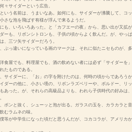
何々サイダーという広告。
という名前は、うまいなあ。如何にも、サイダーが沸騰して、コッ
小さな泡を飛ばす有様が浮んで来るようだ。
にも、いろいろあった。と「カフエーの夜」から、思い出が又拡が
ダーも、リボンシトロンも、子供の頃からよく飲んだ。が、やっぱ
は、三ツ矢サイダーだろう。
、ぶっ違いになっている画のマークは、それに似たニセものが、多
洋食屋でも、料理屋でも、酒の飲めない者には必ず「サイダーを」
れたものである。
、サイダーに、「お」の字を附けたのは、何時の頃からであろう
イダーの他に、小さい壜の、リボンラズベリーや、ボルドー、リッ
もあった。が、それらの高級品よりも、われら子供時代の好みは
。
、ポンと抜く、シューッと泡が出る。ガラスの玉を、カラカラと音
飲むラムネの味。
僕等が中学生になった頃だと思うんだが、コカコラが、アメリカか