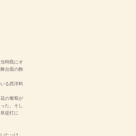
当時既にオ
の舞台面の飾
いる西洋料
花の葡萄が
合った。そし
岐阜提灯に
いたっけ。