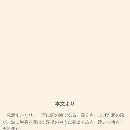
本文より
見渡すかぎり、一面に頭の海である。高くさし上げた腕の森
が、波に半身を露はす浮標のやうに突出てゐる。跪いて祈る一
大民衆だ。