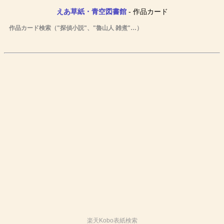
えあ草紙・青空図書館
- 作品カード
作品カード検索（"探偵小説"、"魯山人 雑煮"…）
楽天Kobo表紙検索