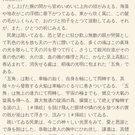
さし上げた腕の間から皆めいめいに上向の頭がみえる。海藻
や地衣がこの浮標に垂下がつてゐる。東から吹く風に、この髮
の毛がふくらんで、おのづと拍子をとつて波動してゐる。それ
が、また、ひとつの祈にみえる。
民衆は跪いてゐる。恐と望とに狂ひ歡ぶ無數の眼が髣髴とし
て乳色の光を放ち天の一方に靉いてゐる。多くの魂はこの眞珠
の光を散らして天の川を登つて行く。さうして銀河白道がその
夜の色の桁、火の涙、血の黴の條理と共に、かなた至上高點に
卷込まれて、消失せる處は、稻魂の光明に包まれた「五角」で
ある。
「五角」は動く、車輪の如く、自身を軸にして囘轉する。其
稜々から發散する火焔は車輪のぐるりに卷きついてゐる。「五
角」は無上の速力にて囘轉し、宇宙の極までも、燃立つ大氣の
旋風を傳へる。廣大無邊の旋渦の爲、朦朧として絶えず輪轉す
る波の上、［＃挿絵］を脱け飛んだ眼球や燐の光を放つ木の實
の殼が浚はれて浮きつ、沈みつ［＃挿絵］いてゐる。
跪いてゐる民衆は、今この神々しい光景をみて、愛と恩謝と
で身を顫はした。恭敬は衆人の胸中にひれ伏し、謙遜は、其體