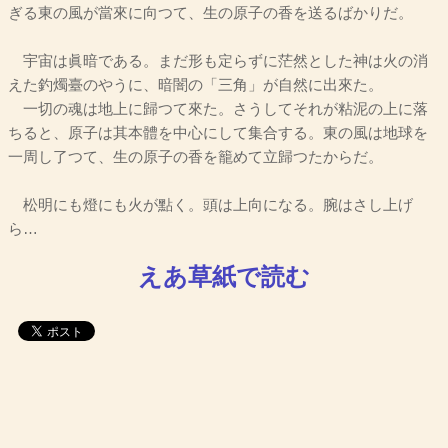
ぎる東の風が當來に向つて、生の原子の香を送るばかりだ。
宇宙は眞暗である。まだ形も定らずに茫然とした神は火の消
えた釣燭臺のやうに、暗闇の「三角」が自然に出來た。
一切の魂は地上に歸つて來た。さうしてそれが粘泥の上に落
ちると、原子は其本體を中心にして集合する。東の風は地球を
一周し了つて、生の原子の香を籠めて立歸つたからだ。
松明にも燈にも火が點く。頭は上向になる。腕はさし上げ
ら…
えあ草紙で読む