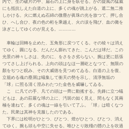
内で、生の破片の中、扁石の上に身を臥せる。かの旋風の猛威
にも抵抗しえた白道の上に、多くの魂が跳上がる、遮二無二推
しかける。火に燃えぬ石綿の微塵が眞珠の光を放つて、押し合
ひ、へし合ひ、夜の色の桁を乘越え、火の涙を飛び、血の黴を
泳ぎこしてゆくのが見える。…………
車輪は回轉を止めた、五角形に戻つてくる。その稜々は消え
てゆく、圓になる、だんだん膨れてきた、こんだは球だ。この
光景の神々しさは、先のに、をさをさ劣らない。腕は更に筋張
つてさし上げられる。上向の頭はなほ一層屹となつて、無限の
顏をぢつと睨み、その大威徳を見つめてゐる。白道の上を復、
立籠める魂の塵屑は蟻集して衝天の勢を示し、清淨無垢の
「球」に照る清く澄みわたつた金色を威嚇してゐる。
こゝに凡ての手、凡ての頭は一齊に動搖する。先鋒に立つ蟻
どもは、あの莊嚴な球の上に、汚斑の如く見え、間もなく其兩
極を連ねて、多くの魂は一線を引いて了ふ。「球」は暗くなつ
た。民衆は其神を克服したのである。
下界には松明がひとつ、びとつ、燈がひとつ、びとつ、消え
てゆく。腕も頭も中空に失せる。唯ひとり敗殘の體の上を吹過