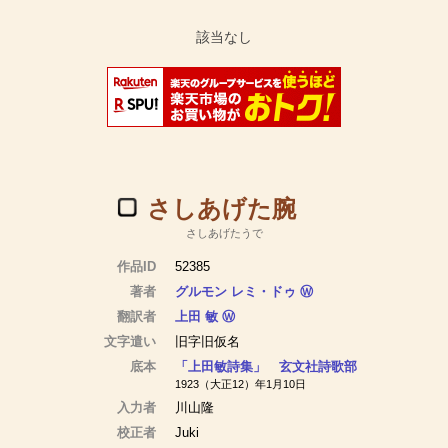
さしあげた腕
さしあげたうで
作品ID
52385
著者
グルモン レミ・ドゥ
Ⓦ
翻訳者
上田 敏
Ⓦ
文字遣い
旧字旧仮名
底本
「上田敏詩集」 玄文社詩歌部
1923（大正12）年1月10日
入力者
川山隆
校正者
Juki