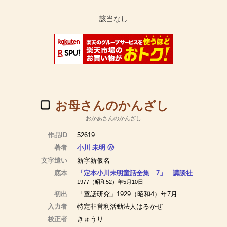
お母さんのかんざし
おかあさんのかんざし
作品ID
52619
著者
小川 未明
Ⓦ
文字遣い
新字新仮名
底本
「定本小川未明童話全集 7」 講談社
1977（昭和52）年5月10日
初出
「童話研究」1929（昭和4）年7月
入力者
特定非営利活動法人はるかぜ
校正者
きゅうり