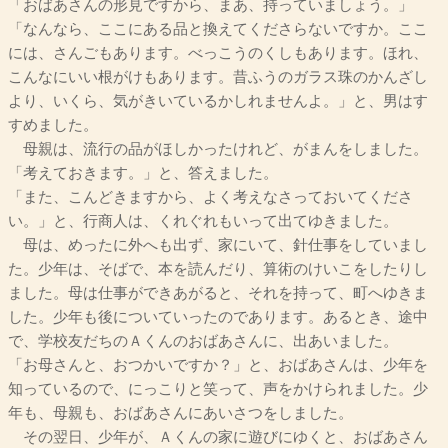
「おばあさんの形見ですから、まあ、持っていましょう。」
「なんなら、ここにある品と換えてくださらないですか。ここ
には、さんごもあります。べっこうのくしもあります。ほれ、
こんなにいい根がけもあります。昔ふうのガラス珠のかんざし
より、いくら、気がきいているかしれませんよ。」と、男はす
すめました。
母親は、流行の品がほしかったけれど、がまんをしました。
「考えておきます。」と、答えました。
「また、こんどきますから、よく考えなさっておいてくださ
い。」と、行商人は、くれぐれもいって出てゆきました。
母は、めったに外へも出ず、家にいて、針仕事をしていまし
た。少年は、そばで、本を読んだり、算術のけいこをしたりし
ました。母は仕事ができあがると、それを持って、町へゆきま
した。少年も後についていったのであります。あるとき、途中
で、学校友だちのＡくんのおばあさんに、出あいました。
「お母さんと、おつかいですか？」と、おばあさんは、少年を
知っているので、にっこりと笑って、声をかけられました。少
年も、母親も、おばあさんにあいさつをしました。
その翌日、少年が、Ａくんの家に遊びにゆくと、おばあさん