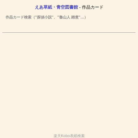
えあ草紙・青空図書館
- 作品カード
作品カード検索（"探偵小説"、"魯山人 雑煮"…）
楽天Kobo表紙検索