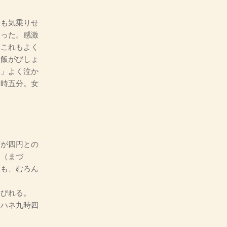
も気乗りせ
定った。感激
、これもよく
。飯がびしょ
隊」よく泣か
十時五分。女
が四円との
ラ（まづ
夜も、むろん
たびれる。
。ハネ九時四