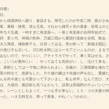
月曜）
日。
から靖国神社へ廻り、参詣する。帰宅したのが午前二時、眼がさめ
着、屠蘇・雑煮。清も元気。それから雑司ヶ谷の墓参、祖母上の
年九十五歳。一時すぎに有楽座へ。一座と有楽座の合同年始式で
拝、君ヶ代、神酒の乾杯、万歳三唱から愛国行進曲を合唱、散会
大入満員、補助椅子も、出切ってゐる。序が終って「新婚太閤記
の使ひ方も古いし、川口松太郎にはユーモアといふものが、まる
ゐないので、やりにくい、アチャラカでやって、漸く笑はせる。
」こいつが案外にいゝ、やってゐても気持がいゝし、泣けて来る
、座附としては一寸他に求められまい。京極が、三浦環嬢を連れ
景の時出て、挨拶をした、六十歳の嬢は十何歳の声を出し、愛嬌
んを尚今後とも可愛がって下さいまし、私も何卒」なんて言ひ、
は、大成功、腹話術も先づよからう。誤算は団福郎のチムパンジ
か、シーンとしちまって、一つも手が来ない。ミス・コロ夫妻の
った。ハネ九時五分。帰って夜食。やれ／＼つかれた。