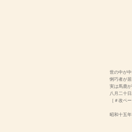
世の中が中
悧巧者が居
実は馬鹿が
八月二十日
［＃改ペー
昭和十五年