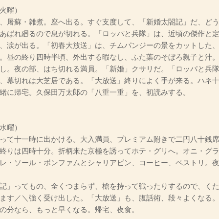
火曜）
、屠蘇・雑煮。座へ出る。すぐ支度して、「新婚太閤記」だ、どう
あばれ廻るので息が切れる。「ロッパと兵隊」は、近頃の傑作と
、涙が出る。「初春大放送」は、チムパンジーの景をカットした
。昼の終り四時半頃、外出する暇なし、ふた葉のそぼろ親子と汁
し。夜の部、はち切れる満員。「新婚」クサリだ。「ロッパと兵
、幕切れは大芝居である。「大放送」終りによく手が来る。ハネ
緒に帰宅。久保田万太郎の「八重一重」を、初読みする。
水曜）
って十一時に出かける。大入満員、プレミアム附きで二円八十銭席
終りは四時十分。折柄来た京極を誘ってホテ・グリへ。オニ・グ
レ・ソール・ボンファムとシャリアピン、コーヒー、ペストリ。
記」ってもの、全くつまらず、槍を持って戦ったりするので、く
ます／＼強く受け出した。「大放送」も、腹話術、段々よくなる
の分なら、もっと早くなる。帰宅、夜食。