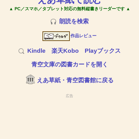
▲ PC／スマホ／タブレット対応の無料縦書きリーダーです ▲
朗読を検索
作品レビュー
Kindle
楽天Kobo
Playブックス
青空文庫の図書カードを開く
えあ草紙・青空図書館に戻る
広告