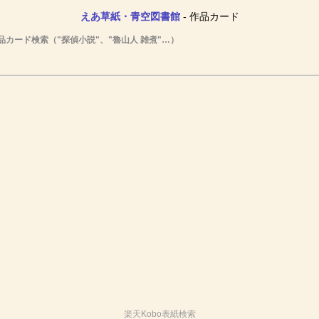
えあ草紙・青空図書館
- 作品カード
品カード検索（"探偵小説"、"魯山人 雑煮"…）
楽天Kobo表紙検索