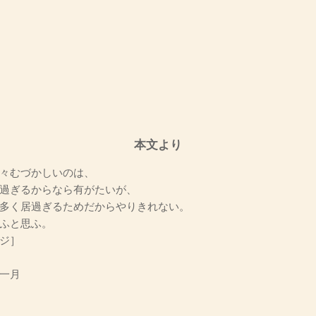
本文より
々むづかしいのは、
過ぎるからなら有がたいが、
多く居過ぎるためだからやりきれない。
ふと思ふ。
ジ］
一月