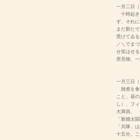
一月二日（
十時起き
ず、それに
まだ新たで
受けてゐる
／＼でまづ
せ笑はせる
房見物、一
一月三日（
雑煮を食
こと。昼の
し）、フィ
大満員。
「新婚太閤
「兵隊」は
十五分。こ