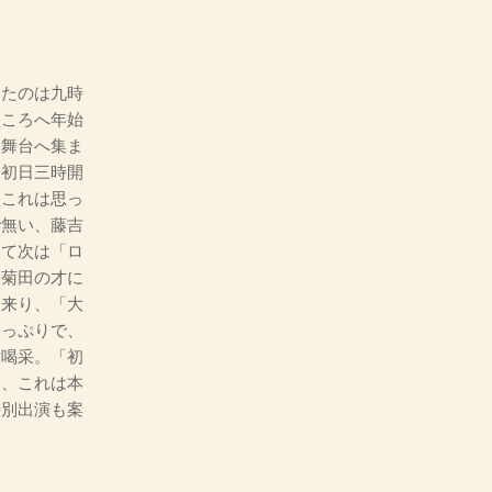
たのは九時
ところへ年始
、舞台へ集ま
。初日三時開
」これは思っ
で無い、藤吉
さて次は「ロ
。菊田の才に
て来り、「大
たっぷりで、
大喝采。「初
ー、これは本
特別出演も案