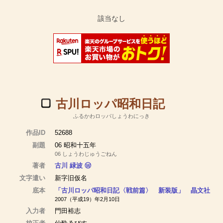
古川ロッパ昭和日記
ふるかわロッパしょうわにっき
作品ID
52688
副題
06 昭和十五年
06 しょうわじゅうごねん
著者
古川 緑波
Ⓦ
文字遣い
新字旧仮名
底本
「古川ロッパ昭和日記〈戦前篇〉 新装版」 晶文社
2007（平成19）年2月10日
入力者
門田裕志