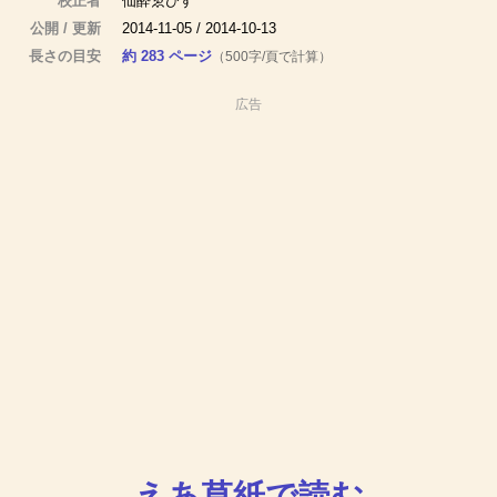
校正者
仙酔ゑびす
公開 / 更新
2014-11-05 / 2014-10-13
長さの目安
約 283 ページ
（500字/頁で計算）
広告
えあ草紙で読む