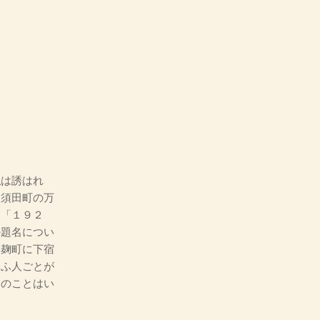
は誘はれ
、須田町の万
は「１９２
の題名につい
、麹町に下宿
会ふ人ごとが
ろのことはい