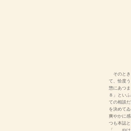
そのとき
て、恰度う
惣にあつま
８」といふ
ての相談だ
を決めてゐ
爽やかに感
つも本誌と
「……やは