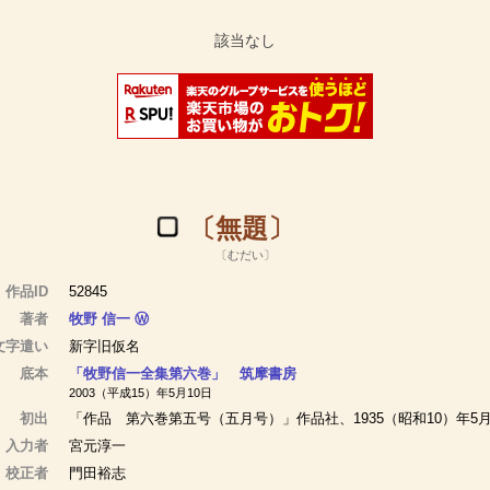
〔無題〕
〔むだい〕
作品ID
52845
著者
牧野 信一
Ⓦ
文字遣い
新字旧仮名
底本
「牧野信一全集第六巻」 筑摩書房
2003（平成15）年5月10日
初出
「作品 第六巻第五号（五月号）」作品社、1935（昭和10）年5月
入力者
宮元淳一
校正者
門田裕志