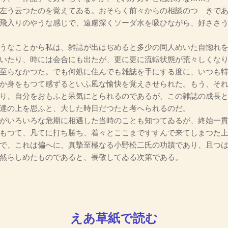
左う云つたのを覚えてゐる。おそらく前々からの相談のつゞきであ
飛入りのやうな感じで、遠慮深くソーダ水を吸ひながら、好ささ
うなことから私は、雑誌が出はぢめると多少の同人めいた自惚れを
いたり、時には会合にも出たが、更に更に流転状態が荒々しくな
至らなかつた。でも何処に住んでも雑誌を手にする度に、いつも
か身をもつて感ずるといふ風な愉快を覚えさせられた。もう、そ
り、自分をおもふと呆気にとられるのであるが、この雑誌の成長
達の上を思ふと、大した時日だつたと考へられるのだ。
がいろいろな危期に相遇した当時のことも知つてゐるが、終始一貫
もつて、凡てに打ち勝ち、着々とここまですすんで来てしまつた
で、これは偏へに、真摯至極なる小野松二氏の功蹟であり、且つ
然らしめたものであると、畏敬してゐる次第である。
えあ草紙で読む