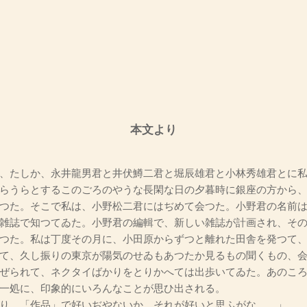
本文より
、たしか、永井龍男君と井伏鱒二君と堀辰雄君と小林秀雄君とに私
らうらとするこのごろのやうな長閑な日の夕暮時に銀座の方から
つた。そこで私は、小野松二君にはぢめて会つた。小野君の名前
雑誌で知つてゐた。小野君の編輯で、新しい雑誌が計画され、そ
つた。私は丁度その月に、小田原からずつと離れた田舎を発つて
て、久し振りの東京が陽気のせゐもあつたか見るもの聞くもの、
ぜられて、ネクタイばかりをとりかへては出歩いてゐた。あのこ
一処に、印象的にいろんなことが思ひ出される。
り、「作品」で好いぢやないか、それが好いと思ふがな……」