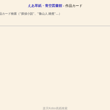
えあ草紙・青空図書館
- 作品カード
品カード検索（"探偵小説"、"魯山人 雑煮"…）
楽天Kobo表紙検索