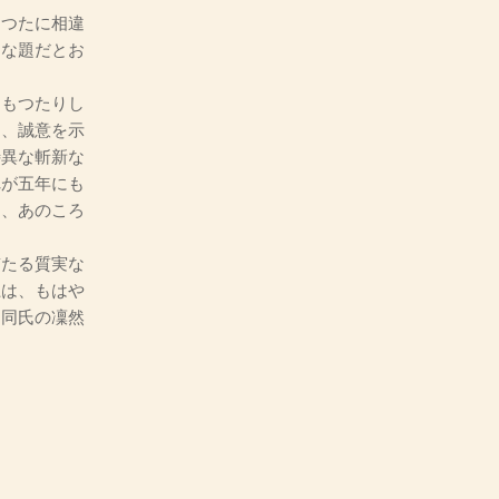
つたに相違
うな題だとお
もつたりし
り、誠意を示
特異な斬新な
れが五年にも
と、あのころ
たる質実な
上は、もはや
は同氏の凜然