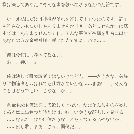
様は決してあなたにそんな事を教へなさらなかつた筈です。
いゝえ私にだけは神様がそれを許して下すつたのです。許す
も許さないもないじやありませんか［＃「ありませんか」は底
本では「ありまませんか」］。そんな事位で神様を引合に出す
あなたの方が余程神様に叛いた人ですよ。ハツ……」
「俺は今何にも考へてゐない。
おゝ、神よ。」
「俺は決して唯物論者ではないけれども、――さうさな、矢張
り唯物論者と云はれても仕方がないかな……まあいゝ、そんな
ことはどうでもいゝじやないか。」
「黄金も恋も俺は決して欲しくはない。ただそんなものを欲し
てゐる奴に出遇つた時だけは、欲しいやうな顔もして見せる。
……なんだ、ばかに偉さうなことを云つてるじやないか。
……然し君、まあ止さう。面倒だ。」