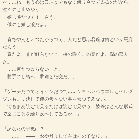
か……ね、もう心は云ふまでもなく解り合つてゐるのだから、
泣くのは止めやう！
嬉し涙だつて！ さう。
僕のも嬉し涙だよ。
春ちやんと云つたからつて、人だと思ふ君達は何といふ馬鹿
だらう。
春だよ、まだ解らない？ 桜の咲くこの春だよ。僕の恋人
さ。
……何だつまらない と、
勝手にし給へ 君達と絶交だ。」
「ゲーテだつてオイケンだつて……シヨペンハウエルもベルグ
ソンも……決して俺の考へない事を云つてゐない。
でもまあ読むで見るだけは読むで見やう、彼等はどんな形式
で仝じことを繰り反へしてゐるか。」
「あなたの宗教は？
……「――」おや然うして吾は神の子なり。」