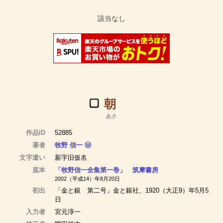
朝
あさ
作品ID
52885
著者
牧野 信一
Ⓦ
文字遣い
新字旧仮名
底本
「牧野信一全集第一巻」 筑摩書房
2002（平成14）年8月20日
初出
「金と銀 第二号」金と銀社、1920（大正9）年5月5
日
入力者
宮元淳一