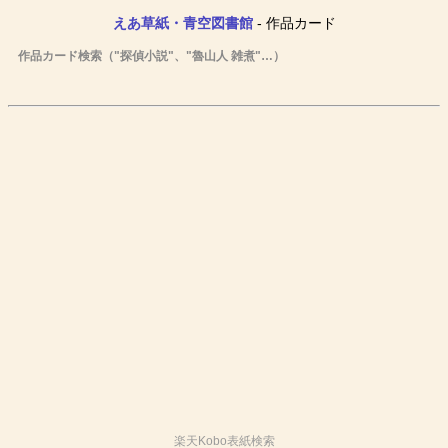
えあ草紙・青空図書館
- 作品カード
作品カード検索（"探偵小説"、"魯山人 雑煮"…）
楽天Kobo表紙検索