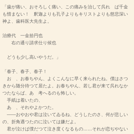
「歯が痛い、おそろしく痛い、この痛みを治して呉れゝば千金
も惜まない！ 釈迦よりも孔子よりもキリストよりも慈悲深い
神よ、歯科医大先生よ。
治療代 一金拾円也
右の通り請求仕り候也
どうも少し高いやうだ。」
「春子、春子、春子！
おゝ、お春ちやん、よくこんなに早く来られたね。僕はさつ
きから随分待つて居たよ。お春ちやん、若し君が来て呉れなか
つたならば、あゝ考へるのも怖しい。
手紙は着いたの、
あゝ、それやよかつた。
――おやおや君は泣いてゐるね、どうしたのさ、何が悲しい
の、折角遇つたのに泣いては嫌だよ。
君が泣けば僕だつて泣き度くなるもの……それが恋ぢやない