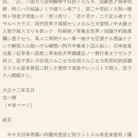
四。「註」ハ固ヨリ説明解釋ヲ目的トセルモ、語辭悉ク簡單明
瞭、時ニハ只結論ノミヲ綴リシ者アリ。第二十世紀ノ人類ハ聰
明ト情意ヲ増進シテ「然リ然リ」「否ナ否ナ」ニテ足ル者ナラ
ザルベカラズ。現代世界ヲ展開セシメタル三大發明ノ中火藥ガ
人類ヲ殺スヨリモ甚シク、印刷術ノ害毒全世界ノ頭腦ヲ朽蝕腐
爛シ盡クセリ。爲メニ簡明ナル一事一物ヲモ迂漫ナル愚論ナク
シテ解悟スル能ハザル穉態ハ阿片中毒者ト語ル如シ。日本改造
法案ノ起草者ハ當然ニ革命的大帝國建設ノ一實行者タラザルヲ
得ズ。從テ其レガ左傾スルニセヨ右傾スルニセヨ前世紀的頭腦
ヨリスル是非善惡ニ對シテ應答ヲ免除サレンコトヲ期ス。恐ラ
クハ閑暇ナシ。
大正十二年五月
北一輝
［＃改ページ］
緒言
今ヤ大日本帝國ハ内憂外患並ビ到ラントスル有史未曾有ノ國