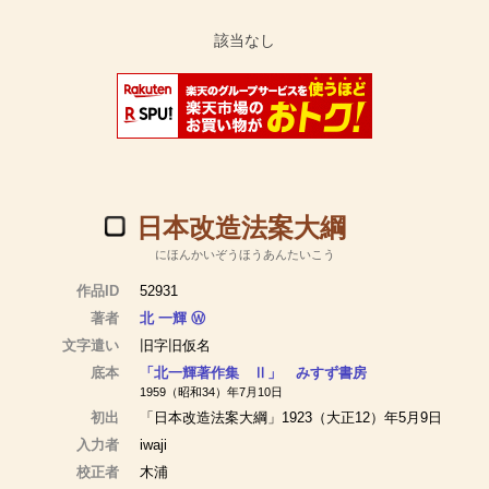
日本改造法案大綱
にほんかいぞうほうあんたいこう
作品ID
52931
著者
北 一輝
Ⓦ
文字遣い
旧字旧仮名
底本
「北一輝著作集 Ⅱ」 みすず書房
1959（昭和34）年7月10日
初出
「日本改造法案大綱」1923（大正12）年5月9日
入力者
iwaji
校正者
木浦