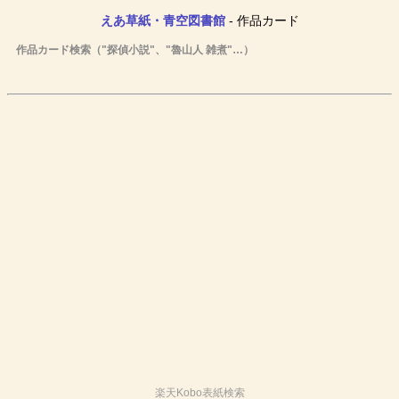
えあ草紙・青空図書館
- 作品カード
作品カード検索（"探偵小説"、"魯山人 雑煮"…）
楽天Kobo表紙検索