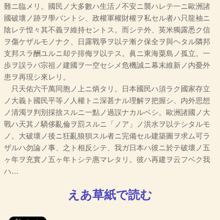
難ニ臨メリ。國民ノ大多數ハ生活ノ不安ニ襲ハレテ一ニ歐洲諸
國破壞ノ跡ヲ學バントシ、政權軍權財權ヲ私セル者ハ只龍袖ニ
陰レテ惶々其不義ヲ維持セントス。而シテ外、英米獨露悉ク信
ヲ傷ケザルモノナク、日露戰爭ヲ以テ漸ク保全ヲ與ヘタル隣邦
支邦スラ酬ユルニ却テ排侮ヲ以テス。眞ニ東海粟島ノ孤立。一
歩ヲ誤ラバ宗祖ノ建國ヲ一空セシメ危機誠ニ幕末維新ノ内憂外
患ヲ再現シ來レリ。
只天佑六千萬同胞ノ上ニ炳タリ。日本國民ハ須ラク國家存立
ノ大義ト國民平等ノ人權トニ深甚ナル理解ヲ把握シ、内外思想
ノ清濁ヲ判別採捨スルニ一點ノ過誤ナカルベシ。歐洲諸國ノ大
戰ハ天其ノ驕侈亂倫ヲ罰スルニ「ノア」ノ洪水ヲ以テシタルモ
ノ。大破壞ノ後ニ狂亂狼狽スル者ニ完備セル建築圖ヲ求ム可ラ
ザルハ勿論ノ事、之ト相反シテ、我ガ日本ハ彼ニ於テ破壞ノ五
ヶ年ヲ充實ノ五ヶ年トシテ惠マレタリ。彼ハ再建ヲ云フベク我
ハ…
えあ草紙で読む