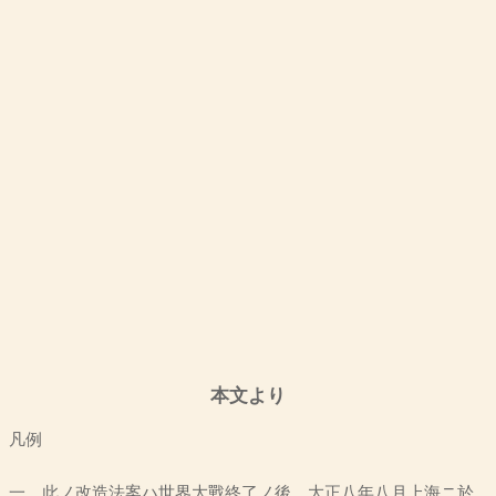
本文より
凡例
一。此ノ改造法案ハ世界大戰終了ノ後、大正八年八月上海ニ於