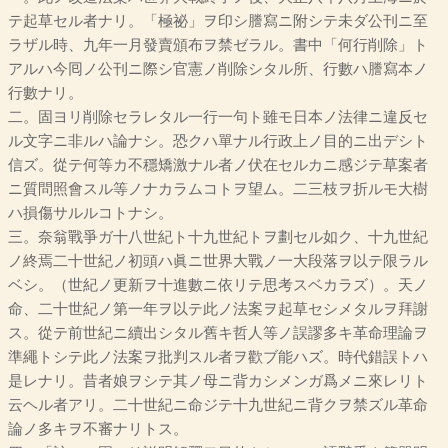
テ起草セル者ナリ。「極祕」ヲ印シ謄寫ニ附シテ未ダ公刊ニ至
ラザル時、九年一月發賣頒布ヲ禁ゼラル。書中「何行削除」ト
アルハ今囘ノ公刊ニ際シ官憲ノ削除シタル所、行數ハ謄寫本ノ
行數ナリ。
二。固ヨリ削除セラレタル一行一句ト雖モ日本ノ法律ニ違反セ
ル文字ニ非ルハ論ナシ。恐クハ單ナル行政上ノ目的ニ出デシト
信ズ。從テ何等カ不穩矯激ナル者ノ伏在セルカニ感ジテ草案者
ニ質問照會スル等ノナカラムコトヲ望ム。二三枝ヲ折ルモ大樹
ハ損傷サルルコトナシ。
三。奈翁戰爭ガ十八世紀ト十九世紀トヲ劃セル如ク、十九世紀
ノ終焉二十世紀ノ初頭ハ眞ニ世界大戰ノ一大段落ヲ以テ限ラル
ベシ。（世紀ノ更新ヲ十進數ニ依リテ思考スベカラズ）。天ノ
命、二十世紀ノ第一年ヲ以テ此ノ法案ヲ起草セシメタルヲ拜謝
ス。從テ前世紀ニ續出シタル舊キ哲人等ノ誤謬多キ革命理論ヲ
準繩トシテ此ノ法案ヲ批判スル者ヲ歡ブ能ハズ。時代錯誤トハ
是レナリ。昔者娘ヲシテ其ノ母ニ背カシメンガ爲メニ來レリト
云ヘル者アリ。二十世紀ニ命ジテ十九世紀ニ背クヲ禁ズル革命
論ノ多キヲ不審ナリトス。