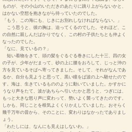
ものが、その小山のいただきのあたりに跳り上がらないかと、
はかない空想を抱きながら待っていたのでした。
「もう、この海にも、じきにお別れしなければならない。」
こう思うと、彼の胸は、迫ってくるのでした。それほど、こ
の自然に親しんだばかりでなく、この村の子供たちとも仲よく
なったのでした。
「なに、見ているの？」
短い着物をきて、頭の髪をぐるぐる巻きにした十三、四の女
の子が、少年がだまって、砂の上に腰をおろして、じっと沖の
方を見ているそばへ寄ってきました。そして、それがなんであ
るか、自分も見ようと思って、黒い瞳をば波の上へ馳せたので
す。海は、生きているもののように動いていました。かすかに
うなり声をたて、波があちらへ引いたかと思うと、つぎには、
もっと大きな怒り声に変わって、勢いよく襲ってきたのです。
しかも、同じことを根気よくくりかえしていました。おそらく
幾千万年の昔から、そのことに、変わりはなかったでありまし
ょう。
「わたしには、なんにも見えはしないわ。」