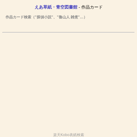
えあ草紙・青空図書館
- 作品カード
作品カード検索（"探偵小説"、"魯山人 雑煮"…）
楽天Kobo表紙検索