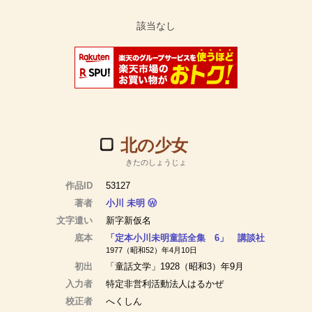
北の少女
きたのしょうじょ
作品ID
53127
著者
小川 未明
Ⓦ
文字遣い
新字新仮名
底本
「定本小川未明童話全集 6」 講談社
1977（昭和52）年4月10日
初出
「童話文学」1928（昭和3）年9月
入力者
特定非営利活動法人はるかぜ
校正者
へくしん