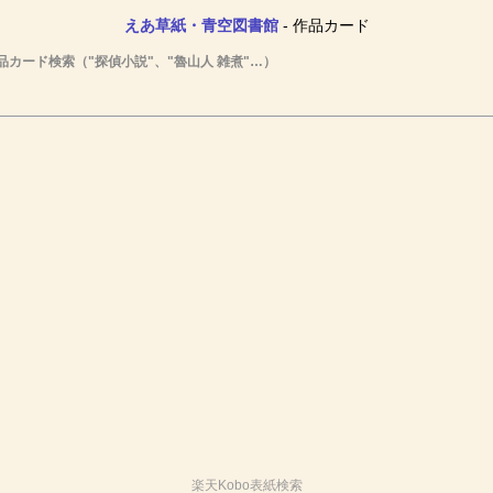
えあ草紙・青空図書館
- 作品カード
品カード検索（"探偵小説"、"魯山人 雑煮"…）
楽天Kobo表紙検索