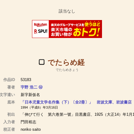
でたらめ経
でたらめきょう
作品ID
53183
著者
宇野 浩二
Ⓦ
文字遣い
新字新仮名
底本
「日本児童文学名作集（下）〔全2冊〕」 岩波文庫、岩波書店
1994（平成6）年3月16日
初出
「伸びて行く 第六卷第一號」目黒書店、1925（大正14）年1月
入力者
門田裕志
校正者
noriko saito