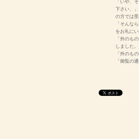
「いや、そ
下さい、」
の方では受
「そんなら
をお礼にい
「外のもの
しました。
「外のもの
「御覧の通