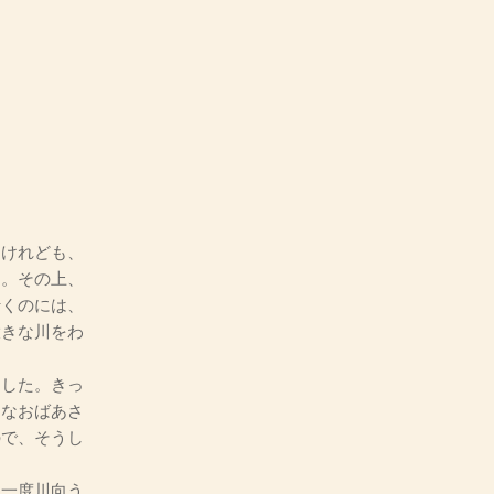
けれども、
た。その上、
行くのには、
大きな川をわ
した。きっ
んなおばあさ
ので、そうし
一度川向う