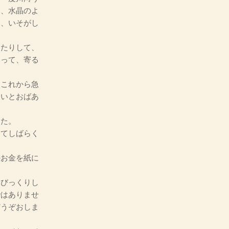
な、水晶のよ
も、いそがし
たりして、
いって、寄る
これから急
しいとおばあ
した。
てしばらく
のお金を紙に
はびっくりし
ではありませ
どうぞおしま