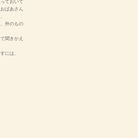
取っておいて
もおばあさん
て、
て、外のもの
して聞きかえ
ますには、