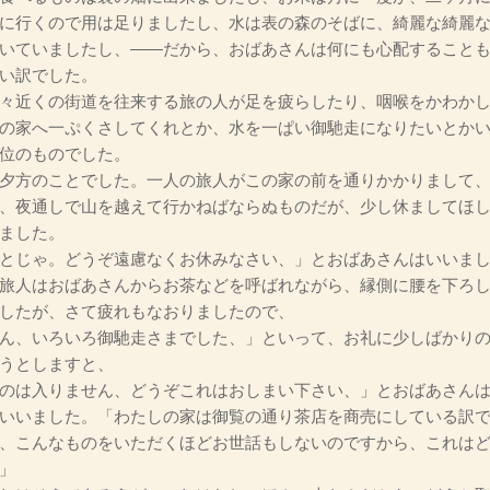
に行くので用は足りましたし、水は表の森のそばに、綺麗な綺麗
いていましたし、――だから、おばあさんは何にも心配すること
い訳でした。
々近くの街道を往来する旅の人が足を疲らしたり、咽喉をかわかし
の家へ一ぷくさしてくれとか、水を一ぱい御馳走になりたいとか
位のものでした。
夕方のことでした。一人の旅人がこの家の前を通りかかりまして、
、夜通しで山を越えて行かねばならぬものだが、少し休ましてほ
ました。
とじゃ。どうぞ遠慮なくお休みなさい、」とおばあさんはいいま
旅人はおばあさんからお茶などを呼ばれながら、縁側に腰を下ろし
したが、さて疲れもなおりましたので、
ん、いろいろ御馳走さまでした、」といって、お礼に少しばかり
うとしますと、
のは入りません、どうぞこれはおしまい下さい、」とおばあさん
いいました。「わたしの家は御覧の通り茶店を商売にしている訳
、こんなものをいただくほどお世話もしないのですから、これは
」