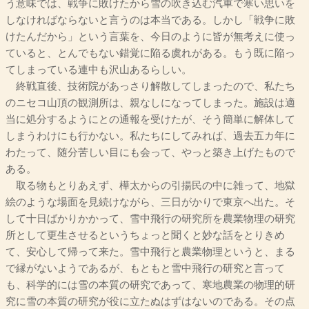
う意味では、戦争に敗けたから雪の吹き込む汽車で寒い思いを
しなければならないと言うのは本当である。しかし「戦争に敗
けたんだから」という言葉を、今日のように皆が無考えに使っ
ていると、とんでもない錯覚に陥る虞れがある。もう既に陥っ
てしまっている連中も沢山あるらしい。
終戦直後、技術院があっさり解散してしまったので、私たち
のニセコ山頂の観測所は、親なしになってしまった。施設は適
当に処分するようにとの通報を受けたが、そう簡単に解体して
しまうわけにも行かない。私たちにしてみれば、過去五カ年に
わたって、随分苦しい目にも会って、やっと築き上げたもので
ある。
取る物もとりあえず、樺太からの引揚民の中に雑って、地獄
絵のような場面を見続けながら、三日がかりで東京へ出た。そ
して十日ばかりかかって、雪中飛行の研究所を農業物理の研究
所として更生させるというちょっと聞くと妙な話をとりきめ
て、安心して帰って来た。雪中飛行と農業物理というと、まる
で縁がないようであるが、もともと雪中飛行の研究と言って
も、科学的には雪の本質の研究であって、寒地農業の物理的研
究に雪の本質の研究が役に立たぬはずはないのである。その点