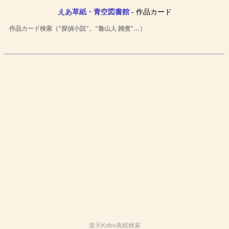
えあ草紙・青空図書館
- 作品カード
作品カード検索（"探偵小説"、"魯山人 雑煮"…）
楽天Kobo表紙検索