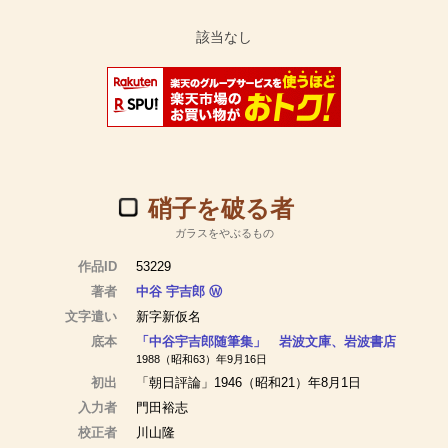
硝子を破る者
ガラスをやぶるもの
作品ID
53229
著者
中谷 宇吉郎
Ⓦ
文字遣い
新字新仮名
底本
「中谷宇吉郎随筆集」 岩波文庫、岩波書店
1988（昭和63）年9月16日
初出
「朝日評論」1946（昭和21）年8月1日
入力者
門田裕志
校正者
川山隆