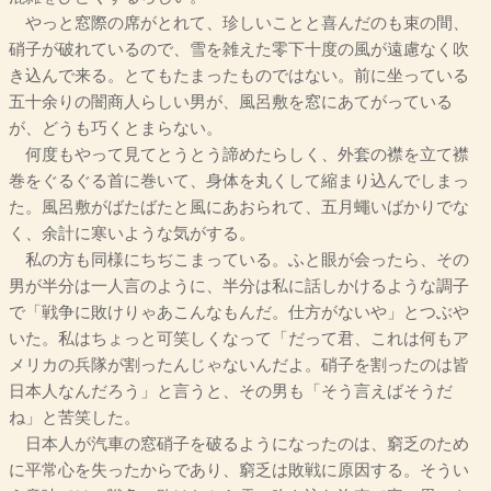
やっと窓際の席がとれて、珍しいことと喜んだのも束の間、
硝子が破れているので、雪を雑えた零下十度の風が遠慮なく吹
き込んで来る。とてもたまったものではない。前に坐っている
五十余りの闇商人らしい男が、風呂敷を窓にあてがっている
が、どうも巧くとまらない。
何度もやって見てとうとう諦めたらしく、外套の襟を立て襟
巻をぐるぐる首に巻いて、身体を丸くして縮まり込んでしまっ
た。風呂敷がばたばたと風にあおられて、五月蠅いばかりでな
く、余計に寒いような気がする。
私の方も同様にちぢこまっている。ふと眼が会ったら、その
男が半分は一人言のように、半分は私に話しかけるような調子
で「戦争に敗けりゃあこんなもんだ。仕方がないや」とつぶや
いた。私はちょっと可笑しくなって「だって君、これは何もア
メリカの兵隊が割ったんじゃないんだよ。硝子を割ったのは皆
日本人なんだろう」と言うと、その男も「そう言えばそうだ
ね」と苦笑した。
日本人が汽車の窓硝子を破るようになったのは、窮乏のため
に平常心を失ったからであり、窮乏は敗戦に原因する。そうい