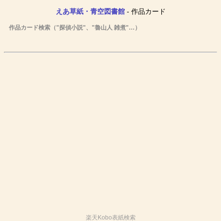
えあ草紙・青空図書館
- 作品カード
作品カード検索（"探偵小説"、"魯山人 雑煮"…）
楽天Kobo表紙検索