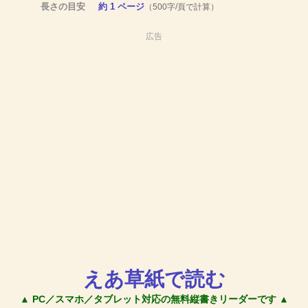
長さの目安
約 1 ページ
（500字/頁で計算）
広告
えあ草紙で読む
▲ PC／スマホ／タブレット対応の無料縦書きリーダーです ▲