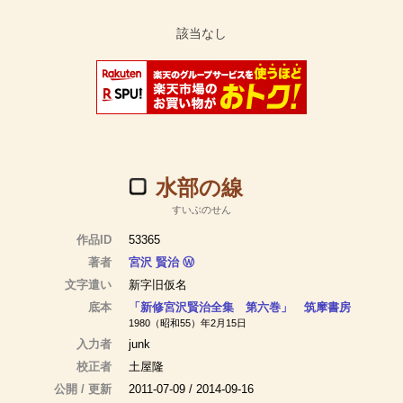
水部の線
すいぶのせん
作品ID
53365
著者
宮沢 賢治
Ⓦ
文字遣い
新字旧仮名
底本
「新修宮沢賢治全集 第六巻」 筑摩書房
1980（昭和55）年2月15日
入力者
junk
校正者
土屋隆
公開 / 更新
2011-07-09 / 2014-09-16