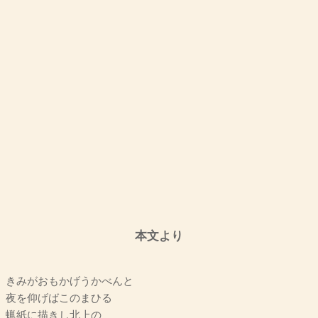
本文より
きみがおもかげうかべんと
夜を仰げばこのまひる
蝋紙に描きし北上の