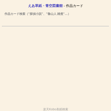
えあ草紙・青空図書館
- 作品カード
作品カード検索（"探偵小説"、"魯山人 雑煮"…）
楽天Kobo表紙検索