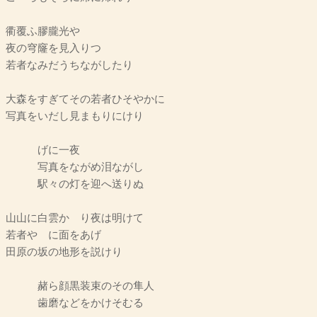
衢覆ふ膠朧光や
夜の穹窿を見入りつゝ
若者なみだうちながしたり
大森をすぎてその若者ひそやかに
写真をいだし見まもりにけり
げに一夜
写真をながめ泪ながし
駅々の灯を迎へ送りぬ
山山に白雲かゝり夜は明けて
若者やゝに面をあげ
田原の坂の地形を説けり
赭ら顔黒装束のその隼人
歯磨などをかけそむる