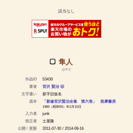
隼人
はやと
作品ID
53430
著者
宮沢 賢治
Ⓦ
文字遣い
新字旧仮名
底本
「新修宮沢賢治全集 第六巻」 筑摩書房
1980（昭和55）年2月15日
入力者
junk
校正者
土屋隆
公開 / 更新
2011-07-30 / 2014-09-16