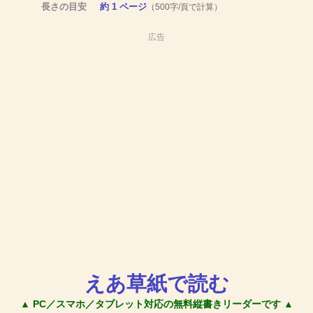
長さの目安
約 1 ページ
（500字/頁で計算）
広告
えあ草紙で読む
▲ PC／スマホ／タブレット対応の無料縦書きリーダーです ▲