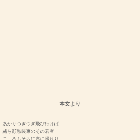
本文より
あかりつぎつぎ飛び行けば
赭ら顔黒装束のその若者
こゝろもそらに席に帰れり