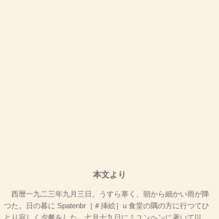
本文より
西暦一九二三年九月三日。うすら寒く、朝から細かい雨が降
つた。日の暮に Spatenbr［＃挿絵］u 食堂の隅の方に行つてひ
とり寂しく夕餐をした。七月十九日にミユンヘンに著いて以