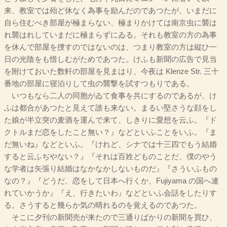
来、教室では殆ど休なく為事を励んだのであつたが、いまだに
自ら住むべき部屋が極まらない、極まりかけては南京虫に襲は
れ襲はれしていまだに極まらずにゐる。それも教室の方の為事
を休んで部屋を捜すのではないのは、つまり教室の方は縦ひ一
日の光陰をも惜しむがためであつた。けふも新聞の広告で見当
を附けておいた数軒の部屋を見まはり、今夜は Klenze Str. 三十
番地の部屋に寝泊りして虫の襲撃を試すつもりである。
いつもなら二人の同胞がゐて食事を共にするのであるが、け
ふは都合があつたと見えて誰も来ない。まるい堅さうな顔をし
た娘が半立突の麦酒を運んで来て、しきりに愛想を云ふ。『ド
クトルまだ恋をしたこと無い？』などといふことをいふ。『ま
だ無いね』などといふ。『けれど、シナでは十三四でもう結婚
すると云ふぢやない？』『それは百姓どものことだ、僕のやう
な学者は矢張り結婚はなかなかしないものだ』『さういふもの
なの？』『どうだ、恋をして日本へ行くか、Fujiyama の国へ連
れていかうか』『え、行きたいわ』などといふ会話をしたりす
る。さうすると幾らか気の晴れるのを覚えるのであつた。
そこに夕刊の新聞売が来たので三通りばかりの新聞を買ひ、