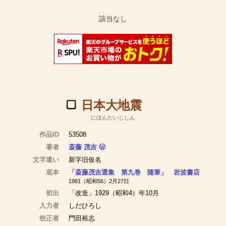
日本大地震
にほんだいじしん
作品ID
53508
著者
斎藤 茂吉
Ⓦ
文字遣い
新字旧仮名
底本
「斎藤茂吉選集 第九巻 随筆」 岩波書店
1981（昭和56）2月27日
初出
「改造」1929（昭和4）年10月
入力者
しだひろし
校正者
門田裕志