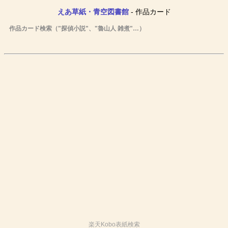
えあ草紙・青空図書館
- 作品カード
作品カード検索（"探偵小説"、"魯山人 雑煮"…）
楽天Kobo表紙検索