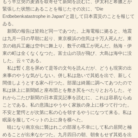
もう半立突の麦酒を取寄せて新聞を読むに、伊太利と希臘とが
緊張した状態にあることを報じたその次に、“Die
Erdbebenkatastrophe in Japan”と題して日本震災のことを報じて
ゐる。
新聞の報告は皆殆ど同一であつた。上海電報に拠ると、地震
は九月一日の早朝に起り、東京横浜の住民は十万人死んだ。東
京の砲兵工廠は空中に舞上り、数千の職工が死んだ。熱海・伊
東の町は全くなくなつた。富士山の頂が飛び、大島は海中に没
した。云々である。
私は暫く息を屏めて是等の文句を読んだが、どうも現実の出
来事のやうな気がしない。併し私は急いで其処を出で、新しく
間借しようとする家へ行つた。部屋は綺麗に調へてあつたので
私は牀上に新聞紙と座布団とを敷き尻をぺたりとおろした。そ
れから二たび新聞の日本震災記事を読むに、これは容易ならぬ
ことである。私の意識はやうやく家族の身上に移つて行つた。
不安と驚愕とが次第に私の心を領するやうになつて来る。私は
眠薬を服してベットの上に身を横へた。
暁になり南京虫に襲はれこの部屋も不幸にして私の居間と極
めることが出来なかつた。九月四日の朝、朝食もせず其処を出