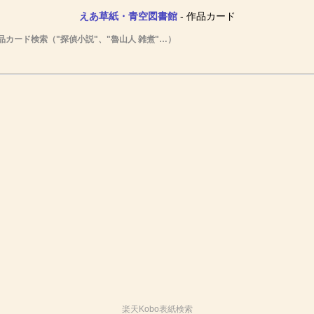
えあ草紙・青空図書館
- 作品カード
品カード検索（"探偵小説"、"魯山人 雑煮"…）
楽天Kobo表紙検索