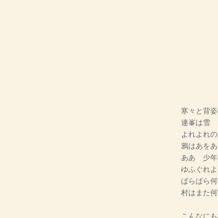
寒々と背姿
連峯は雪
よれよれの
鴉はあをあ
ああ 少年
ゆふぐれよ
ぱらぱら何
村はまた何
こんなにも