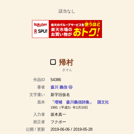
帰村
きそん
作品ID
54386
著者
森川 義信
Ⓦ
文字遣い
新字旧仮名
底本
「増補 森川義信詩集」 国文社
1991（平成3）年1月10日
入力者
坂本真一
校正者
フクポー
公開 / 更新
2019-06-06 / 2019-05-28