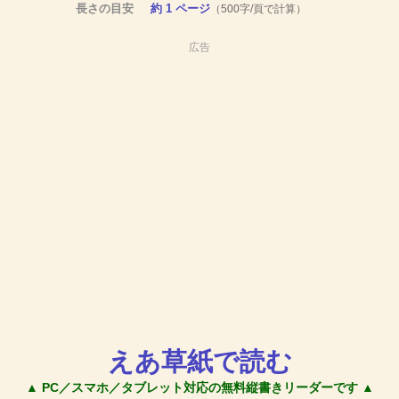
長さの目安
約 1 ページ
（500字/頁で計算）
広告
えあ草紙で読む
▲ PC／スマホ／タブレット対応の無料縦書きリーダーです ▲