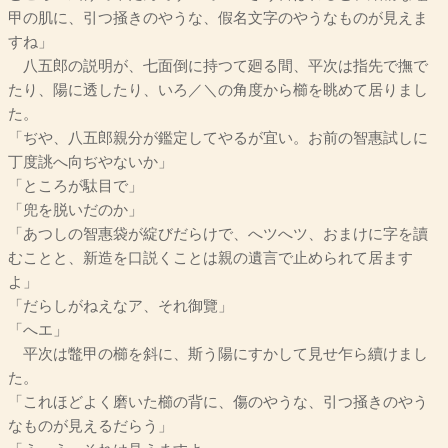
甲の肌に、引つ掻きのやうな、假名文字のやうなものが見えま
すね」
八五郎の説明が、七面倒に持つて廻る間、平次は指先で撫で
たり、陽に透したり、いろ／＼の角度から櫛を眺めて居りまし
た。
「ぢや、八五郎親分が鑑定してやるが宜い。お前の智惠試しに
丁度誂へ向ぢやないか」
「ところが駄目で」
「兜を脱いだのか」
「あつしの智惠袋が綻びだらけで、へツへツ、おまけに字を讀
むことと、新造を口説くことは親の遺言で止められて居ます
よ」
「だらしがねえなア、それ御覽」
「へエ」
平次は鼈甲の櫛を斜に、斯う陽にすかして見せ乍ら續けまし
た。
「これほどよく磨いた櫛の背に、傷のやうな、引つ掻きのやう
なものが見えるだらう」