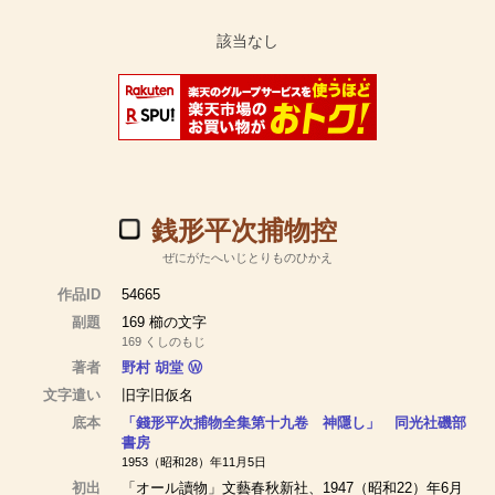
銭形平次捕物控
ぜにがたへいじとりものひかえ
作品ID
54665
副題
169 櫛の文字
169 くしのもじ
著者
野村 胡堂
Ⓦ
文字遣い
旧字旧仮名
底本
「錢形平次捕物全集第十九卷 神隱し」 同光社磯部
書房
1953（昭和28）年11月5日
初出
「オール讀物」文藝春秋新社、1947（昭和22）年6月