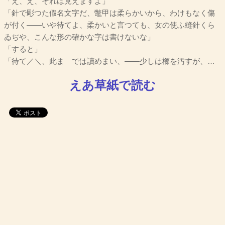
「え、え、それは見えますよ」
「針で彫つた假名文字だ、鼈甲は柔らかいから、わけもなく傷
が付く――いや待てよ、柔かいと言つても、女の使ふ縫針くら
ゐぢや、こんな形の確かな字は書けないな」
「すると」
「待て／＼、此まゝでは讀めまい、――少しは櫛を汚すが、…
えあ草紙で読む