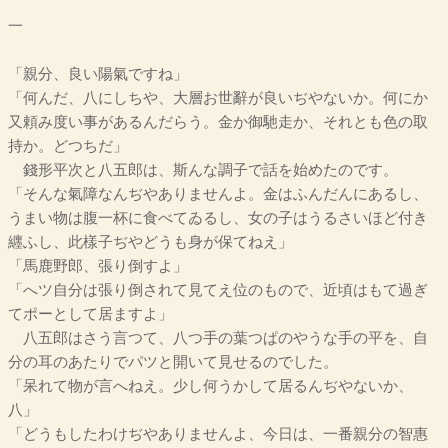
一
「親分、良い陽氣ですね」
「何んだ、八にしちや、大層お世辭が良いぢやないか。何にか
又頼み度い事があるんだらう。金か御馳走か、それとも色の取
持か。どつちだ」
錢形平次と八五郎は、斯んな調子で話を始めたのです。
「そんな氣障なんぢやありませんよ。金はふんだんにあるし、
うまい物は腹一杯に食べてゐるし、女の子はうるさいほど付き
纒ふし、此樣子ぢやどうも身が保てねえ」
「馬鹿野郎、張り倒すよ」
「へツ自分は張り倒されて見てえ位のもので、近頃はもて過ぎ
てポーとして居ますよ」
八五郎はさう言つて、八つ手の葉つぱのやうな手の平を、自
分の耳のあたりでパツと開いて見せるのでした。
「呆れて物が言へねえ。少し何うかして居るんぢやないか、
八」
「どうもしたわけぢやありませんよ、今日は、一番親分の智惠