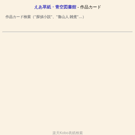
えあ草紙・青空図書館
- 作品カード
作品カード検索（"探偵小説"、"魯山人 雑煮"…）
楽天Kobo表紙検索