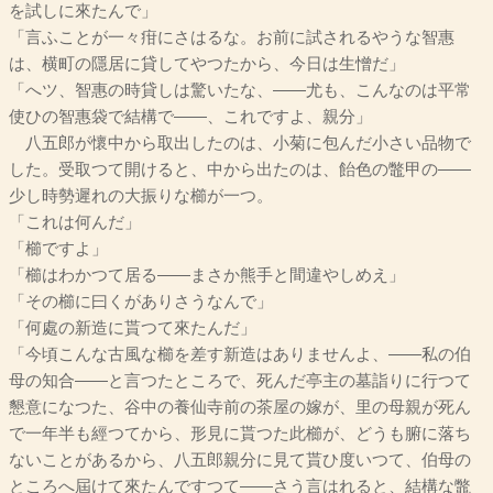
を試しに來たんで」
「言ふことが一々疳にさはるな。お前に試されるやうな智惠
は、横町の隱居に貸してやつたから、今日は生憎だ」
「へツ、智惠の時貸しは驚いたな、――尤も、こんなのは平常
使ひの智惠袋で結構で――、これですよ、親分」
八五郎が懷中から取出したのは、小菊に包んだ小さい品物で
した。受取つて開けると、中から出たのは、飴色の鼈甲の――
少し時勢遲れの大振りな櫛が一つ。
「これは何んだ」
「櫛ですよ」
「櫛はわかつて居る――まさか熊手と間違やしめえ」
「その櫛に曰くがありさうなんで」
「何處の新造に貰つて來たんだ」
「今頃こんな古風な櫛を差す新造はありませんよ、――私の伯
母の知合――と言つたところで、死んだ亭主の墓詣りに行つて
懇意になつた、谷中の養仙寺前の茶屋の嫁が、里の母親が死ん
で一年半も經つてから、形見に貰つた此櫛が、どうも腑に落ち
ないことがあるから、八五郎親分に見て貰ひ度いつて、伯母の
ところへ屆けて來たんですつて――さう言はれると、結構な鼈